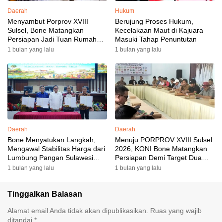
Daerah
Hukum
Menyambut Porprov XVIII
Berujung Proses Hukum,
Sulsel, Bone Matangkan
Kecelakaan Maut di Kajuara
Persiapan Jadi Tuan Rumah
Masuki Tahap Penuntutan
yang Berkesan: Wakil Bupati
1 bulan yang lalu
1 bulan yang lalu
Perkuat Koordinasi, Dispora
Targetkan Venue dan
Akomodasi Rampung
Daerah
Daerah
Bone Menyatukan Langkah,
Menuju PORPROV XVIII Sulsel
Mengawal Stabilitas Harga dari
2026, KONI Bone Matangkan
Lumbung Pangan Sulawesi
Persiapan Demi Target Dua
Selatan
Besar
1 bulan yang lalu
1 bulan yang lalu
Tinggalkan Balasan
Alamat email Anda tidak akan dipublikasikan.
Ruas yang wajib
ditandai
*