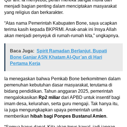
menjadi bagian penting dalam menciptakan masyarakat
yang religius dan berkarakter.
“Atas nama Pemerintah Kabupaten Bone, saya ucapkan
terima kasih kepada BKPRMI. Anak-anak ini Insya Allah
akan menjadi penyejuk di rumah-rumah kita,” ungkapnya.
Baca Juga:
Spirit Ramadan Berlanjut, Bupati
Bone Ganjar ASN Khatam Al-Qur’an di Hari
Pertama Kerja
Ia menegaskan bahwa Pemkab Bone berkomitmen dalam
pemenuhan kebutuhan dasar masyarakat, terutama di
bidang pendidikan. Tahun anggaran 2025, pemerintah
mengalokasikan
Rp2 miliar
dari APBD untuk insentif bagi
imam desa, kelurahan, serta guru mengaji. Tak hanya itu,
ia juga mengungkapkan upaya pemerintah untuk
memberikan
hibah bagi Ponpes Bustanul Amien
.
“Semua harus dapat. Kita akan terus kawal, jadi jangan