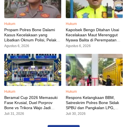
Hukum
Hukum
Propam Polres Bone Dalami
Kapolsek Bengo Ditahan Usai
Kasus Kecelakaan yang
Kecelakaan Maut Merenggut
Libatkan Oknum Polisi, Pelaku
Nyawa Balita di Perempatan
Sudah Diamankan
Ahmad Yani–Besse Kajuara
Agustus 6, 2026
Agustus 6, 2026
Hukum
Hukum
Beramal Cup 2026 Memasuki
Respons Kelangkaan BBM,
Fase Krusial, Duel Porprov
Satreskrim Polres Bone Sidak
Bone vs Trikora Wajo Jadi
SPBU dan Pangkalan LPG,
Sorotan Malam Ini
AKP Alvin Aji Imbau Pengelola
Juli 31, 2026
Juli 30, 2026
SPBU Agar Distribusi BBM
Tepat Sasaran