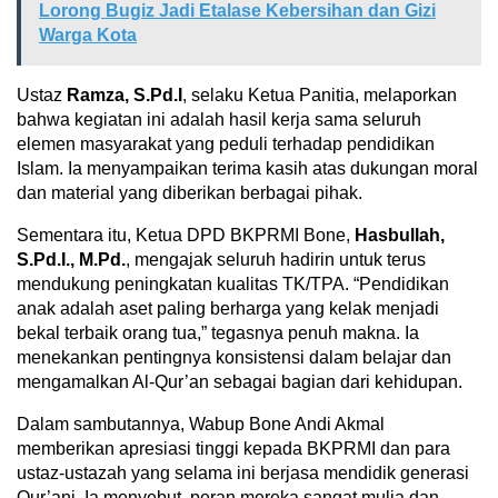
Lorong Bugiz Jadi Etalase Kebersihan dan Gizi
Warga Kota
Ustaz
Ramza, S.Pd.I
, selaku Ketua Panitia, melaporkan
bahwa kegiatan ini adalah hasil kerja sama seluruh
elemen masyarakat yang peduli terhadap pendidikan
Islam. Ia menyampaikan terima kasih atas dukungan moral
dan material yang diberikan berbagai pihak.
Sementara itu, Ketua DPD BKPRMI Bone,
Hasbullah,
S.Pd.I., M.Pd.
, mengajak seluruh hadirin untuk terus
mendukung peningkatan kualitas TK/TPA. “Pendidikan
anak adalah aset paling berharga yang kelak menjadi
bekal terbaik orang tua,” tegasnya penuh makna. Ia
menekankan pentingnya konsistensi dalam belajar dan
mengamalkan Al-Qur’an sebagai bagian dari kehidupan.
Dalam sambutannya, Wabup Bone Andi Akmal
memberikan apresiasi tinggi kepada BKPRMI dan para
ustaz-ustazah yang selama ini berjasa mendidik generasi
Qur’ani. Ia menyebut, peran mereka sangat mulia dan