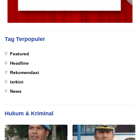
Tag Terpopuler
#
Featured
#
Headline
#
Rekomendasi
#
terkini
#
News
Hukum & Kriminal