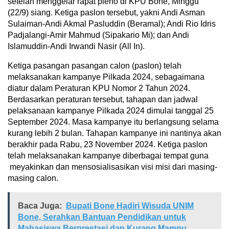
setelah menggelar rapat pleno di KPU Bone, Minggu
(22/9) siang. Ketiga paslon tersebut, yakni Andi Asman
Sulaiman-Andi Akmal Pasluddin (Beramal); Andi Rio Idris
Padjalangi-Amir Mahmud (Sipakario Mi); dan Andi
Islamuddin-Andi Irwandi Nasir (All In).
Ketiga pasangan pasangan calon (paslon) telah
melaksanakan kampanye Pilkada 2024, sebagaimana
diatur dalam Peraturan KPU Nomor 2 Tahun 2024.
Berdasarkan peraturan tersebut, tahapan dan jadwal
pelaksanaan kampanye Pilkada 2024 dimulai tanggal 25
September 2024. Masa kampanye itu berlangsung selama
kurang lebih 2 bulan. Tahapan kampanye ini nantinya akan
berakhir pada Rabu, 23 November 2024. Ketiga paslon
telah melaksanakan kampanye diberbagai tempat guna
meyakinkan dan mensosialisasikan visi misi dari masing-
masing calon.
Baca Juga:
Bupati Bone Hadiri Wisuda UNIM
Bone, Serahkan Bantuan Pendidikan untuk
Mahasiswa Berprestasi dan Kurang Mampu