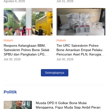
Sudah Diamankan
Sorotan Malam Ini
Agustus 6, 2026
Juli 31, 2026
Hukum
Hukum
Respons Kelangkaan BBM,
Tim URC Satreskrim Polres
Satreskrim Polres Bone Sidak
Bone Amankan Empat Pelaku
SPBU dan Pangkalan LPG,
Pencurian Aset PLN, Kerugian
AKP Alvin Aji Imbau Pengelola
Ditaksir Capai Rp 3 Milyar
Juli 30, 2026
Juli 30, 2026
SPBU Agar Distribusi BBM
Tepat Sasaran
Selengkapnya
Politik
Musda DPD II Golkar Bone Mulai
Menggema, Figur Muda Siap Ambil Peran