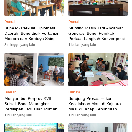
Daerah
Daerah
BupAAS Perkuat Diplomasi
Stunting Masih Jadi Ancaman
Daerah, Bone Bidik Pertanian
Generasi Bone, Pemkab
Modern dan Berdaya Saing
Perkuat Langkah Konvergensi
3 minggu yang lalu
1 bulan yang lalu
Daerah
Hukum
Menyambut Porprov XVIII
Berujung Proses Hukum,
Sulsel, Bone Matangkan
Kecelakaan Maut di Kajuara
Persiapan Jadi Tuan Rumah
Masuki Tahap Penuntutan
yang Berkesan: Wakil Bupati
1 bulan yang lalu
1 bulan yang lalu
Perkuat Koordinasi, Dispora
Targetkan Venue dan
Akomodasi Rampung