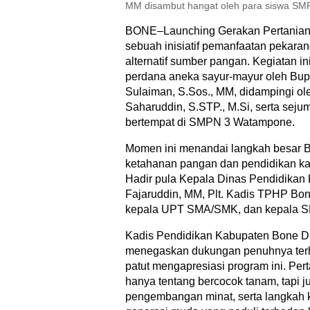
MM disambut hangat oleh para siswa SM
BONE–Launching Gerakan Pertanian
sebuah inisiatif pemanfaatan pekara
alternatif sumber pangan. Kegiatan i
perdana aneka sayur-mayur oleh Bup
Sulaiman, S.Sos., MM, didampingi ol
Saharuddin, S.STP., M.Si, serta seju
bertempat di SMPN 3 Watampone.
Momen ini menandai langkah besar 
ketahanan pangan dan pendidikan kar
Hadir pula Kepala Dinas Pendidikan
Fajaruddin, MM, Plt. Kadis TPHP Bone 
kepala UPT SMA/SMK, dan kepala S
Kadis Pendidikan Kabupaten Bone Dr
menegaskan dukungan penuhnya terha
patut mengapresiasi program ini. Pe
hanya tentang bercocok tanam, tapi j
pengembangan minat, serta langkah 