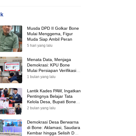
ik
Musda DPD II Golkar Bone
Mulai Menggema, Figur
Muda Siap Ambil Peran
5 hari yang lalu
Menata Data, Menjaga
Demokrasi: KPU Bone
Mulai Persiapan Verifikasi
Partai Politik Menuju Pemilu
1 bulan yang lalu
2029
Lantik Kades PAW, Ingatkan
Pentingnya Belajar Tata
Kelola Desa, Bupati Bone:
Tak Ada Lagi Kubu,
2 bulan yang lalu
Saatnya Bersatu Bangun
Desa
Demokrasi Desa Berwarna
di Bone: Aklamasi, Saudara
Kembar hingga Selisih Dua