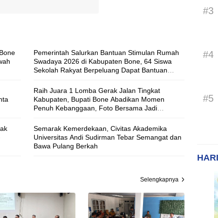
#3
 Bone
Pemerintah Salurkan Bantuan Stimulan Rumah
#4
wah
Swadaya 2026 di Kabupaten Bone, 64 Siswa
Sekolah Rakyat Berpeluang Dapat Bantuan
Rumah Layak Huni
Raih Juara 1 Lomba Gerak Jalan Tingkat
#5
nta
Kabupaten, Bupati Bone Abadikan Momen
Penuh Kebanggaan, Foto Bersama Jadi
Penutup Manis Perjuangan Siswa SD Inpres
12/79 Macanang
rak
Semarak Kemerdekaan, Civitas Akademika
-
Universitas Andi Sudirman Tebar Semangat dan
Bawa Pulang Berkah
HARI
Selengkapnya