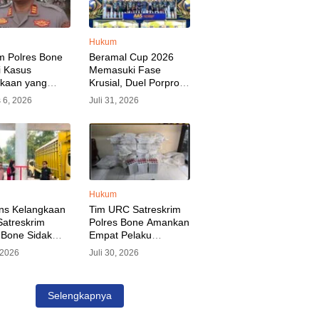
Hukum
m Polres Bone
Beramal Cup 2026
i Kasus
Memasuki Fase
akaan yang
Krusial, Duel Porprov
kan Oknum
Bone vs Trikora Wajo
 6, 2026
Juli 31, 2026
, Pelaku Sudah
Jadi Sorotan Malam
nkan
Ini
Hukum
ns Kelangkaan
Tim URC Satreskrim
atreskrim
Polres Bone Amankan
 Bone Sidak
Empat Pelaku
dan Pangkalan
Pencurian Aset PLN,
, 2026
Juli 30, 2026
KP Alvin Aji
Kerugian Ditaksir
Pengelola
Capai Rp 3 Milyar
gar Distribusi
Selengkapnya
epat Sasaran