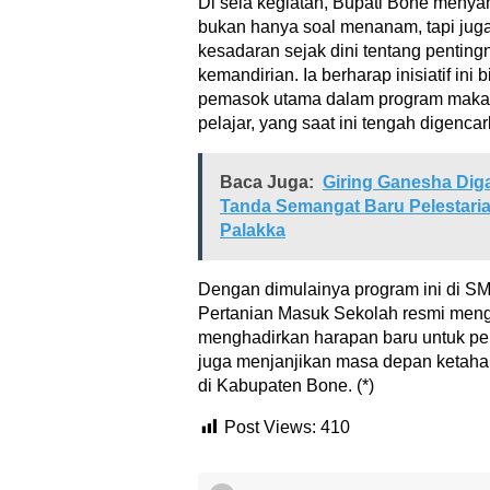
Di sela kegiatan, Bupati Bone meny
bukan hanya soal menanam, tapi ju
kesadaran sejak dini tentang pentin
kemandirian. Ia berharap inisiatif ini 
pemasok utama dalam program makana
pelajar, yang saat ini tengah digencar
Baca Juga:
Giring Ganesha Diga
Tanda Semangat Baru Pelestari
Palakka
Dengan dimulainya program ini di 
Pertanian Masuk Sekolah resmi meng
menghadirkan harapan baru untuk pend
juga menjanjikan masa depan ketaha
di Kabupaten Bone. (*)
Post Views:
410