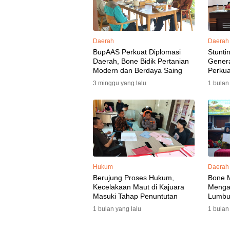
Daerah
Daerah
BupAAS Perkuat Diplomasi
Stunti
Daerah, Bone Bidik Pertanian
Gener
Modern dan Berdaya Saing
Perkua
3 minggu yang lalu
1 bulan
Hukum
Daerah
Berujung Proses Hukum,
Bone 
Kecelakaan Maut di Kajuara
Mengaw
Masuki Tahap Penuntutan
Lumbu
Selata
1 bulan yang lalu
1 bulan