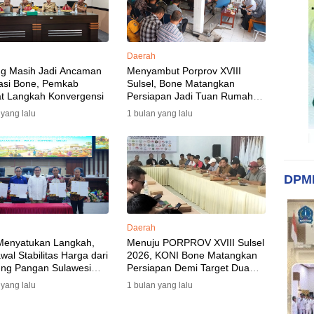
Daerah
ng Masih Jadi Ancaman
Menyambut Porprov XVIII
asi Bone, Pemkab
Sulsel, Bone Matangkan
t Langkah Konvergensi
Persiapan Jadi Tuan Rumah
yang Berkesan: Wakil Bupati
 yang lalu
1 bulan yang lalu
Perkuat Koordinasi, Dispora
Targetkan Venue dan
Akomodasi Rampung
DPM
Daerah
Menyatukan Langkah,
Menuju PORPROV XVIII Sulsel
al Stabilitas Harga dari
2026, KONI Bone Matangkan
ng Pangan Sulawesi
Persiapan Demi Target Dua
n
Besar
 yang lalu
1 bulan yang lalu