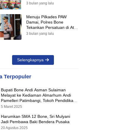
Suara Warnai Pilkades PAW
3 bulan yang lalu
2026
Menuju Pilkades PAW
Damai, Polres Bone
Tekankan Persatuan di Atas
Perbedaan Pilihan
3 bulan yang lalu
Selengkapnya
ta Terpopuler
Bupati Bone Andi Asman Sulaiman
Melayat ke Kediaman Almarhum Andi
Pamelleri Patimbangi, Tokoh Pendidikan
Kabupaten Bone
5 Maret 2025
Harumkan SMA 12 Bone, Sri Mulyani
Jadi Pembawa Baki Bendera Pusaka
20 Agustus 2025