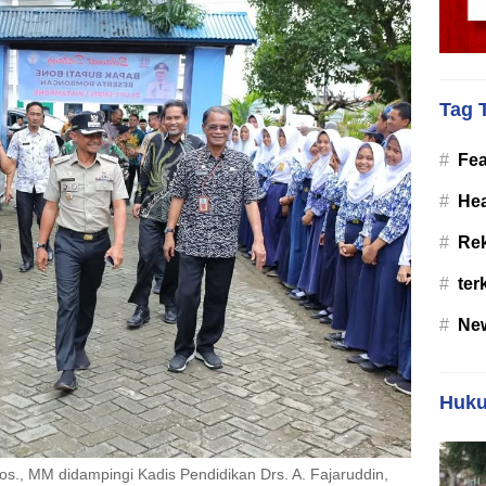
Tag 
#
Fea
#
Hea
#
Re
#
ter
#
Ne
Huku
s., MM didampingi Kadis Pendidikan Drs. A. Fajaruddin,