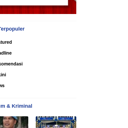
Terpopuler
tured
dline
komendasi
kini
ws
m & Kriminal