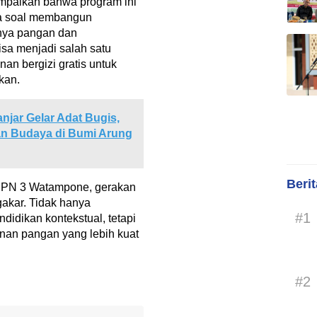
ampaikan bahwa program ini
ga soal membangun
gnya pangan dan
bisa menjadi salah satu
n bergizi gratis untuk
kan.
njar Gelar Adat Bugis,
an Budaya di Bumi Arung
Beri
SMPN 3 Watampone, gerakan
akar. Tidak hanya
#1
idikan kontekstual, tetapi
nan pangan yang lebih kuat
#2