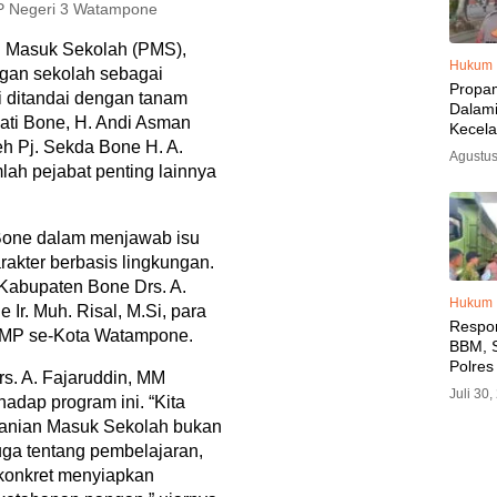
P Negeri 3 Watampone
 Masuk Sekolah (PMS),
Hukum
ngan sekolah sebagai
Propa
ni ditandai dengan tanam
Dalam
ati Bone, H. Andi Asman
Kecel
eh Pj. Sekda Bone H. A.
Libat
Agustus
Polisi
mlah pejabat penting lainnya
Diama
Bone dalam menjawab isu
akter berbasis lingkungan.
 Kabupaten Bone Drs. A.
Hukum
Ir. Muh. Risal, M.Si, para
Respo
MP se-Kota Watampone.
BBM, S
Polres
s. A. Fajaruddin, MM
SPBU 
Juli 30
dap program ini. “Kita
LPG, A
Imbau 
rtanian Masuk Sekolah bukan
SPBU A
uga tentang pembelajaran,
BBM T
konkret menyiapkan