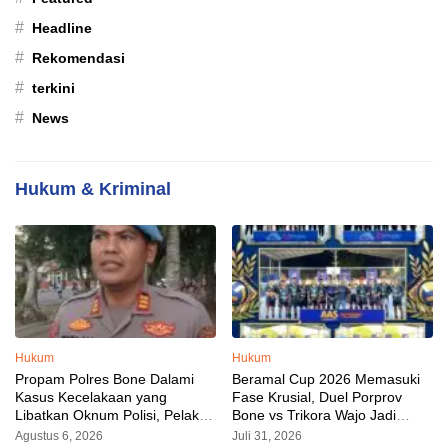
#
Headline
#
Rekomendasi
#
terkini
#
News
Hukum & Kriminal
Hukum
Hukum
Propam Polres Bone Dalami
Beramal Cup 2026 Memasuki
Kasus Kecelakaan yang
Fase Krusial, Duel Porprov
Libatkan Oknum Polisi, Pelaku
Bone vs Trikora Wajo Jadi
Sudah Diamankan
Sorotan Malam Ini
Agustus 6, 2026
Juli 31, 2026