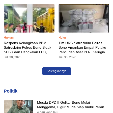
Hukum
Hukum
Respons Kelangkaan BBM,
Tim URC Satreskrim Polres
Satreskrim Polres Bone Sidak
Bone Amankan Empat Pelaku
SPBU dan Pangkalan LPG,
Pencurian Aset PLN, Kerugian
AKP Alvin Aji Imbau Pengelola
Ditaksir Capai Rp 3 Milyar
Juli 30, 2026
Juli 30, 2026
SPBU Agar Distribusi BBM
Tepat Sasaran
Selengkapnya
Politik
Musda DPD II Golkar Bone Mulai
Menggema, Figur Muda Siap Ambil Peran
4 hari yang lalu