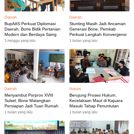
Daerah
Daerah
BupAAS Perkuat Diplomasi
Stunting Masih Jadi Ancaman
Daerah, Bone Bidik Pertanian
Generasi Bone, Pemkab
Modern dan Berdaya Saing
Perkuat Langkah Konvergensi
3 minggu yang lalu
1 bulan yang lalu
Daerah
Hukum
Menyambut Porprov XVIII
Berujung Proses Hukum,
Sulsel, Bone Matangkan
Kecelakaan Maut di Kajuara
Persiapan Jadi Tuan Rumah
Masuki Tahap Penuntutan
yang Berkesan: Wakil Bupati
1 bulan yang lalu
1 bulan yang lalu
Perkuat Koordinasi, Dispora
Targetkan Venue dan
Akomodasi Rampung