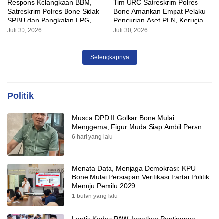
Respons Kelangkaan BBM,
Tim URC Satreskrim Polres
Satreskrim Polres Bone Sidak
Bone Amankan Empat Pelaku
SPBU dan Pangkalan LPG,
Pencurian Aset PLN, Kerugian
AKP Alvin Aji Imbau Pengelola
Ditaksir Capai Rp 3 Milyar
Juli 30, 2026
Juli 30, 2026
SPBU Agar Distribusi BBM
Tepat Sasaran
Selengkapnya
Politik
Musda DPD II Golkar Bone Mulai
Menggema, Figur Muda Siap Ambil Peran
6 hari yang lalu
Menata Data, Menjaga Demokrasi: KPU
Bone Mulai Persiapan Verifikasi Partai Politik
Menuju Pemilu 2029
1 bulan yang lalu
Lantik Kades PAW, Ingatkan Pentingnya