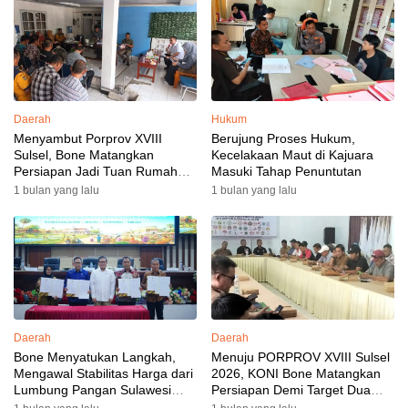
Daerah
Hukum
Menyambut Porprov XVIII
Berujung Proses Hukum,
Sulsel, Bone Matangkan
Kecelakaan Maut di Kajuara
Persiapan Jadi Tuan Rumah
Masuki Tahap Penuntutan
yang Berkesan: Wakil Bupati
1 bulan yang lalu
1 bulan yang lalu
Perkuat Koordinasi, Dispora
Targetkan Venue dan
Akomodasi Rampung
Daerah
Daerah
Bone Menyatukan Langkah,
Menuju PORPROV XVIII Sulsel
Mengawal Stabilitas Harga dari
2026, KONI Bone Matangkan
Lumbung Pangan Sulawesi
Persiapan Demi Target Dua
Selatan
Besar