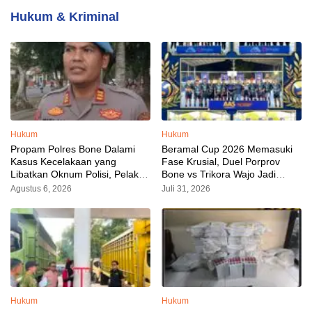
Hukum & Kriminal
Hukum
Hukum
Propam Polres Bone Dalami
Beramal Cup 2026 Memasuki
Kasus Kecelakaan yang
Fase Krusial, Duel Porprov
Libatkan Oknum Polisi, Pelaku
Bone vs Trikora Wajo Jadi
Sudah Diamankan
Sorotan Malam Ini
Agustus 6, 2026
Juli 31, 2026
Hukum
Hukum