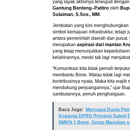
yang layak akhirnya terwujud denga
Gantung Benteng–Pattiro
oleh
Bupa
Sulaiman, S.Sos., MM.
Jembatan yang kini menghubungkan 
simbol kemajuan infrastruktur, tetapi 
antara pemerintah daerah dan pusat
merupakan
aspirasi dari mantan A
yang tetap menunjukkan kepeduliann
kelahirannya, meski tak lagi menjabat
“Komunikasi kita tidak pernah terputu
membantu Bone. Walau tidak lagi me
kontribusinya nyata. Maka kita wajib
mendukung perjuangannya,” ujar Bup
sambutannya, penuh penghargaan.
Baca Juga:
Menyapa Dunia Pend
Anggota DPRD Provinsi Sulsel 
SMKN 1 Bone, Serap Masukan u