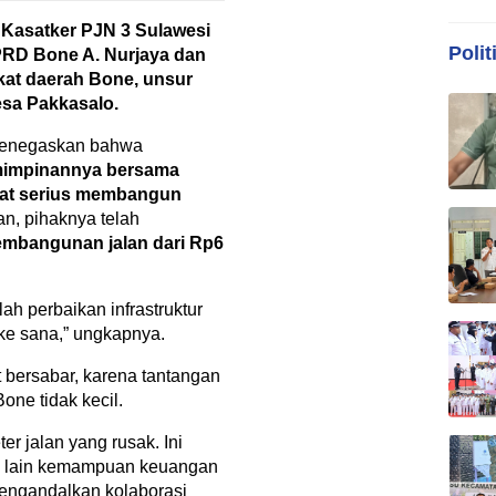
t
Kasatker PJN 3 Sulawesi
Polit
DPRD Bone A. Nurjaya dan
gkat daerah Bone, unsur
esa Pakkasalo.
menegaskan bahwa
mimpinannya bersama
gat serius membangun
an, pihaknya telah
embangunan jalan dari Rp6
h perbaikan infrastruktur
ke sana,” ungkapnya.
 bersabar, karena tantangan
one tidak kecil.
er jalan yang rusak. Ini
si lain kemampuan keuangan
mengandalkan kolaborasi