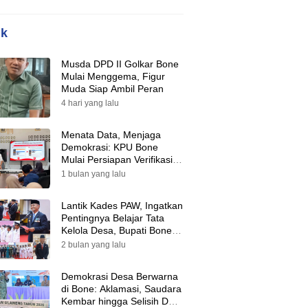
ik
Musda DPD II Golkar Bone
Mulai Menggema, Figur
Muda Siap Ambil Peran
4 hari yang lalu
Menata Data, Menjaga
Demokrasi: KPU Bone
Mulai Persiapan Verifikasi
Partai Politik Menuju Pemilu
1 bulan yang lalu
2029
Lantik Kades PAW, Ingatkan
Pentingnya Belajar Tata
Kelola Desa, Bupati Bone:
Tak Ada Lagi Kubu,
2 bulan yang lalu
Saatnya Bersatu Bangun
Desa
Demokrasi Desa Berwarna
di Bone: Aklamasi, Saudara
Kembar hingga Selisih Dua