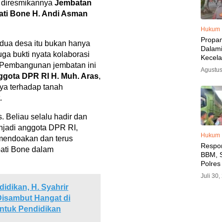
n diresmikannya
Jembatan
ti Bone H. Andi Asman
Hukum
Propa
dua desa itu bukan hanya
Dalam
juga bukti nyata kolaborasi
Kecel
. Pembangunan jembatan ini
Libat
Agustus
Polisi
nggota DPR RI H. Muh. Aras
,
Diama
ya terhadap tanah
.
s. Beliau selalu hadir dan
njadi anggota DPR RI,
Hukum
 mendoakan dan terus
Respo
ati Bone dalam
BBM, S
Polres
SPBU 
Juli 30
LPG, A
idikan, H. Syahrir
Imbau 
Disambut Hangat di
SPBU A
BBM T
ntuk Pendidikan