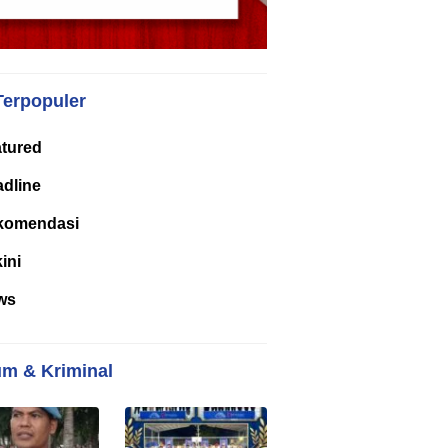
Terpopuler
tured
dline
komendasi
kini
ws
m & Kriminal