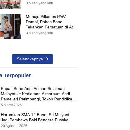
Suara Warnai Pilkades PAW
3 bulan yang lalu
2026
Menuju Pilkades PAW
Damai, Polres Bone
Tekankan Persatuan di Atas
Perbedaan Pilihan
3 bulan yang lalu
Selengkapnya
ta Terpopuler
Bupati Bone Andi Asman Sulaiman
Melayat ke Kediaman Almarhum Andi
Pamelleri Patimbangi, Tokoh Pendidikan
Kabupaten Bone
5 Maret 2025
Harumkan SMA 12 Bone, Sri Mulyani
Jadi Pembawa Baki Bendera Pusaka
20 Agustus 2025