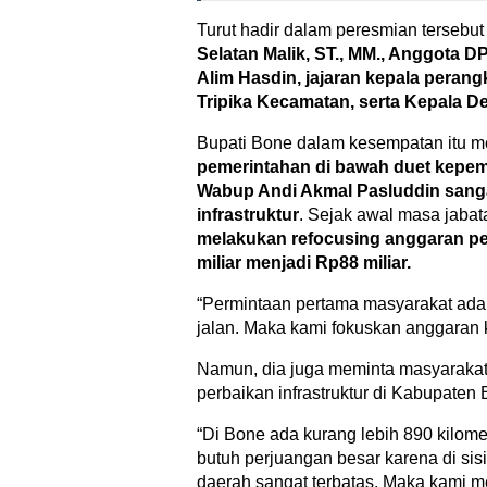
Turut hadir dalam peresmian tersebu
Selatan Malik, ST., MM., Anggota 
Alim Hasdin, jajaran kepala peran
Tripika Kecamatan, serta Kepala D
Bupati Bone dalam kesempatan itu 
pemerintahan di bawah duet kepe
Wabup Andi Akmal Pasluddin san
infrastruktur
. Sejak awal masa jabat
melakukan refocusing anggaran p
miliar menjadi Rp88 miliar.
“Permintaan pertama masyarakat adala
jalan. Maka kami fokuskan anggaran 
Namun, dia juga meminta masyarakat
perbaikan infrastruktur di Kabupaten B
“Di Bone ada kurang lebih 890 kilomet
butuh perjuangan besar karena di si
daerah sangat terbatas. Maka kami 