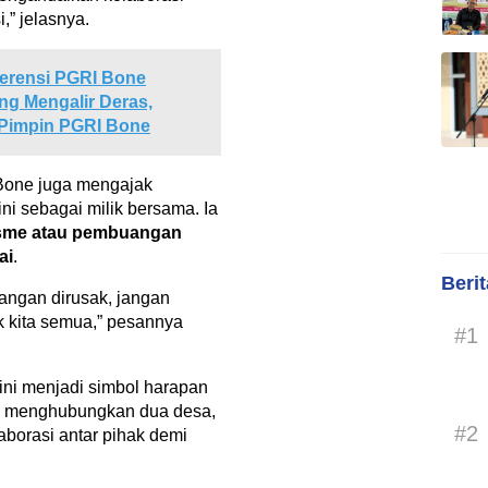
,” jelasnya.
erensi PGRI Bone
ng Mengalir Deras,
 Pimpin PGRI Bone
 Bone juga mengajak
i sebagai milik bersama. Ia
isme atau pembuangan
ai
.
Beri
jangan dirusak, jangan
ik kita semua,” pesannya
#1
ini menjadi simbol harapan
a menghubungkan dua desa,
#2
aborasi antar pihak demi