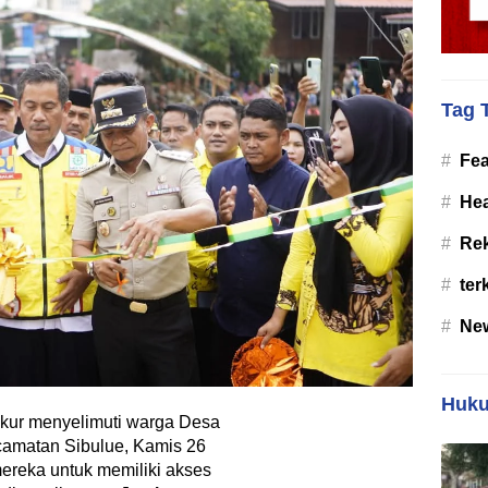
Tag 
#
Fea
#
Hea
#
Re
#
ter
#
Ne
Huku
kur menyelimuti warga Desa
camatan Sibulue, Kamis 26
ereka untuk memiliki akses