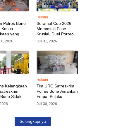
Hukum
m Polres Bone
Beramal Cup 2026
i Kasus
Memasuki Fase
akaan yang
Krusial, Duel Porprov
kan Oknum
Bone vs Trikora Wajo
 6, 2026
Juli 31, 2026
, Pelaku Sudah
Jadi Sorotan Malam
nkan
Ini
Hukum
ns Kelangkaan
Tim URC Satreskrim
atreskrim
Polres Bone Amankan
 Bone Sidak
Empat Pelaku
dan Pangkalan
Pencurian Aset PLN,
, 2026
Juli 30, 2026
KP Alvin Aji
Kerugian Ditaksir
Pengelola
Capai Rp 3 Milyar
gar Distribusi
Selengkapnya
epat Sasaran