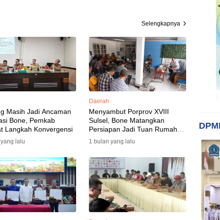
Selengkapnya
Daerah
ng Masih Jadi Ancaman
Menyambut Porprov XVIII
asi Bone, Pemkab
Sulsel, Bone Matangkan
DPM
t Langkah Konvergensi
Persiapan Jadi Tuan Rumah
yang Berkesan: Wakil Bupati
 yang lalu
1 bulan yang lalu
Perkuat Koordinasi, Dispora
Targetkan Venue dan
Akomodasi Rampung