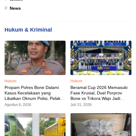
#
News
Hukum & Kriminal
Hukum
Hukum
Propam Polres Bone Dalami
Beramal Cup 2026 Memasuki
Kasus Kecelakaan yang
Fase Krusial, Duel Porprov
Libatkan Oknum Polisi, Pelaku
Bone vs Trikora Wajo Jadi
Sudah Diamankan
Sorotan Malam Ini
Agustus 6, 2026
Juli 31, 2026