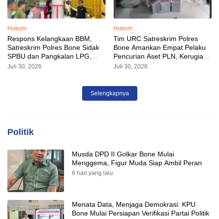
Hukum
Hukum
Respons Kelangkaan BBM,
Tim URC Satreskrim Polres
Satreskrim Polres Bone Sidak
Bone Amankan Empat Pelaku
SPBU dan Pangkalan LPG,
Pencurian Aset PLN, Kerugian
AKP Alvin Aji Imbau Pengelola
Ditaksir Capai Rp 3 Milyar
Juli 30, 2026
Juli 30, 2026
SPBU Agar Distribusi BBM
Tepat Sasaran
Selengkapnya
Politik
Musda DPD II Golkar Bone Mulai
Menggema, Figur Muda Siap Ambil Peran
6 hari yang lalu
Menata Data, Menjaga Demokrasi: KPU
Bone Mulai Persiapan Verifikasi Partai Politik