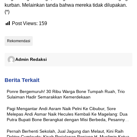
kurban. Melainkan tanda bahwa mereka tidak dilupakan.
(*)
Post Views:
159
Rekomendasi
Admin Redaksi
Berita Terkait
Ponre Bergemuruh! 30 Ribu Warga Bone Tumpah Ruah, Trio
Sulaiman Hadir Semarakkan Kemerdekaan
Pagi Mengantar Andi Asram Naik Pelni Ke Cibubur, Sore
Melepas Andi Asmar Naik Hecules Kembali Ke Magelang: Dua
Putra Bupati Bone Berangkat dengan Misi Berbeda, Pesannya
Sama ‘Jaga Nama Baik Daerah’
Pernah Berhenti Sekolah, Jual Jagung dan Melaut, Kini Raih
Doktor Cumlaude: Kisah Perjalanan Panjang H. Muslimin Ketua