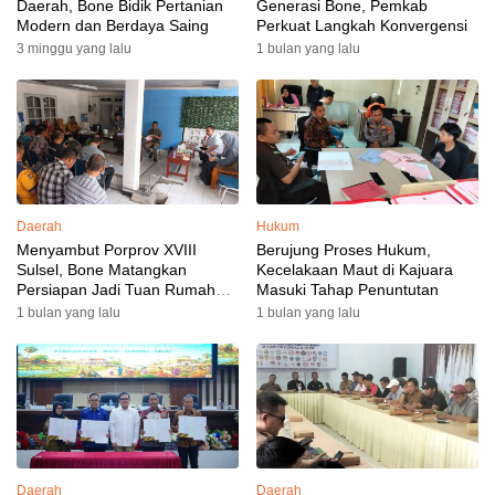
Daerah, Bone Bidik Pertanian
Generasi Bone, Pemkab
Modern dan Berdaya Saing
Perkuat Langkah Konvergensi
3 minggu yang lalu
1 bulan yang lalu
Daerah
Hukum
Menyambut Porprov XVIII
Berujung Proses Hukum,
Sulsel, Bone Matangkan
Kecelakaan Maut di Kajuara
Persiapan Jadi Tuan Rumah
Masuki Tahap Penuntutan
yang Berkesan: Wakil Bupati
1 bulan yang lalu
1 bulan yang lalu
Perkuat Koordinasi, Dispora
Targetkan Venue dan
Akomodasi Rampung
Daerah
Daerah