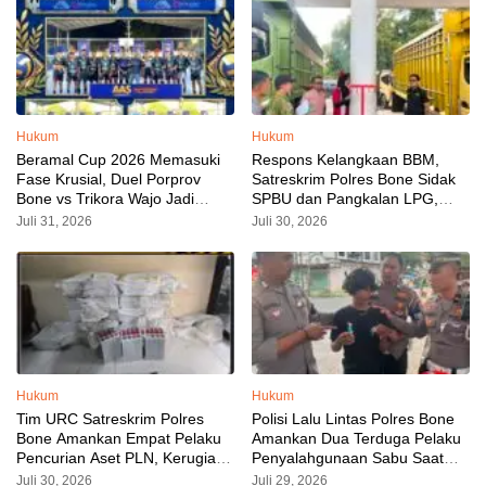
Hukum
Hukum
Beramal Cup 2026 Memasuki
Respons Kelangkaan BBM,
Fase Krusial, Duel Porprov
Satreskrim Polres Bone Sidak
Bone vs Trikora Wajo Jadi
SPBU dan Pangkalan LPG,
Sorotan Malam Ini
AKP Alvin Aji Imbau Pengelola
Juli 31, 2026
Juli 30, 2026
SPBU Agar Distribusi BBM
Tepat Sasaran
Hukum
Hukum
Tim URC Satreskrim Polres
Polisi Lalu Lintas Polres Bone
Bone Amankan Empat Pelaku
Amankan Dua Terduga Pelaku
Pencurian Aset PLN, Kerugian
Penyalahgunaan Sabu Saat
Ditaksir Capai Rp 3 Milyar
Razia Kendaraan
Juli 30, 2026
Juli 29, 2026