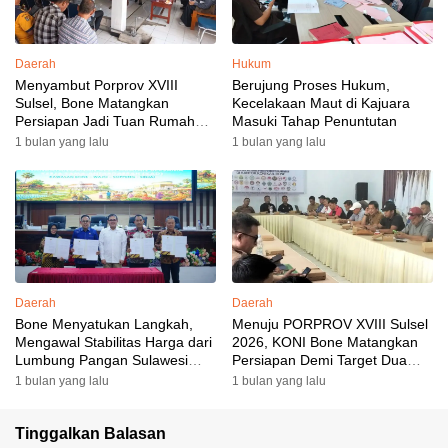
Daerah
Hukum
Menyambut Porprov XVIII
Berujung Proses Hukum,
Sulsel, Bone Matangkan
Kecelakaan Maut di Kajuara
Persiapan Jadi Tuan Rumah
Masuki Tahap Penuntutan
yang Berkesan: Wakil Bupati
1 bulan yang lalu
1 bulan yang lalu
Perkuat Koordinasi, Dispora
Targetkan Venue dan
Akomodasi Rampung
Daerah
Daerah
Bone Menyatukan Langkah,
Menuju PORPROV XVIII Sulsel
Mengawal Stabilitas Harga dari
2026, KONI Bone Matangkan
Lumbung Pangan Sulawesi
Persiapan Demi Target Dua
Selatan
Besar
1 bulan yang lalu
1 bulan yang lalu
Tinggalkan Balasan