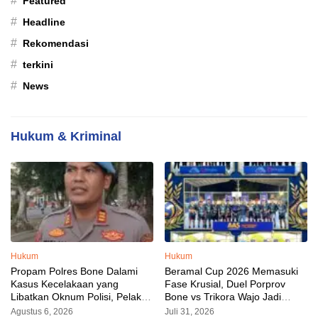
#
Featured
#
Headline
#
Rekomendasi
#
terkini
#
News
Hukum & Kriminal
Hukum
Hukum
Propam Polres Bone Dalami
Beramal Cup 2026 Memasuki
Kasus Kecelakaan yang
Fase Krusial, Duel Porprov
Libatkan Oknum Polisi, Pelaku
Bone vs Trikora Wajo Jadi
Sudah Diamankan
Sorotan Malam Ini
Agustus 6, 2026
Juli 31, 2026