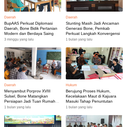
Daerah
Daerah
BupAAS Perkuat Diplomasi
Stunting Masih Jadi Ancaman
Daerah, Bone Bidik Pertanian
Generasi Bone, Pemkab
Modern dan Berdaya Saing
Perkuat Langkah Konvergensi
3 minggu yang lalu
1 bulan yang lalu
Daerah
Hukum
Menyambut Porprov XVIII
Berujung Proses Hukum,
Sulsel, Bone Matangkan
Kecelakaan Maut di Kajuara
Persiapan Jadi Tuan Rumah
Masuki Tahap Penuntutan
yang Berkesan: Wakil Bupati
1 bulan yang lalu
1 bulan yang lalu
Perkuat Koordinasi, Dispora
Targetkan Venue dan
Akomodasi Rampung