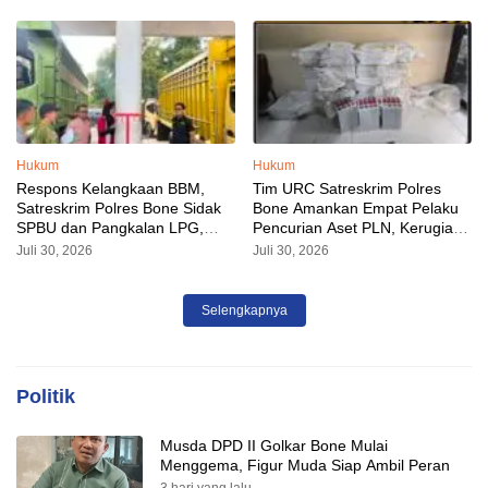
Hukum
Hukum
Respons Kelangkaan BBM,
Tim URC Satreskrim Polres
Satreskrim Polres Bone Sidak
Bone Amankan Empat Pelaku
SPBU dan Pangkalan LPG,
Pencurian Aset PLN, Kerugian
AKP Alvin Aji Imbau Pengelola
Ditaksir Capai Rp 3 Milyar
Juli 30, 2026
Juli 30, 2026
SPBU Agar Distribusi BBM
Tepat Sasaran
Selengkapnya
Politik
Musda DPD II Golkar Bone Mulai
Menggema, Figur Muda Siap Ambil Peran