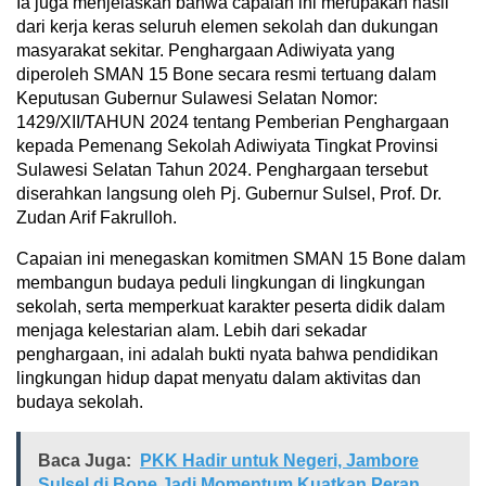
Ia juga menjelaskan bahwa capaian ini merupakan hasil
dari kerja keras seluruh elemen sekolah dan dukungan
masyarakat sekitar. Penghargaan Adiwiyata yang
diperoleh SMAN 15 Bone secara resmi tertuang dalam
Keputusan Gubernur Sulawesi Selatan Nomor:
1429/XII/TAHUN 2024 tentang Pemberian Penghargaan
kepada Pemenang Sekolah Adiwiyata Tingkat Provinsi
Sulawesi Selatan Tahun 2024. Penghargaan tersebut
diserahkan langsung oleh Pj. Gubernur Sulsel, Prof. Dr.
Zudan Arif Fakrulloh.
Capaian ini menegaskan komitmen SMAN 15 Bone dalam
membangun budaya peduli lingkungan di lingkungan
sekolah, serta memperkuat karakter peserta didik dalam
menjaga kelestarian alam. Lebih dari sekadar
penghargaan, ini adalah bukti nyata bahwa pendidikan
lingkungan hidup dapat menyatu dalam aktivitas dan
budaya sekolah.
Baca Juga:
PKK Hadir untuk Negeri, Jambore
Sulsel di Bone Jadi Momentum Kuatkan Peran