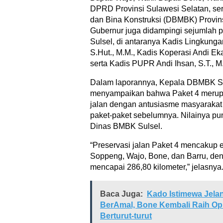
DPRD Provinsi Sulawesi Selatan, se
dan Bina Konstruksi (DBMBK) Provins
Gubernur juga didampingi sejumlah 
Sulsel, di antaranya Kadis Lingkung
S.Hut., M.M., Kadis Koperasi Andi Eka
serta Kadis PUPR Andi Ihsan, S.T., M
Dalam laporannya, Kepala DBMBK Sul
menyampaikan bahwa Paket 4 merupa
jalan dengan antusiasme masyarakat 
paket-paket sebelumnya. Nilainya pun
Dinas BMBK Sulsel.
“Preservasi jalan Paket 4 mencakup 
Soppeng, Wajo, Bone, dan Barru, deng
mencapai 286,80 kilometer,” jelasnya
Baca Juga:
Kado Istimewa Jelan
BerAmal, Bone Kembali Raih Opi
Berturut-turut