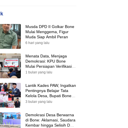
ik
Musda DPD II Golkar Bone
Mulai Menggema, Figur
Muda Siap Ambil Peran
6 hari yang lalu
Menata Data, Menjaga
Demokrasi: KPU Bone
Mulai Persiapan Verifikasi
Partai Politik Menuju Pemilu
1 bulan yang lalu
2029
Lantik Kades PAW, Ingatkan
Pentingnya Belajar Tata
Kelola Desa, Bupati Bone:
Tak Ada Lagi Kubu,
3 bulan yang lalu
Saatnya Bersatu Bangun
Desa
Demokrasi Desa Berwarna
di Bone: Aklamasi, Saudara
Kembar hingga Selisih Dua