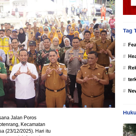
Tag 
#
Fea
#
Hea
#
Re
#
ter
#
Ne
Huku
ana Jalan Poros
otenrang, Kecamatan
 (23/12/2025). Hari itu