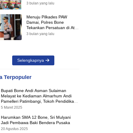
Suara Warnai Pilkades PAW
3 bulan yang lalu
2026
Menuju Pilkades PAW
Damai, Polres Bone
Tekankan Persatuan di Atas
Perbedaan Pilihan
3 bulan yang lalu
Selengkapnya
ta Terpopuler
Bupati Bone Andi Asman Sulaiman
Melayat ke Kediaman Almarhum Andi
Pamelleri Patimbangi, Tokoh Pendidikan
Kabupaten Bone
5 Maret 2025
Harumkan SMA 12 Bone, Sri Mulyani
Jadi Pembawa Baki Bendera Pusaka
20 Agustus 2025