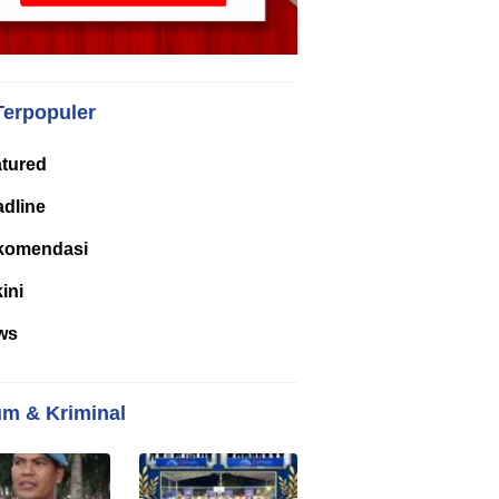
Terpopuler
tured
dline
komendasi
kini
ws
m & Kriminal