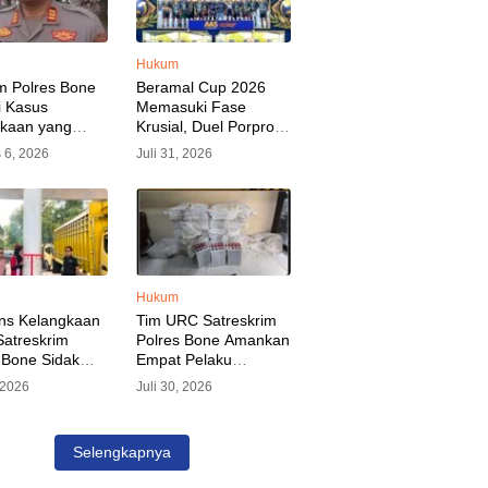
Hukum
m Polres Bone
Beramal Cup 2026
i Kasus
Memasuki Fase
akaan yang
Krusial, Duel Porprov
kan Oknum
Bone vs Trikora Wajo
 6, 2026
Juli 31, 2026
, Pelaku Sudah
Jadi Sorotan Malam
nkan
Ini
Hukum
ns Kelangkaan
Tim URC Satreskrim
atreskrim
Polres Bone Amankan
 Bone Sidak
Empat Pelaku
dan Pangkalan
Pencurian Aset PLN,
, 2026
Juli 30, 2026
KP Alvin Aji
Kerugian Ditaksir
Pengelola
Capai Rp 3 Milyar
gar Distribusi
Selengkapnya
epat Sasaran