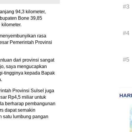
#3
njang 94,3 kilometer,
abupaten Bone 39,85
 kilometer.
#4
 menyembunyikan rasa
besar Pemerintah Provinsi
#5
ntuan dari provinsi sangat
ajo, saya mengucapkan
gi-tingginya kepada Bapak
.
intah Provinsi Sulsel juga
HARI
ar Rp4,5 miliar untuk
o. Ia berharap pembangunan
ars dapat semakin
h satu lumbung pangan