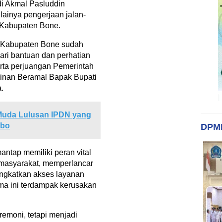
di Akmal Pasluddin
ainya pengerjaan jalan-
h Kabupaten Bone.
 di Kabupaten Bone sudah
 dari bantuan dan perhatian
rta perjuangan Pemerintah
inan Beramal Bapak Bupati
.
Muda Lulusan IPDN yang
bbo
DPM
mantap memiliki peran vital
masyarakat, memperlancar
ningkatkan akses layanan
ama ini terdampak kerusakan
remoni, tetapi menjadi