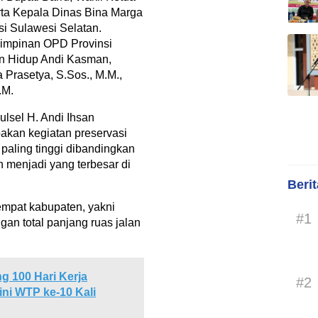
rta Kepala Dinas Bina Marga
i Sulawesi Selatan.
pimpinan OPD Provinsi
an Hidup Andi Kasman,
 Prasetya, S.Sos., M.M.,
.M.
sel H. Andi Ihsan
kan kegiatan preservasi
paling tinggi dibandingkan
 menjadi yang terbesar di
Beri
empat kabupaten, yakni
#1
an total panjang ruas jalan
.
g 100 Hari Kerja
#2
ni WTP ke-10 Kali