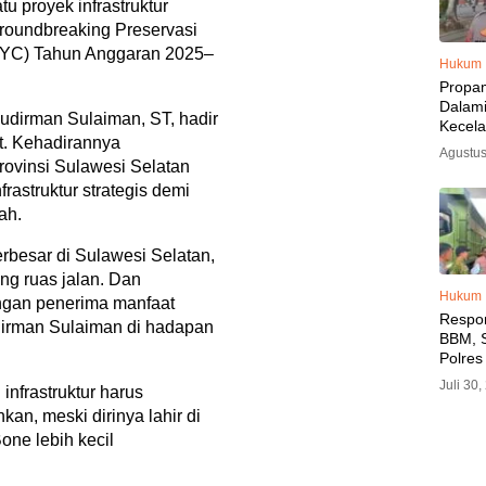
u proyek infrastruktur
Groundbreaking Preservasi
(MYC) Tahun Anggaran 2025–
Hukum
Propa
Dalam
udirman Sulaiman, ST, hadir
Kecel
t. Kehadirannya
Libat
Agustus
Polisi
ovinsi Sulawesi Selatan
Diama
struktur strategis demi
ah.
terbesar di Sulawesi Selatan,
ng ruas jalan. Dan
Hukum
ngan penerima manfaat
Respo
dirman Sulaiman di hadapan
BBM, S
Polres
SPBU 
Juli 30
frastruktur harus
LPG, A
kan, meski dirinya lahir di
Imbau 
SPBU A
one lebih kecil
BBM T