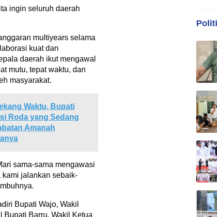
ta ingin seluruh daerah
Polit
anggaran multiyears selama
aborasi kuat dan
epala daerah ikut mengawal
at mutu, tepat waktu, dan
eh masyarakat.
ekang Waktu, Bupati
rsi Roda yang Sedang
Jabatan Amanah
manya
 Mari sama-sama mengawasi
kami jalankan sebaik-
 imbuhnya.
adiri Bupati Wajo, Wakil
l Bupati Barru, Wakil Ketua