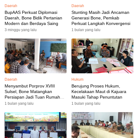
Daerah
Daerah
BupAAS Perkuat Diplomasi
Stunting Masih Jadi Ancaman
Daerah, Bone Bidik Pertanian
Generasi Bone, Pemkab
Modern dan Berdaya Saing
Perkuat Langkah Konvergensi
3 minggu yang lalu
1 bulan yang lalu
Daerah
Hukum
Menyambut Porprov XVIII
Berujung Proses Hukum,
Sulsel, Bone Matangkan
Kecelakaan Maut di Kajuara
Persiapan Jadi Tuan Rumah
Masuki Tahap Penuntutan
yang Berkesan: Wakil Bupati
1 bulan yang lalu
1 bulan yang lalu
Perkuat Koordinasi, Dispora
Targetkan Venue dan
Akomodasi Rampung