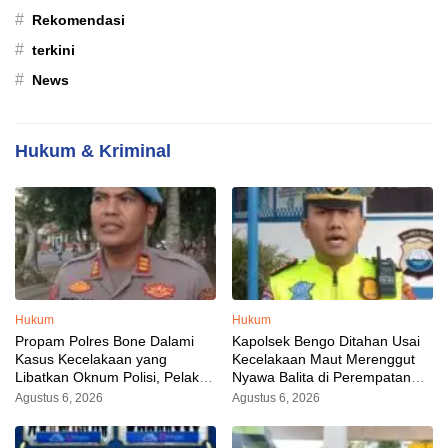
#
Rekomendasi
#
terkini
#
News
Hukum & Kriminal
Hukum
Hukum
Propam Polres Bone Dalami
Kapolsek Bengo Ditahan Usai
Kasus Kecelakaan yang
Kecelakaan Maut Merenggut
Libatkan Oknum Polisi, Pelaku
Nyawa Balita di Perempatan
Sudah Diamankan
Ahmad Yani–Besse Kajuara
Agustus 6, 2026
Agustus 6, 2026