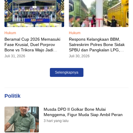
Hukum
Hukum
Beramal Cup 2026 Memasuki
Respons Kelangkaan BBM,
Fase Krusial, Duel Porprov
Satreskrim Polres Bone Sidak
Bone vs Trikora Wajo Jadi
SPBU dan Pangkalan LPG,
Sorotan Malam Ini
AKP Alvin Aji Imbau Pengelola
Juli 31, 2026
Juli 30, 2026
SPBU Agar Distribusi BBM
Tepat Sasaran
Selengkapnya
Politik
Musda DPD II Golkar Bone Mulai
Menggema, Figur Muda Siap Ambil Peran
3 hari yang lalu