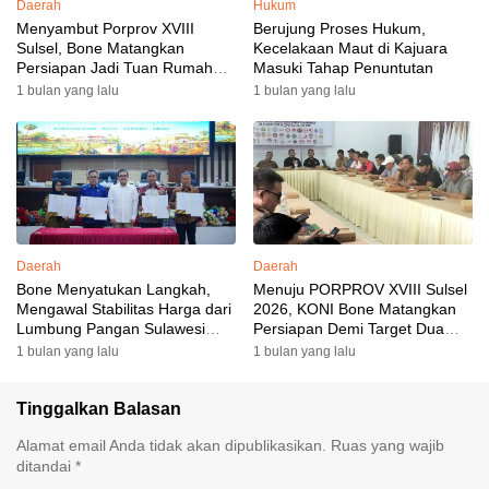
Daerah
Hukum
Menyambut Porprov XVIII
Berujung Proses Hukum,
Sulsel, Bone Matangkan
Kecelakaan Maut di Kajuara
Persiapan Jadi Tuan Rumah
Masuki Tahap Penuntutan
yang Berkesan: Wakil Bupati
1 bulan yang lalu
1 bulan yang lalu
Perkuat Koordinasi, Dispora
Targetkan Venue dan
Akomodasi Rampung
Daerah
Daerah
Bone Menyatukan Langkah,
Menuju PORPROV XVIII Sulsel
Mengawal Stabilitas Harga dari
2026, KONI Bone Matangkan
Lumbung Pangan Sulawesi
Persiapan Demi Target Dua
Selatan
Besar
1 bulan yang lalu
1 bulan yang lalu
Tinggalkan Balasan
Alamat email Anda tidak akan dipublikasikan.
Ruas yang wajib
ditandai
*