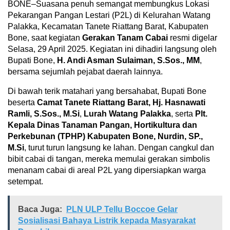
BONE–Suasana penuh semangat membungkus Lokasi
Pekarangan Pangan Lestari (P2L) di Kelurahan Watang
Palakka, Kecamatan Tanete Riattang Barat, Kabupaten
Bone, saat kegiatan
Gerakan Tanam Cabai
resmi digelar
Selasa, 29 April 2025. Kegiatan ini dihadiri langsung oleh
Bupati Bone,
H. Andi Asman Sulaiman, S.Sos., MM
,
bersama sejumlah pejabat daerah lainnya.
Di bawah terik matahari yang bersahabat, Bupati Bone
beserta
Camat Tanete Riattang Barat, Hj. Hasnawati
Ramli, S.Sos., M.Si
,
Lurah Watang Palakka
, serta
Plt.
Kepala Dinas Tanaman Pangan, Hortikultura dan
Perkebunan (TPHP) Kabupaten Bone, Nurdin, SP.,
M.Si
, turut turun langsung ke lahan. Dengan cangkul dan
bibit cabai di tangan, mereka memulai gerakan simbolis
menanam cabai di areal P2L yang dipersiapkan warga
setempat.
Baca Juga:
PLN ULP Tellu Boccoe Gelar
Sosialisasi Bahaya Listrik kepada Masyarakat