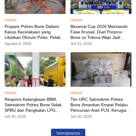
Hukum
Hukum
Propam Polres Bone Dalami
Beramal Cup 2026 Memasuki
Kasus Kecelakaan yang
Fase Krusial, Duel Porprov
Libatkan Oknum Polisi, Pelaku
Bone vs Trikora Wajo Jadi
Sudah Diamankan
Sorotan Malam Ini
Agustus 6, 2026
Juli 31, 2026
Hukum
Hukum
Respons Kelangkaan BBM,
Tim URC Satreskrim Polres
Satreskrim Polres Bone Sidak
Bone Amankan Empat Pelaku
SPBU dan Pangkalan LPG,
Pencurian Aset PLN, Kerugian
AKP Alvin Aji Imbau Pengelola
Ditaksir Capai Rp 3 Milyar
Juli 30, 2026
Juli 30, 2026
SPBU Agar Distribusi BBM
Tepat Sasaran
Selengkapnya