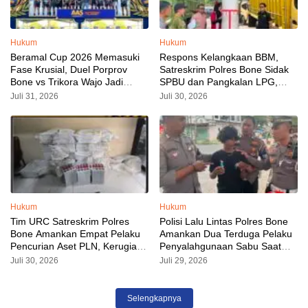
Hukum
Hukum
Beramal Cup 2026 Memasuki
Respons Kelangkaan BBM,
Fase Krusial, Duel Porprov
Satreskrim Polres Bone Sidak
Bone vs Trikora Wajo Jadi
SPBU dan Pangkalan LPG,
Sorotan Malam Ini
AKP Alvin Aji Imbau Pengelola
Juli 31, 2026
Juli 30, 2026
SPBU Agar Distribusi BBM
Tepat Sasaran
Hukum
Hukum
Tim URC Satreskrim Polres
Polisi Lalu Lintas Polres Bone
Bone Amankan Empat Pelaku
Amankan Dua Terduga Pelaku
Pencurian Aset PLN, Kerugian
Penyalahgunaan Sabu Saat
Ditaksir Capai Rp 3 Milyar
Razia Kendaraan
Juli 30, 2026
Juli 29, 2026
Selengkapnya