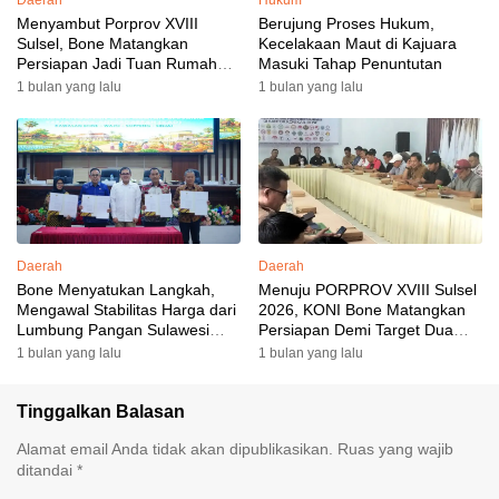
Daerah
Hukum
Menyambut Porprov XVIII
Berujung Proses Hukum,
Sulsel, Bone Matangkan
Kecelakaan Maut di Kajuara
Persiapan Jadi Tuan Rumah
Masuki Tahap Penuntutan
yang Berkesan: Wakil Bupati
1 bulan yang lalu
1 bulan yang lalu
Perkuat Koordinasi, Dispora
Targetkan Venue dan
Akomodasi Rampung
Daerah
Daerah
Bone Menyatukan Langkah,
Menuju PORPROV XVIII Sulsel
Mengawal Stabilitas Harga dari
2026, KONI Bone Matangkan
Lumbung Pangan Sulawesi
Persiapan Demi Target Dua
Selatan
Besar
1 bulan yang lalu
1 bulan yang lalu
Tinggalkan Balasan
Alamat email Anda tidak akan dipublikasikan.
Ruas yang wajib
ditandai
*