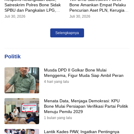
Satreskrim Polres Bone Sidak
Bone Amankan Empat Pelaku
SPBU dan Pangkalan LPG,
Pencurian Aset PLN, Kerugian
AKP Alvin Aji Imbau Pengelola
Ditaksir Capai Rp 3 Milyar
Juli 30, 2026
Juli 30, 2026
SPBU Agar Distribusi BBM
Tepat Sasaran
Selengkapnya
Politik
Musda DPD II Golkar Bone Mulai
Menggema, Figur Muda Siap Ambil Peran
4 hari yang lalu
Menata Data, Menjaga Demokrasi: KPU
Bone Mulai Persiapan Verifikasi Partai Politik
Menuju Pemilu 2029
1 bulan yang lalu
Lantik Kades PAW, Ingatkan Pentingnya