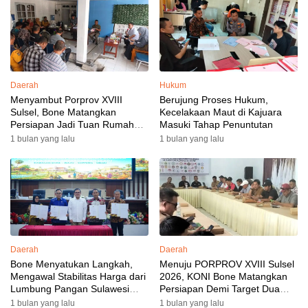
Daerah
Hukum
Menyambut Porprov XVIII
Berujung Proses Hukum,
Sulsel, Bone Matangkan
Kecelakaan Maut di Kajuara
Persiapan Jadi Tuan Rumah
Masuki Tahap Penuntutan
yang Berkesan: Wakil Bupati
1 bulan yang lalu
1 bulan yang lalu
Perkuat Koordinasi, Dispora
Targetkan Venue dan
Akomodasi Rampung
Daerah
Daerah
Bone Menyatukan Langkah,
Menuju PORPROV XVIII Sulsel
Mengawal Stabilitas Harga dari
2026, KONI Bone Matangkan
Lumbung Pangan Sulawesi
Persiapan Demi Target Dua
Selatan
Besar
1 bulan yang lalu
1 bulan yang lalu