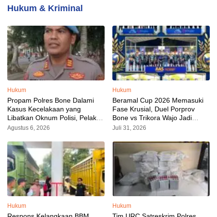
Hukum & Kriminal
Hukum
Hukum
Propam Polres Bone Dalami
Beramal Cup 2026 Memasuki
Kasus Kecelakaan yang
Fase Krusial, Duel Porprov
Libatkan Oknum Polisi, Pelaku
Bone vs Trikora Wajo Jadi
Sudah Diamankan
Sorotan Malam Ini
Agustus 6, 2026
Juli 31, 2026
Hukum
Hukum
Respons Kelangkaan BBM,
Tim URC Satreskrim Polres