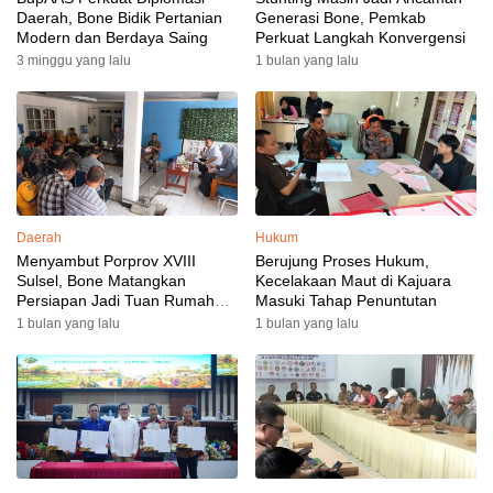
Daerah, Bone Bidik Pertanian
Generasi Bone, Pemkab
Modern dan Berdaya Saing
Perkuat Langkah Konvergensi
3 minggu yang lalu
1 bulan yang lalu
Daerah
Hukum
Menyambut Porprov XVIII
Berujung Proses Hukum,
Sulsel, Bone Matangkan
Kecelakaan Maut di Kajuara
Persiapan Jadi Tuan Rumah
Masuki Tahap Penuntutan
yang Berkesan: Wakil Bupati
1 bulan yang lalu
1 bulan yang lalu
Perkuat Koordinasi, Dispora
Targetkan Venue dan
Akomodasi Rampung