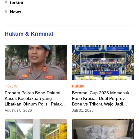
#
terkini
#
News
Hukum & Kriminal
Hukum
Hukum
Propam Polres Bone Dalami
Beramal Cup 2026 Memasuki
Kasus Kecelakaan yang
Fase Krusial, Duel Porprov
Libatkan Oknum Polisi, Pelaku
Bone vs Trikora Wajo Jadi
Sudah Diamankan
Sorotan Malam Ini
Agustus 6, 2026
Juli 31, 2026