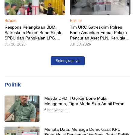
Hukum
Hukum
Respons Kelangkaan BBM,
Tim URC Satreskrim Polres
Satreskrim Polres Bone Sidak
Bone Amankan Empat Pelaku
SPBU dan Pangkalan LPG,
Pencurian Aset PLN, Kerugian
AKP Alvin Aji Imbau Pengelola
Ditaksir Capai Rp 3 Milyar
Juli 30, 2026
Juli 30, 2026
SPBU Agar Distribusi BBM
Tepat Sasaran
Selengkapnya
Politik
Musda DPD II Golkar Bone Mulai
Menggema, Figur Muda Siap Ambil Peran
6 hari yang lalu
Menata Data, Menjaga Demokrasi: KPU
Bone Mulai Persiapan Verifikasi Partai Politik