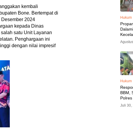
nggakan kembali
bupaten Bone. Bertempat di
Hukum
12 Desember 2024
Propa
rgaan kepada Dinas
Dalam
salah satu Unit Layanan
Kecel
Selatan. Penghargaan ini
Libat
Agustus
Polisi
inggi dengan nilai impresif
Diama
Hukum
Respo
BBM, S
Polres
SPBU 
Juli 30
LPG, A
Imbau 
SPBU A
BBM T