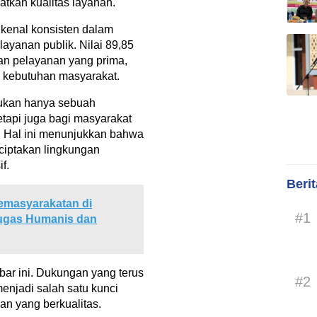
atkan kualitas layanan.
kenal konsisten dalam
layanan publik. Nilai 89,85
an pelayanan yang prima,
ap kebutuhan masyarakat.
ukan hanya sebuah
etapi juga bagi masyarakat
 Hal ini menunjukkan bahwa
iptakan lingkungan
f.
Beri
emasyarakatan di
#1
tugas Humanis dan
ar ini. Dukungan yang terus
#2
enjadi salah satu kunci
n yang berkualitas.