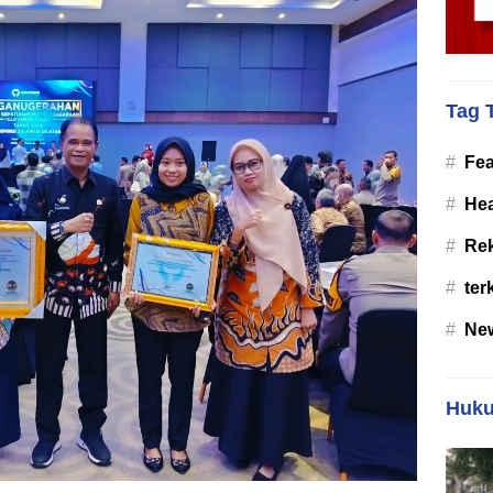
Tag 
#
Fea
#
Hea
#
Re
#
ter
#
Ne
Huku