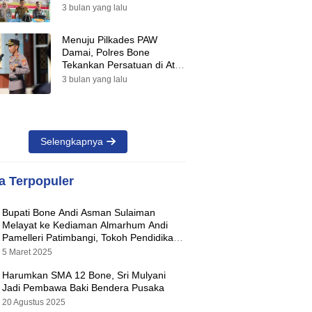
Suara Warnai Pilkades PAW
3 bulan yang lalu
2026
Menuju Pilkades PAW
Damai, Polres Bone
Tekankan Persatuan di Atas
Perbedaan Pilihan
3 bulan yang lalu
Selengkapnya
ta Terpopuler
Bupati Bone Andi Asman Sulaiman
Melayat ke Kediaman Almarhum Andi
Pamelleri Patimbangi, Tokoh Pendidikan
Kabupaten Bone
5 Maret 2025
Harumkan SMA 12 Bone, Sri Mulyani
Jadi Pembawa Baki Bendera Pusaka
20 Agustus 2025