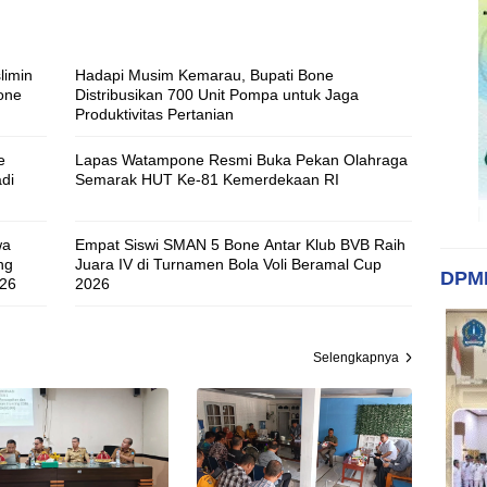
limin
Hadapi Musim Kemarau, Bupati Bone
one
Distribusikan 700 Unit Pompa untuk Jaga
Produktivitas Pertanian
e
Lapas Watampone Resmi Buka Pekan Olahraga
di
Semarak HUT Ke-81 Kemerdekaan RI
wa
Empat Siswi SMAN 5 Bone Antar Klub BVB Raih
ng
Juara IV di Turnamen Bola Voli Beramal Cup
DPM
026
2026
Selengkapnya