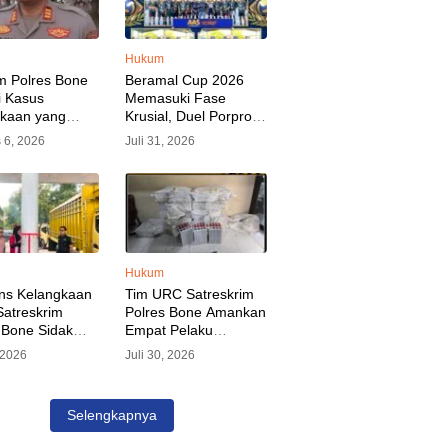
Hukum
m Polres Bone
Beramal Cup 2026
i Kasus
Memasuki Fase
akaan yang
Krusial, Duel Porprov
kan Oknum
Bone vs Trikora Wajo
 6, 2026
Juli 31, 2026
, Pelaku Sudah
Jadi Sorotan Malam
nkan
Ini
Hukum
ns Kelangkaan
Tim URC Satreskrim
atreskrim
Polres Bone Amankan
 Bone Sidak
Empat Pelaku
dan Pangkalan
Pencurian Aset PLN,
, 2026
Juli 30, 2026
KP Alvin Aji
Kerugian Ditaksir
Pengelola
Capai Rp 3 Milyar
gar Distribusi
Selengkapnya
epat Sasaran