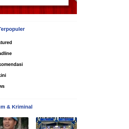
Terpopuler
tured
dline
komendasi
kini
ws
m & Kriminal