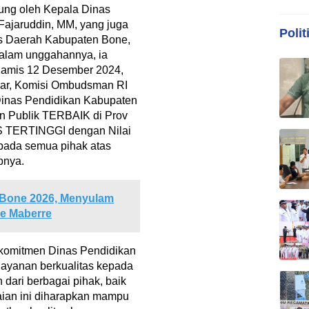
ung oleh Kepala Dinas
Fajaruddin, MM, yang juga
Polit
is Daerah Kabupaten Bone,
Dalam unggahannya, ia
, Kamis 12 Desember 2024,
ssar, Komisi Ombudsman RI
inas Pendidikan Kabupaten
an Publik TERBAIK di Prov
S TERTINGGI dengan Nilai
epada semua pihak atas
pnya.
Bone 2026, Menyulam
ne Maberre
 komitmen Dinas Pendidikan
ayanan berkualitas kepada
ari berbagai pihak, baik
paian ini diharapkan mampu