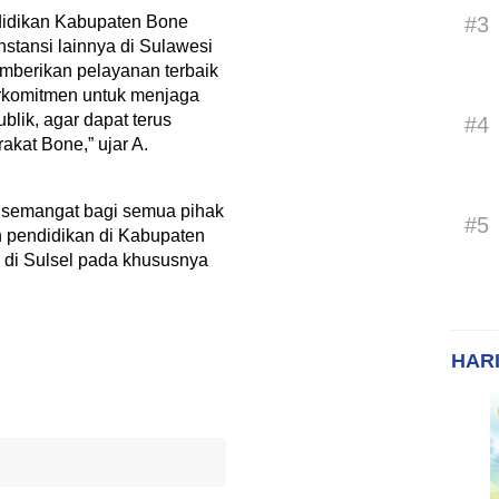
didikan Kabupaten Bone
#3
nstansi lainnya di Sulawesi
mberikan pelayanan terbaik
erkomitmen untuk menjaga
blik, agar dapat terus
#4
kat Bone,” ujar A.
 semangat bagi semua pihak
#5
n pendidikan di Kabupaten
k di Sulsel pada khususnya
HARI