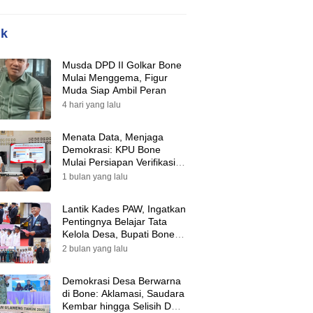
ik
Musda DPD II Golkar Bone
Mulai Menggema, Figur
Muda Siap Ambil Peran
4 hari yang lalu
Menata Data, Menjaga
Demokrasi: KPU Bone
Mulai Persiapan Verifikasi
Partai Politik Menuju Pemilu
1 bulan yang lalu
2029
Lantik Kades PAW, Ingatkan
Pentingnya Belajar Tata
Kelola Desa, Bupati Bone:
Tak Ada Lagi Kubu,
2 bulan yang lalu
Saatnya Bersatu Bangun
Desa
Demokrasi Desa Berwarna
di Bone: Aklamasi, Saudara
Kembar hingga Selisih Dua