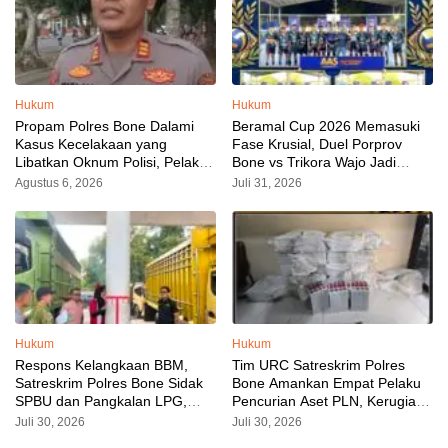
Hukum
Hukum
Propam Polres Bone Dalami
Beramal Cup 2026 Memasuki
Kasus Kecelakaan yang
Fase Krusial, Duel Porprov
Libatkan Oknum Polisi, Pelaku
Bone vs Trikora Wajo Jadi
Sudah Diamankan
Sorotan Malam Ini
Agustus 6, 2026
Juli 31, 2026
Hukum
Hukum
Respons Kelangkaan BBM,
Tim URC Satreskrim Polres
Satreskrim Polres Bone Sidak
Bone Amankan Empat Pelaku
SPBU dan Pangkalan LPG,
Pencurian Aset PLN, Kerugian
AKP Alvin Aji Imbau Pengelola
Ditaksir Capai Rp 3 Milyar
Juli 30, 2026
Juli 30, 2026
SPBU Agar Distribusi BBM