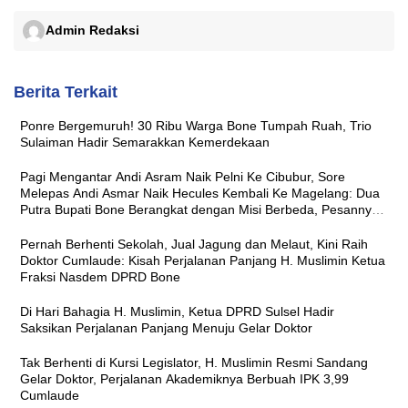
Admin Redaksi
Berita Terkait
Ponre Bergemuruh! 30 Ribu Warga Bone Tumpah Ruah, Trio
Sulaiman Hadir Semarakkan Kemerdekaan
Pagi Mengantar Andi Asram Naik Pelni Ke Cibubur, Sore
Melepas Andi Asmar Naik Hecules Kembali Ke Magelang: Dua
Putra Bupati Bone Berangkat dengan Misi Berbeda, Pesannya
Sama ‘Jaga Nama Baik Daerah’
Pernah Berhenti Sekolah, Jual Jagung dan Melaut, Kini Raih
Doktor Cumlaude: Kisah Perjalanan Panjang H. Muslimin Ketua
Fraksi Nasdem DPRD Bone
Di Hari Bahagia H. Muslimin, Ketua DPRD Sulsel Hadir
Saksikan Perjalanan Panjang Menuju Gelar Doktor
Tak Berhenti di Kursi Legislator, H. Muslimin Resmi Sandang
Gelar Doktor, Perjalanan Akademiknya Berbuah IPK 3,99
Cumlaude