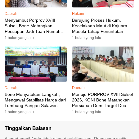
Daerah
Hukum
Menyambut Porprov XVIII
Berujung Proses Hukum,
Sulsel, Bone Matangkan
Kecelakaan Maut di Kajuara
Persiapan Jadi Tuan Rumah
Masuki Tahap Penuntutan
yang Berkesan: Wakil Bupati
1 bulan yang lalu
1 bulan yang lalu
Perkuat Koordinasi, Dispora
Targetkan Venue dan
Akomodasi Rampung
Daerah
Daerah
Bone Menyatukan Langkah,
Menuju PORPROV XVIII Sulsel
Mengawal Stabilitas Harga dari
2026, KONI Bone Matangkan
Lumbung Pangan Sulawesi
Persiapan Demi Target Dua
Selatan
Besar
1 bulan yang lalu
1 bulan yang lalu
Tinggalkan Balasan
Alamat email Anda tidak akan dipublikasikan.
Ruas yang wajib