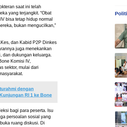
teran saat ini telah
ka yang terjangkit. “Obat
Polit
V bisa tetap hidup normal
mereka, bukan mengucilkan,”
M.Kes, dan Kabid P2P Dinkes
arannya juga menekankan
i, dan dukungan keluarga.
one Komisi IV,
 sektor, mulai dari
 masyarakat.
aturahmi dengan
unjungan RI 1 ke Bone
eksi bagi para peserta. Isu
uga persoalan sosial yang
uka ruang diskusi. Di