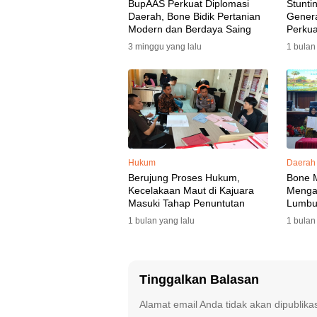
BupAAS Perkuat Diplomasi
Stunti
Daerah, Bone Bidik Pertanian
Gener
Modern dan Berdaya Saing
Perkua
3 minggu yang lalu
1 bulan
Hukum
Daerah
Berujung Proses Hukum,
Bone 
Kecelakaan Maut di Kajuara
Mengaw
Masuki Tahap Penuntutan
Lumbu
Selata
1 bulan yang lalu
1 bulan
Tinggalkan Balasan
Alamat email Anda tidak akan dipublika