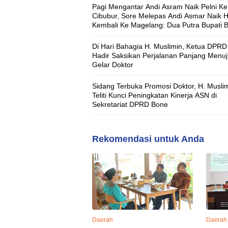
Pagi Mengantar Andi Asram Naik Pelni Ke
Cibubur, Sore Melepas Andi Asmar Naik 
Kembali Ke Magelang: Dua Putra Bupati 
Berangkat dengan Misi Berbeda, Pesann
Sama ‘Jaga Nama Baik Daerah’
Di Hari Bahagia H. Muslimin, Ketua DPRD 
Hadir Saksikan Perjalanan Panjang Menu
Gelar Doktor
Sidang Terbuka Promosi Doktor, H. Musli
Teliti Kunci Peningkatan Kinerja ASN di
Sekretariat DPRD Bone
Rekomendasi untuk Anda
Daerah
Daerah