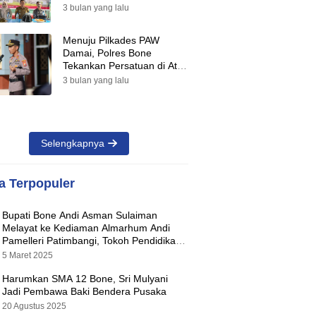
Suara Warnai Pilkades PAW
3 bulan yang lalu
2026
Menuju Pilkades PAW
Damai, Polres Bone
Tekankan Persatuan di Atas
Perbedaan Pilihan
3 bulan yang lalu
Selengkapnya
ta Terpopuler
Bupati Bone Andi Asman Sulaiman
Melayat ke Kediaman Almarhum Andi
Pamelleri Patimbangi, Tokoh Pendidikan
Kabupaten Bone
5 Maret 2025
Harumkan SMA 12 Bone, Sri Mulyani
Jadi Pembawa Baki Bendera Pusaka
20 Agustus 2025