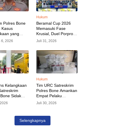
Hukum
m Polres Bone
Beramal Cup 2026
i Kasus
Memasuki Fase
akaan yang
Krusial, Duel Porprov
kan Oknum
Bone vs Trikora Wajo
 6, 2026
Juli 31, 2026
, Pelaku Sudah
Jadi Sorotan Malam
nkan
Ini
Hukum
ns Kelangkaan
Tim URC Satreskrim
atreskrim
Polres Bone Amankan
 Bone Sidak
Empat Pelaku
dan Pangkalan
Pencurian Aset PLN,
, 2026
Juli 30, 2026
KP Alvin Aji
Kerugian Ditaksir
Pengelola
Capai Rp 3 Milyar
gar Distribusi
Selengkapnya
epat Sasaran