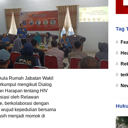
Tag 
#
Fea
#
Hea
#
Re
#
ter
ula Rumah Jabatan Wakil
erkumpul mengikuti Dialog
#
Ne
dan Harapan tentang HIV
nisiasi oleh Relawan
, berkolaborasi dengan
Huku
 wujud kepedulian bersama
asih menjadi momok di