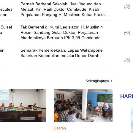
Pernah Berhenti Sekolah, Jual Jagung dan
#3
Hecules
Melaut, Kini Raih Doktor Cumlaude: Kisah
Bone
Perjalanan Panjang H. Muslimin Ketua Fraksi
ya
Nasdem DPRD Bone
Sulsel
Tak Berhenti di Kursi Legislator, H. Muslimin
#4
ju
Resmi Sandang Gelar Doktor, Perjalanan
Akademiknya Berbuah IPK 3,99 Cumlaude
min
Semarak Kemerdekaan, Lapas Watampone
Salurkan Kepedulian melalui Donor Darah
#5
Selengkapnya
HARI
Daerah