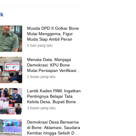
ik
Musda DPD II Golkar Bone
Mulai Menggema, Figur
Muda Siap Ambil Peran
5 hari yang lalu
Menata Data, Menjaga
Demokrasi: KPU Bone
Mulai Persiapan Verifikasi
Partai Politik Menuju Pemilu
1 bulan yang lalu
2029
Lantik Kades PAW, Ingatkan
Pentingnya Belajar Tata
Kelola Desa, Bupati Bone:
Tak Ada Lagi Kubu,
3 bulan yang lalu
Saatnya Bersatu Bangun
Desa
Demokrasi Desa Berwarna
di Bone: Aklamasi, Saudara
Kembar hingga Selisih Dua