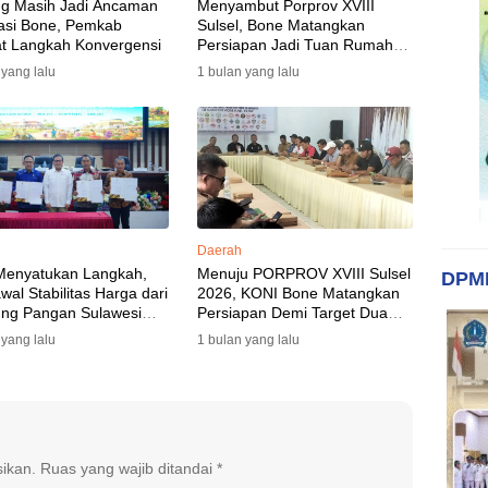
ng Masih Jadi Ancaman
Menyambut Porprov XVIII
asi Bone, Pemkab
Sulsel, Bone Matangkan
t Langkah Konvergensi
Persiapan Jadi Tuan Rumah
yang Berkesan: Wakil Bupati
 yang lalu
1 bulan yang lalu
Perkuat Koordinasi, Dispora
Targetkan Venue dan
Akomodasi Rampung
Daerah
Menyatukan Langkah,
Menuju PORPROV XVIII Sulsel
DPM
al Stabilitas Harga dari
2026, KONI Bone Matangkan
ng Pangan Sulawesi
Persiapan Demi Target Dua
n
Besar
 yang lalu
1 bulan yang lalu
sikan.
Ruas yang wajib ditandai
*