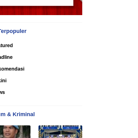
Terpopuler
tured
dline
komendasi
kini
ws
m & Kriminal