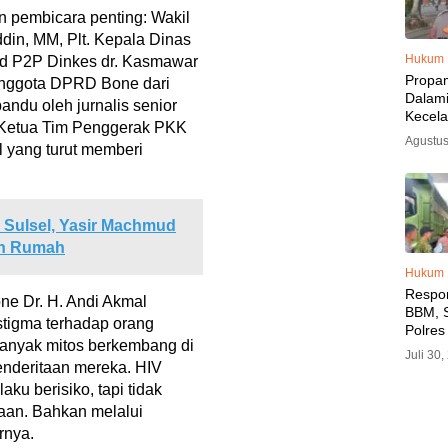
an pembicara penting: Wakil
din, MM, Plt. Kepala Dinas
Hukum
id P2P Dinkes dr. Kasmawar
Propa
 anggota DPRD Bone dari
Dalam
pandu oleh jurnalis senior
Kecel
l Ketua Tim Penggerak PKK
Libat
Agustus
 yang turut memberi
Polisi
Diama
 Sulsel, Yasir Machmud
an Rumah
Hukum
Respo
ne Dr. H. Andi Akmal
BBM, S
tigma terhadap orang
Polres
Banyak mitos berkembang di
SPBU 
Juli 30
LPG, A
nderitaan mereka. HIV
Imbau 
ku berisiko, tapi tidak
SPBU A
aan. Bahkan melalui
BBM T
rnya.