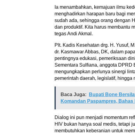
Ia menambahkan, kemajuan ilmu kedok
menghadirkan harapan baru bagi mere
sudah ada, sehingga orang dengan HI
dan produktif. Kita harus membantu 
tegas Andi Akmal.
Plt. Kadis Kesehatan drg. H. Yusuf, 
dr. Kasmawar Abbas, DK, dalam pap
pentingnya edukasi, pemeriksaan din
Sementara Sulfiana, anggota DPRD B
mengungkapkan perlunya sinergi lintas
pemerintah daerah, legislatif, hingga
Baca Juga:
Bupati Bone Bersil
Komandan Paspampres, Bahas K
Dialog ini pun menjadi momentum refl
HIV bukan hanya soal medis, tetapi j
membutuhkan keberanian untuk memb