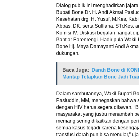
Dialog publik ini menghadirkan jajar
Bupati Bone Dr. H. Andi Akmal Paslud
Kesehatan drg. H. Yusuf, M.Kes, Kab
Abbas, DK, serta Sulfiana, STr.Kes,
Komisi IV. Diskusi berjalan hangat di
Bahtiar Parenrengi. Hadir pula Waki
Bone Hj. Maya Damayanti Andi Akmal
dukungan.
Baca Juga:
Darah Bone di KONI
Mantap Tetapkan Bone Jadi Tu
Dalam sambutannya, Wakil Bupati Bo
Pasluddin, MM, menegaskan bahwa s
dengan HIV harus segera dilawan. “
masyarakat yang justru menambah pe
memang sering dikaitkan dengan perila
semua kasus terjadi karena kesengaj
transfusi darah pun bisa menular,” uja