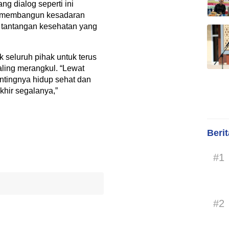
ng dialog seperti ini
i, membangun kesadaran
 tantangan kesehatan yang
k seluruh pihak untuk terus
ling merangkul. “Lewat
pentingnya hidup sehat dan
khir segalanya,”
Beri
#1
#2