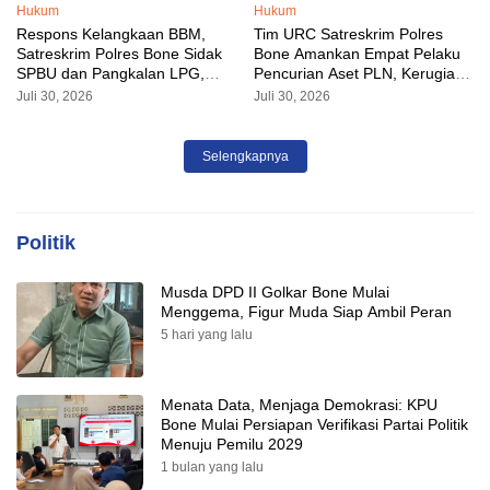
Hukum
Hukum
Respons Kelangkaan BBM,
Tim URC Satreskrim Polres
Satreskrim Polres Bone Sidak
Bone Amankan Empat Pelaku
SPBU dan Pangkalan LPG,
Pencurian Aset PLN, Kerugian
AKP Alvin Aji Imbau Pengelola
Ditaksir Capai Rp 3 Milyar
Juli 30, 2026
Juli 30, 2026
SPBU Agar Distribusi BBM
Tepat Sasaran
Selengkapnya
Politik
Musda DPD II Golkar Bone Mulai
Menggema, Figur Muda Siap Ambil Peran
5 hari yang lalu
Menata Data, Menjaga Demokrasi: KPU
Bone Mulai Persiapan Verifikasi Partai Politik
Menuju Pemilu 2029
1 bulan yang lalu