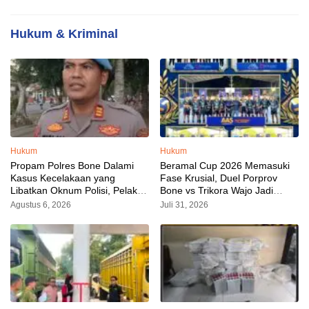
Hukum & Kriminal
Hukum
Hukum
Propam Polres Bone Dalami
Beramal Cup 2026 Memasuki
Kasus Kecelakaan yang
Fase Krusial, Duel Porprov
Libatkan Oknum Polisi, Pelaku
Bone vs Trikora Wajo Jadi
Sudah Diamankan
Sorotan Malam Ini
Agustus 6, 2026
Juli 31, 2026