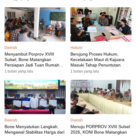
Daerah
Hukum
Menyambut Porprov XVIII
Berujung Proses Hukum,
Sulsel, Bone Matangkan
Kecelakaan Maut di Kajuara
Persiapan Jadi Tuan Rumah
Masuki Tahap Penuntutan
yang Berkesan: Wakil Bupati
1 bulan yang lalu
1 bulan yang lalu
Perkuat Koordinasi, Dispora
Targetkan Venue dan
Akomodasi Rampung
Daerah
Daerah
Bone Menyatukan Langkah,
Menuju PORPROV XVIII Sulsel
Mengawal Stabilitas Harga dari
2026, KONI Bone Matangkan