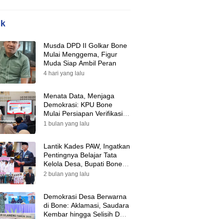
ik
Musda DPD II Golkar Bone
Mulai Menggema, Figur
Muda Siap Ambil Peran
4 hari yang lalu
Menata Data, Menjaga
Demokrasi: KPU Bone
Mulai Persiapan Verifikasi
Partai Politik Menuju Pemilu
1 bulan yang lalu
2029
Lantik Kades PAW, Ingatkan
Pentingnya Belajar Tata
Kelola Desa, Bupati Bone:
Tak Ada Lagi Kubu,
2 bulan yang lalu
Saatnya Bersatu Bangun
Desa
Demokrasi Desa Berwarna
di Bone: Aklamasi, Saudara
Kembar hingga Selisih Dua