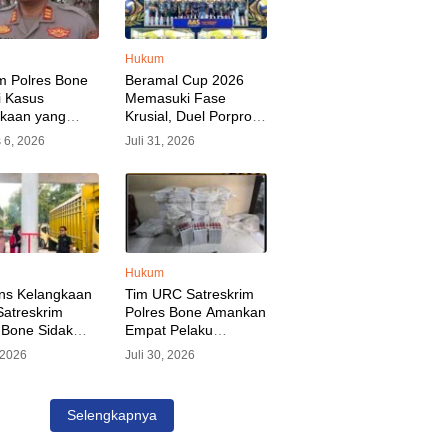
Hukum
m Polres Bone
Beramal Cup 2026
i Kasus
Memasuki Fase
akaan yang
Krusial, Duel Porprov
kan Oknum
Bone vs Trikora Wajo
 6, 2026
Juli 31, 2026
, Pelaku Sudah
Jadi Sorotan Malam
nkan
Ini
Hukum
ns Kelangkaan
Tim URC Satreskrim
atreskrim
Polres Bone Amankan
 Bone Sidak
Empat Pelaku
dan Pangkalan
Pencurian Aset PLN,
, 2026
Juli 30, 2026
KP Alvin Aji
Kerugian Ditaksir
Pengelola
Capai Rp 3 Milyar
gar Distribusi
Selengkapnya
epat Sasaran