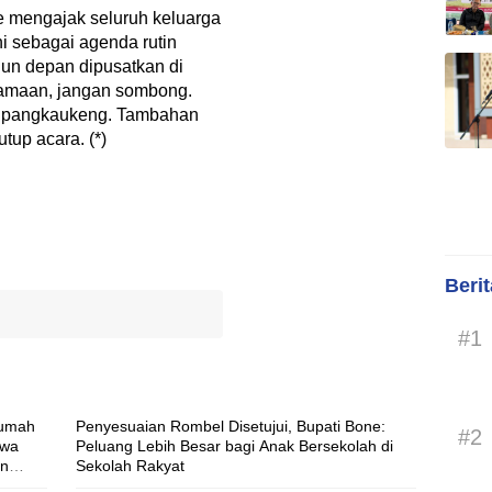
e mengajak seluruh keluarga
i sebagai agenda rutin
ahun depan dipusatkan di
amaan, jangan sombong.
n, pangkaukeng. Tambahan
tup acara. (*)
Beri
#1
Rumah
Penyesuaian Rombel Disetujui, Bupati Bone:
#2
swa
Peluang Lebih Besar bagi Anak Bersekolah di
an
Sekolah Rakyat