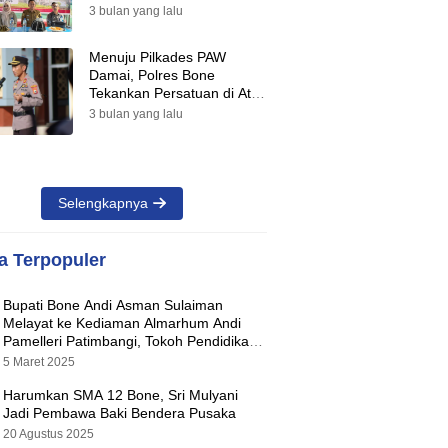
Suara Warnai Pilkades PAW
3 bulan yang lalu
2026
Menuju Pilkades PAW
Damai, Polres Bone
Tekankan Persatuan di Atas
Perbedaan Pilihan
3 bulan yang lalu
Selengkapnya
ta Terpopuler
Bupati Bone Andi Asman Sulaiman
Melayat ke Kediaman Almarhum Andi
Pamelleri Patimbangi, Tokoh Pendidikan
Kabupaten Bone
5 Maret 2025
Harumkan SMA 12 Bone, Sri Mulyani
Jadi Pembawa Baki Bendera Pusaka
20 Agustus 2025