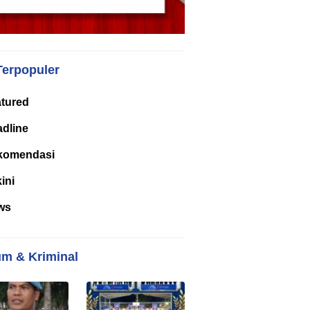
Terpopuler
tured
dline
komendasi
kini
ws
m & Kriminal