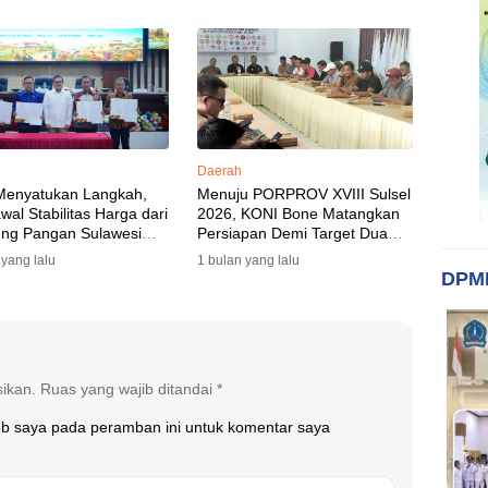
Perkuat Koordinasi, Dispora
Targetkan Venue dan
Akomodasi Rampung
Daerah
Menyatukan Langkah,
Menuju PORPROV XVIII Sulsel
al Stabilitas Harga dari
2026, KONI Bone Matangkan
ng Pangan Sulawesi
Persiapan Demi Target Dua
n
Besar
 yang lalu
1 bulan yang lalu
DPM
sikan.
Ruas yang wajib ditandai
*
eb saya pada peramban ini untuk komentar saya