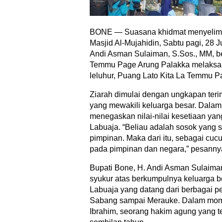
BONE — Suasana khidmat menyelimu
Masjid Al-Mujahidin, Sabtu pagi, 28 J
Andi Asman Sulaiman, S.Sos., MM, b
Temmu Page Arung Palakka melaksa
leluhur, Puang Lato Kita La Temmu P
Ziarah dimulai dengan ungkapan teri
yang mewakili keluarga besar. Dala
menegaskan nilai-nilai kesetiaan yan
Labuaja. “Beliau adalah sosok yang 
pimpinan. Maka dari itu, sebagai cucu
pada pimpinan dan negara,” pesanny
Bupati Bone, H. Andi Asman Sulaim
syukur atas berkumpulnya keluarga 
Labuaja yang datang dari berbagai pe
Sabang sampai Merauke. Dalam momen
Ibrahim, seorang hakim agung yang 