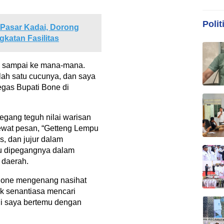
Polit
Pasar Kadai, Dorong
katan Fasilitas
an sampai ke mana-mana.
lah satu cucunya, dan saya
egas Bupati Bone di
gang teguh nilai warisan
lewat pesan, “Getteng Lempu
s, dan jujur dalam
alu dipegangnya dalam
 daerah.
 Bone mengenang nasihat
k senantiasa mencari
ni saya bertemu dengan