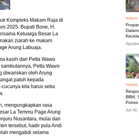
Hukum
ti Kompleks Makam Raja di
Propa
uni 2025. Bupati Bone, H.
Dalam
ersama Keluarga Besar La
Kecel
nakan ziarah ke makam
Libat
Agustus
Polisi
age Arung Labuaja.
Diama
ma kasih dari Petta Wawo
m sambutannya, Petta Wawo
g diwariskan oleh Arung
sangat patuh kepada
Hukum
-cucunya kita harus setia
Respo
a.
BBM, S
Polres
an, mengungkapkan rasa
SPBU 
Juli 30
besar La Temmu Page Arung
LPG, A
njuru Nusantara, mulai dari
Imbau 
SPBU A
 tersebut, hadir pula Andi
BBM T
telah mengabdi selama