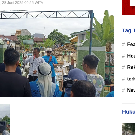
, 28 Juni 2025 09:55 WITA
Tag 
#
Fea
#
Hea
#
Re
#
ter
#
Ne
Huku