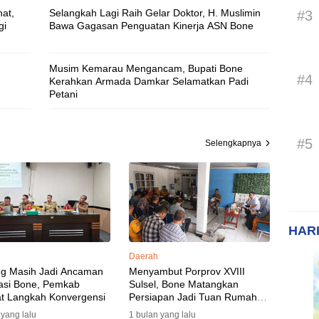
at,
Selangkah Lagi Raih Gelar Doktor, H. Muslimin
#3
gi
Bawa Gagasan Penguatan Kinerja ASN Bone
Musim Kemarau Mengancam, Bupati Bone
#4
Kerahkan Armada Damkar Selamatkan Padi
Petani
#5
Selengkapnya
HARI
Daerah
ng Masih Jadi Ancaman
Menyambut Porprov XVIII
asi Bone, Pemkab
Sulsel, Bone Matangkan
t Langkah Konvergensi
Persiapan Jadi Tuan Rumah
yang Berkesan: Wakil Bupati
 yang lalu
1 bulan yang lalu