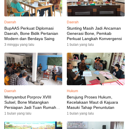
Daerah
Daerah
BupAAS Perkuat Diplomasi
Stunting Masih Jadi Ancaman
Daerah, Bone Bidik Pertanian
Generasi Bone, Pemkab
Modern dan Berdaya Saing
Perkuat Langkah Konvergensi
3 minggu yang lalu
1 bulan yang lalu
Daerah
Hukum
Menyambut Porprov XVIII
Berujung Proses Hukum,
Sulsel, Bone Matangkan
Kecelakaan Maut di Kajuara
Persiapan Jadi Tuan Rumah
Masuki Tahap Penuntutan
yang Berkesan: Wakil Bupati
1 bulan yang lalu
1 bulan yang lalu
Perkuat Koordinasi, Dispora
Targetkan Venue dan
Akomodasi Rampung