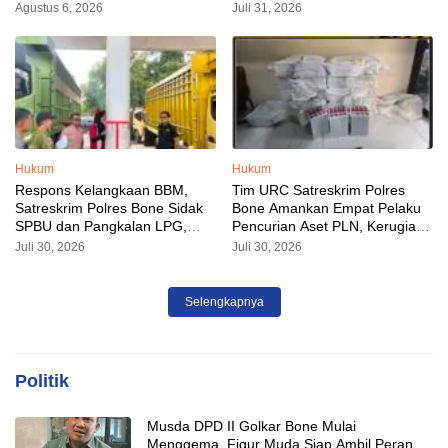
Sudah Diamankan
Sorotan Malam Ini
Agustus 6, 2026
Juli 31, 2026
Hukum
Hukum
Respons Kelangkaan BBM,
Tim URC Satreskrim Polres
Satreskrim Polres Bone Sidak
Bone Amankan Empat Pelaku
SPBU dan Pangkalan LPG,
Pencurian Aset PLN, Kerugian
AKP Alvin Aji Imbau Pengelola
Ditaksir Capai Rp 3 Milyar
Juli 30, 2026
Juli 30, 2026
SPBU Agar Distribusi BBM
Tepat Sasaran
Selengkapnya
Politik
Musda DPD II Golkar Bone Mulai
Menggema, Figur Muda Siap Ambil Peran