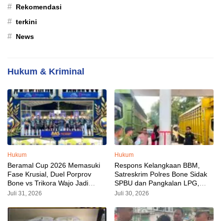
#
Rekomendasi
#
terkini
#
News
Hukum & Kriminal
Hukum
Hukum
Beramal Cup 2026 Memasuki
Respons Kelangkaan BBM,
Fase Krusial, Duel Porprov
Satreskrim Polres Bone Sidak
Bone vs Trikora Wajo Jadi
SPBU dan Pangkalan LPG,
Sorotan Malam Ini
AKP Alvin Aji Imbau Pengelola
Juli 31, 2026
Juli 30, 2026
SPBU Agar Distribusi BBM
Tepat Sasaran