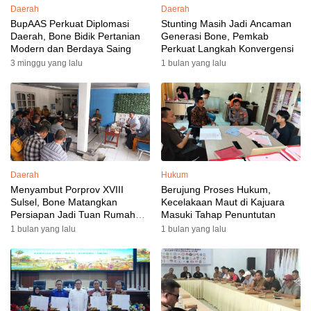
Daerah
Daerah
BupAAS Perkuat Diplomasi
Stunting Masih Jadi Ancaman
Daerah, Bone Bidik Pertanian
Generasi Bone, Pemkab
Modern dan Berdaya Saing
Perkuat Langkah Konvergensi
3 minggu yang lalu
1 bulan yang lalu
Daerah
Hukum
Menyambut Porprov XVIII
Berujung Proses Hukum,
Sulsel, Bone Matangkan
Kecelakaan Maut di Kajuara
Persiapan Jadi Tuan Rumah
Masuki Tahap Penuntutan
yang Berkesan: Wakil Bupati
1 bulan yang lalu
1 bulan yang lalu
Perkuat Koordinasi, Dispora
Targetkan Venue dan
Akomodasi Rampung