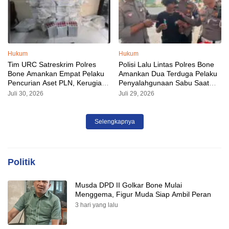
Hukum
Hukum
Tim URC Satreskrim Polres
Polisi Lalu Lintas Polres Bone
Bone Amankan Empat Pelaku
Amankan Dua Terduga Pelaku
Pencurian Aset PLN, Kerugian
Penyalahgunaan Sabu Saat
Ditaksir Capai Rp 3 Milyar
Razia Kendaraan
Juli 30, 2026
Juli 29, 2026
Selengkapnya
Politik
Musda DPD II Golkar Bone Mulai
Menggema, Figur Muda Siap Ambil Peran
3 hari yang lalu