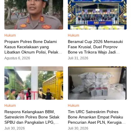
Hukum
Hukum
Propam Polres Bone Dalami
Beramal Cup 2026 Memasuki
Kasus Kecelakaan yang
Fase Krusial, Duel Porprov
Libatkan Oknum Polisi, Pelaku
Bone vs Trikora Wajo Jadi
Sudah Diamankan
Sorotan Malam Ini
Agustus 6, 2026
Juli 31, 2026
Hukum
Hukum
Respons Kelangkaan BBM,
Tim URC Satreskrim Polres
Satreskrim Polres Bone Sidak
Bone Amankan Empat Pelaku
SPBU dan Pangkalan LPG,
Pencurian Aset PLN, Kerugian
AKP Alvin Aji Imbau Pengelola
Ditaksir Capai Rp 3 Milyar
Juli 30, 2026
Juli 30, 2026