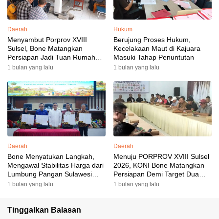
Daerah
Hukum
Menyambut Porprov XVIII
Berujung Proses Hukum,
Sulsel, Bone Matangkan
Kecelakaan Maut di Kajuara
Persiapan Jadi Tuan Rumah
Masuki Tahap Penuntutan
yang Berkesan: Wakil Bupati
1 bulan yang lalu
1 bulan yang lalu
Perkuat Koordinasi, Dispora
Targetkan Venue dan
Akomodasi Rampung
Daerah
Daerah
Bone Menyatukan Langkah,
Menuju PORPROV XVIII Sulsel
Mengawal Stabilitas Harga dari
2026, KONI Bone Matangkan
Lumbung Pangan Sulawesi
Persiapan Demi Target Dua
Selatan
Besar
1 bulan yang lalu
1 bulan yang lalu
Tinggalkan Balasan