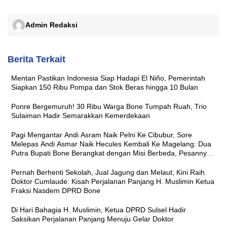
Admin Redaksi
Berita Terkait
Mentan Pastikan Indonesia Siap Hadapi El Niño, Pemerintah
Siapkan 150 Ribu Pompa dan Stok Beras hingga 10 Bulan
Ponre Bergemuruh! 30 Ribu Warga Bone Tumpah Ruah, Trio
Sulaiman Hadir Semarakkan Kemerdekaan
Pagi Mengantar Andi Asram Naik Pelni Ke Cibubur, Sore
Melepas Andi Asmar Naik Hecules Kembali Ke Magelang: Dua
Putra Bupati Bone Berangkat dengan Misi Berbeda, Pesannya
Sama ‘Jaga Nama Baik Daerah’
Pernah Berhenti Sekolah, Jual Jagung dan Melaut, Kini Raih
Doktor Cumlaude: Kisah Perjalanan Panjang H. Muslimin Ketua
Fraksi Nasdem DPRD Bone
Di Hari Bahagia H. Muslimin, Ketua DPRD Sulsel Hadir
Saksikan Perjalanan Panjang Menuju Gelar Doktor