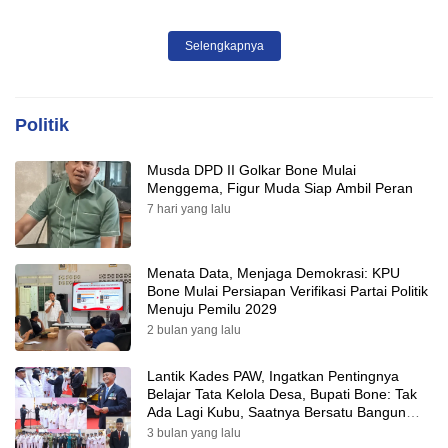
SPBU Agar Distribusi BBM
Tepat Sasaran
Selengkapnya
Politik
Musda DPD II Golkar Bone Mulai
Menggema, Figur Muda Siap Ambil Peran
7 hari yang lalu
Menata Data, Menjaga Demokrasi: KPU
Bone Mulai Persiapan Verifikasi Partai Politik
Menuju Pemilu 2029
2 bulan yang lalu
Lantik Kades PAW, Ingatkan Pentingnya
Belajar Tata Kelola Desa, Bupati Bone: Tak
Ada Lagi Kubu, Saatnya Bersatu Bangun
Desa
3 bulan yang lalu