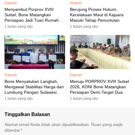
Daerah
Hukum
Menyambut Porprov XVIII
Berujung Proses Hukum,
Sulsel, Bone Matangkan
Kecelakaan Maut di Kajuara
Persiapan Jadi Tuan Rumah
Masuki Tahap Penuntutan
yang Berkesan: Wakil Bupati
1 bulan yang lalu
1 bulan yang lalu
Perkuat Koordinasi, Dispora
Targetkan Venue dan
Akomodasi Rampung
Daerah
Daerah
Bone Menyatukan Langkah,
Menuju PORPROV XVIII Sulsel
Mengawal Stabilitas Harga dari
2026, KONI Bone Matangkan
Lumbung Pangan Sulawesi
Persiapan Demi Target Dua
Selatan
Besar
1 bulan yang lalu
1 bulan yang lalu
Tinggalkan Balasan
Alamat email Anda tidak akan dipublikasikan.
Ruas yang wajib
ditandai
*