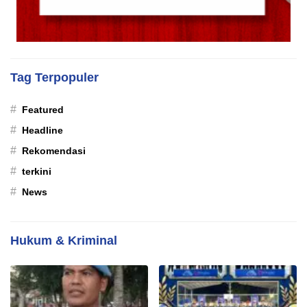
Tag Terpopuler
#
Featured
#
Headline
#
Rekomendasi
#
terkini
#
News
Hukum & Kriminal