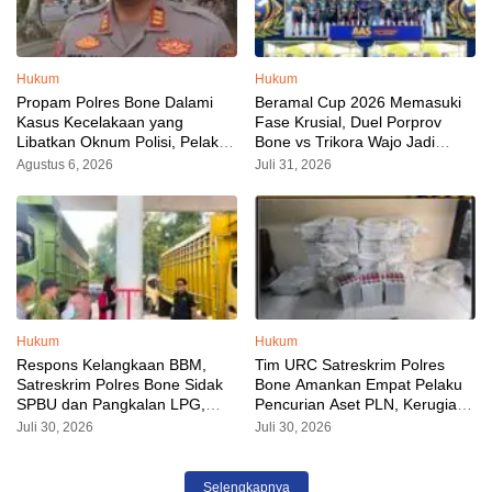
Hukum
Hukum
Propam Polres Bone Dalami
Beramal Cup 2026 Memasuki
Kasus Kecelakaan yang
Fase Krusial, Duel Porprov
Libatkan Oknum Polisi, Pelaku
Bone vs Trikora Wajo Jadi
Sudah Diamankan
Sorotan Malam Ini
Agustus 6, 2026
Juli 31, 2026
Hukum
Hukum
Respons Kelangkaan BBM,
Tim URC Satreskrim Polres
Satreskrim Polres Bone Sidak
Bone Amankan Empat Pelaku
SPBU dan Pangkalan LPG,
Pencurian Aset PLN, Kerugian
AKP Alvin Aji Imbau Pengelola
Ditaksir Capai Rp 3 Milyar
Juli 30, 2026
Juli 30, 2026
SPBU Agar Distribusi BBM
Tepat Sasaran
Selengkapnya