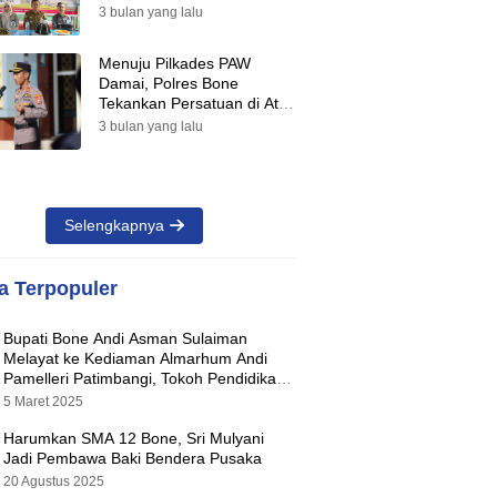
Suara Warnai Pilkades PAW
3 bulan yang lalu
2026
Menuju Pilkades PAW
Damai, Polres Bone
Tekankan Persatuan di Atas
Perbedaan Pilihan
3 bulan yang lalu
Selengkapnya
ta Terpopuler
Bupati Bone Andi Asman Sulaiman
Melayat ke Kediaman Almarhum Andi
Pamelleri Patimbangi, Tokoh Pendidikan
Kabupaten Bone
5 Maret 2025
Harumkan SMA 12 Bone, Sri Mulyani
Jadi Pembawa Baki Bendera Pusaka
20 Agustus 2025