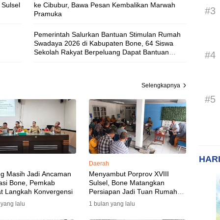
Sulsel
ke Cibubur, Bawa Pesan Kembalikan Marwah
#3
Pramuka
Pemerintah Salurkan Bantuan Stimulan Rumah
Swadaya 2026 di Kabupaten Bone, 64 Siswa
Sekolah Rakyat Berpeluang Dapat Bantuan
#4
Rumah Layak Huni
Selengkapnya
#5
HARI
Daerah
ng Masih Jadi Ancaman
Menyambut Porprov XVIII
asi Bone, Pemkab
Sulsel, Bone Matangkan
t Langkah Konvergensi
Persiapan Jadi Tuan Rumah
yang Berkesan: Wakil Bupati
 yang lalu
1 bulan yang lalu
Perkuat Koordinasi, Dispora
Targetkan Venue dan