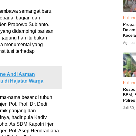
 membawa semangat baru,
bagai bagian dari
Hukum
Propa
den Prabowo Subianto.
Dalam
 yang didampingi barisan
Kecel
 jagung hari itu bukan
Libat
Agustus
iwa monumental yang
Polisi
stitusi terhadap
Diama
one Andi Asman
u di Hajatan Warga
Hukum
Respo
BBM, S
ma-nama besar di tubuh
Polres
jen Pol. Prof. Dr. Dedi
SPBU 
Juli 30
emik panjang dan
LPG, A
Imbau 
inya, hadir pula Kadiv
SPBU A
oho, As SDM Kapolri Irjen
BBM T
Irjen Pol. Asep Hendradiana.