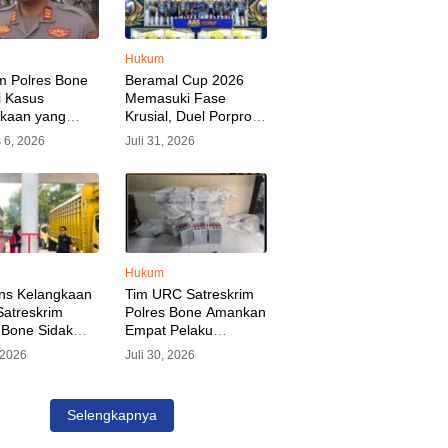
Hukum
m Polres Bone
Beramal Cup 2026
i Kasus
Memasuki Fase
akaan yang
Krusial, Duel Porprov
kan Oknum
Bone vs Trikora Wajo
 6, 2026
Juli 31, 2026
, Pelaku Sudah
Jadi Sorotan Malam
nkan
Ini
Hukum
ns Kelangkaan
Tim URC Satreskrim
atreskrim
Polres Bone Amankan
 Bone Sidak
Empat Pelaku
dan Pangkalan
Pencurian Aset PLN,
, 2026
Juli 30, 2026
KP Alvin Aji
Kerugian Ditaksir
Pengelola
Capai Rp 3 Milyar
gar Distribusi
Selengkapnya
epat Sasaran