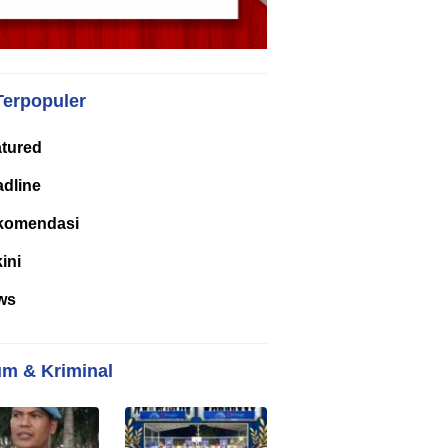
Terpopuler
tured
dline
komendasi
kini
ws
m & Kriminal