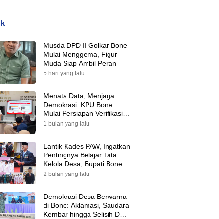
ik
Musda DPD II Golkar Bone
Mulai Menggema, Figur
Muda Siap Ambil Peran
5 hari yang lalu
Menata Data, Menjaga
Demokrasi: KPU Bone
Mulai Persiapan Verifikasi
Partai Politik Menuju Pemilu
1 bulan yang lalu
2029
Lantik Kades PAW, Ingatkan
Pentingnya Belajar Tata
Kelola Desa, Bupati Bone:
Tak Ada Lagi Kubu,
2 bulan yang lalu
Saatnya Bersatu Bangun
Desa
Demokrasi Desa Berwarna
di Bone: Aklamasi, Saudara
Kembar hingga Selisih Dua