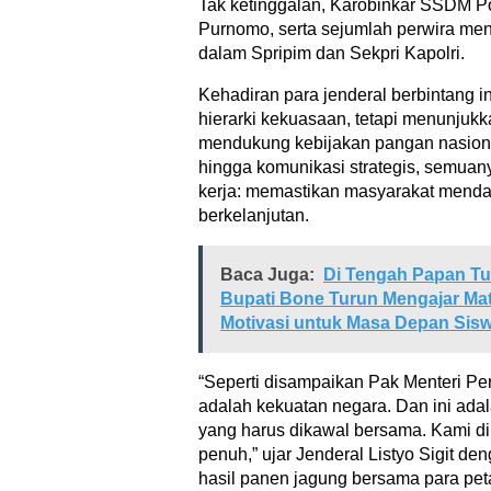
Tak ketinggalan, Karobinkar SSDM Po
Purnomo, serta sejumlah perwira me
dalam Spripim dan Sekpri Kapolri.
Kehadiran para jenderal berbintang i
hierarki kekuasaan, tetapi menunjukk
mendukung kebijakan pangan nasional.
hingga komunikasi strategis, semuan
kerja: memastikan masyarakat mend
berkelanjutan.
Baca Juga:
Di Tengah Papan Tu
Bupati Bone Turun Mengajar Ma
Motivasi untuk Masa Depan Sis
“Seperti disampaikan Pak Menteri Pe
adalah kekuatan negara. Dan ini adal
yang harus dikawal bersama. Kami di
penuh,” ujar Jenderal Listyo Sigit d
hasil panen jagung bersama para peta