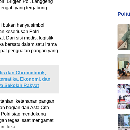
lri Brigjen Pol. Langgeng
nengah yang tergabung
Polit
ni bukan hanya simbol
an keseriusan Polri
 Dari sisi medis, logistik,
ya bersatu dalam satu irama
apat penguatan pangan yang
lis dan Chromebook,
tematika, Ekonomi, dan
wa Sekolah Rakyat
rtanian, ketahanan pangan
ah bagian dari Asta Cita
 Polri siap mendukung
engan tegas, saat mengamati
ni lokal.