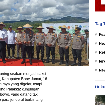
Tag 
#
Fea
#
Hea
#
Re
#
ter
#
Ne
ing seakan menjadi saksi
e, Kabupaten Bone Jumat, 16
 raya yang digelar, tetapi
Huku
ung Palakka: kunjungan
rabowo, yang datang tak
e para jenderal berbintang