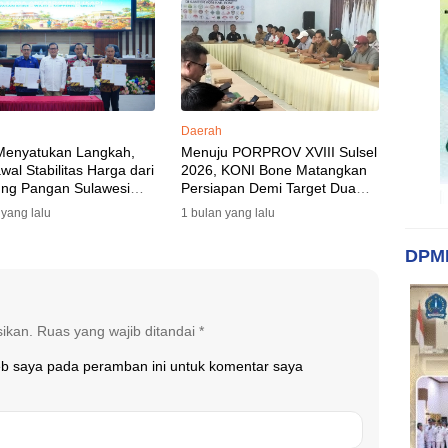
Akomodasi Rampung
Daerah
Menyatukan Langkah,
Menuju PORPROV XVIII Sulsel
al Stabilitas Harga dari
2026, KONI Bone Matangkan
ng Pangan Sulawesi
Persiapan Demi Target Dua
n
Besar
 yang lalu
1 bulan yang lalu
DPM
sikan.
Ruas yang wajib ditandai
*
eb saya pada peramban ini untuk komentar saya