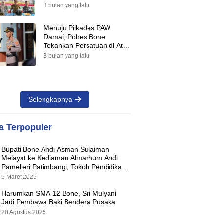
Suara Warnai Pilkades PAW
3 bulan yang lalu
2026
Menuju Pilkades PAW
Damai, Polres Bone
Tekankan Persatuan di Atas
Perbedaan Pilihan
3 bulan yang lalu
Selengkapnya
ta Terpopuler
Bupati Bone Andi Asman Sulaiman
Melayat ke Kediaman Almarhum Andi
Pamelleri Patimbangi, Tokoh Pendidikan
Kabupaten Bone
5 Maret 2025
Harumkan SMA 12 Bone, Sri Mulyani
Jadi Pembawa Baki Bendera Pusaka
20 Agustus 2025