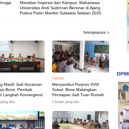
ahraga
Menebar Inspirasi dari Kampus: Mahasiswa
Universitas Andi Sudirman Bersinar di Ajang
Putera Puteri Maritim Sulawesi Selatan 2026
Selengkapnya
DPM
Daerah
ng Masih Jadi Ancaman
Menyambut Porprov XVIII
asi Bone, Pemkab
Sulsel, Bone Matangkan
t Langkah Konvergensi
Persiapan Jadi Tuan Rumah
yang Berkesan: Wakil Bupati
 yang lalu
1 bulan yang lalu
Perkuat Koordinasi, Dispora
Targetkan Venue dan
Akomodasi Rampung