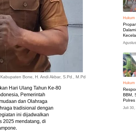
Hukum
Propa
Dalam
Kecel
Libat
Agustus
Polisi
Diama
abupaten Bone, H. Andi Akbar, S.Pd., M.Pd
Hukum
an Hari Ulang Tahun Ke-80
Respo
donesia, Pemerintah
BBM, S
Polres
emudaan dan Olahraga
SPBU 
raga tradisional dengan
Juli 30
LPG, A
iatan ini dijadwalkan
Imbau 
s 2025 mendatang, di
SPBU A
BBM T
tampone.