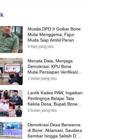
ik
Musda DPD II Golkar Bone
Mulai Menggema, Figur
Muda Siap Ambil Peran
4 hari yang lalu
Menata Data, Menjaga
Demokrasi: KPU Bone
Mulai Persiapan Verifikasi
Partai Politik Menuju Pemilu
1 bulan yang lalu
2029
Lantik Kades PAW, Ingatkan
Pentingnya Belajar Tata
Kelola Desa, Bupati Bone:
Tak Ada Lagi Kubu,
2 bulan yang lalu
Saatnya Bersatu Bangun
Desa
Demokrasi Desa Berwarna
di Bone: Aklamasi, Saudara
Kembar hingga Selisih Dua