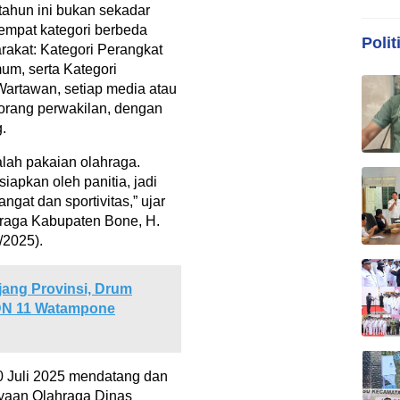
tahun ini bukan sekadar
empat kategori berbeda
Polit
akat: Kategori Perangkat
um, serta Kategori
artawan, setiap media atau
orang perwakilan, dengan
.
lah pakaian olahraga.
apkan oleh panitia, jadi
at dan sportivitas,” ujar
raga Kabupaten Bone, H.
/2025).
jang Provinsi, Drum
DN 11 Watampone
0 Juli 2025 mendatang dan
yaan Olahraga Dinas