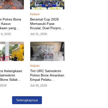
Hukum
m Polres Bone
Beramal Cup 2026
i Kasus
Memasuki Fase
akaan yang
Krusial, Duel Porprov
kan Oknum
Bone vs Trikora Wajo
 6, 2026
Juli 31, 2026
, Pelaku Sudah
Jadi Sorotan Malam
nkan
Ini
Hukum
ns Kelangkaan
Tim URC Satreskrim
atreskrim
Polres Bone Amankan
 Bone Sidak
Empat Pelaku
dan Pangkalan
Pencurian Aset PLN,
, 2026
Juli 30, 2026
KP Alvin Aji
Kerugian Ditaksir
Pengelola
Capai Rp 3 Milyar
gar Distribusi
Selengkapnya
epat Sasaran