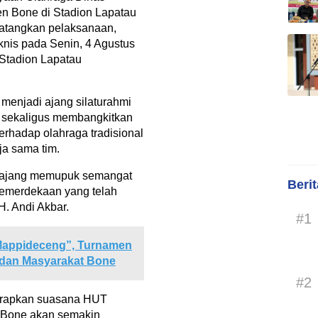
 Bone di Stadion Lapatau
atangkan pelaksanaan,
knis pada Senin, 4 Agustus
 Stadion Lapatau
menjadi ajang silaturahmi
a, sekaligus membangkitkan
erhadap olahraga tradisional
ja sama tim.
ga ajang memupuk semangat
Beri
kemerdekaan yang telah
H. Andi Akbar.
#1
Mappideceng”, Turnamen
dan Masyarakat Bone
#2
arapkan suasana HUT
 Bone akan semakin