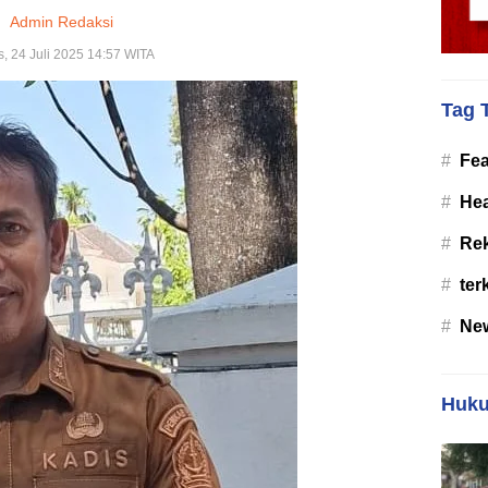
Admin Redaksi
, 24 Juli 2025 14:57 WITA
Tag 
#
Fea
#
Hea
#
Re
#
ter
#
Ne
Huku