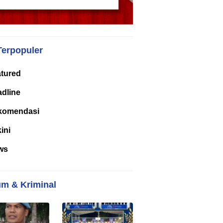
Terpopuler
tured
dline
komendasi
kini
ws
m & Kriminal