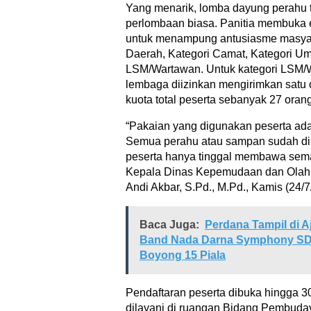
Yang menarik, lomba dayung perahu 
perlombaan biasa. Panitia membuka 
untuk menampung antusiasme masyar
Daerah, Kategori Camat, Kategori Um
LSM/Wartawan. Untuk kategori LSM/W
lembaga diizinkan mengirimkan satu 
kuota total peserta sebanyak 27 orang
“Pakaian yang digunakan peserta ada
Semua perahu atau sampan sudah disi
peserta hanya tinggal membawa semang
Kepala Dinas Kepemudaan dan Olah
Andi Akbar, S.Pd., M.Pd., Kamis (24/7
Baca Juga:
Perdana Tampil di A
Band Nada Darna Symphony S
Boyong 15 Piala
Pendaftaran peserta dibuka hingga 3
dilayani di ruangan Bidang Pembuda