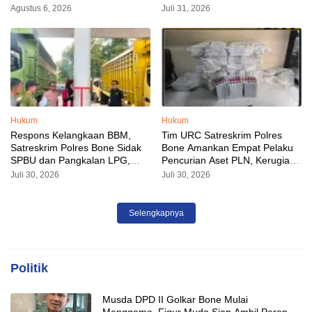
Sudah Diamankan
Sorotan Malam Ini
Agustus 6, 2026
Juli 31, 2026
Hukum
Hukum
Respons Kelangkaan BBM,
Tim URC Satreskrim Polres
Satreskrim Polres Bone Sidak
Bone Amankan Empat Pelaku
SPBU dan Pangkalan LPG,
Pencurian Aset PLN, Kerugian
AKP Alvin Aji Imbau Pengelola
Ditaksir Capai Rp 3 Milyar
Juli 30, 2026
Juli 30, 2026
SPBU Agar Distribusi BBM
Tepat Sasaran
Selengkapnya
Politik
Musda DPD II Golkar Bone Mulai