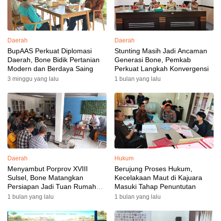
Daerah
Daerah
BupAAS Perkuat Diplomasi
Stunting Masih Jadi Ancaman
Daerah, Bone Bidik Pertanian
Generasi Bone, Pemkab
Modern dan Berdaya Saing
Perkuat Langkah Konvergensi
3 minggu yang lalu
1 bulan yang lalu
Daerah
Hukum
Menyambut Porprov XVIII
Berujung Proses Hukum,
Sulsel, Bone Matangkan
Kecelakaan Maut di Kajuara
Persiapan Jadi Tuan Rumah
Masuki Tahap Penuntutan
yang Berkesan: Wakil Bupati
1 bulan yang lalu
1 bulan yang lalu
Perkuat Koordinasi, Dispora
Targetkan Venue dan