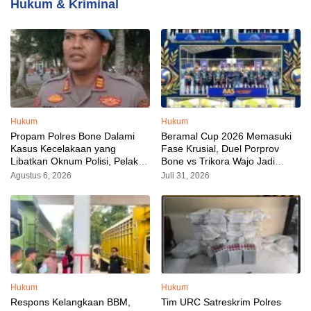
Hukum & Kriminal
Hukum
Hukum
Propam Polres Bone Dalami
Beramal Cup 2026 Memasuki
Kasus Kecelakaan yang
Fase Krusial, Duel Porprov
Libatkan Oknum Polisi, Pelaku
Bone vs Trikora Wajo Jadi
Sudah Diamankan
Sorotan Malam Ini
Agustus 6, 2026
Juli 31, 2026
Hukum
Hukum
Respons Kelangkaan BBM,
Tim URC Satreskrim Polres