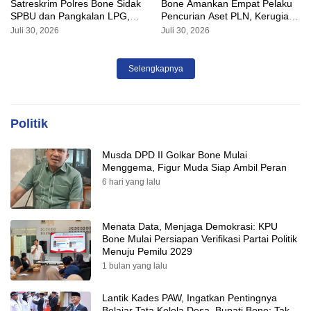
Satreskrim Polres Bone Sidak
Bone Amankan Empat Pelaku
SPBU dan Pangkalan LPG,
Pencurian Aset PLN, Kerugian
AKP Alvin Aji Imbau Pengelola
Ditaksir Capai Rp 3 Milyar
Juli 30, 2026
Juli 30, 2026
SPBU Agar Distribusi BBM
Tepat Sasaran
Selengkapnya
Politik
Musda DPD II Golkar Bone Mulai
Menggema, Figur Muda Siap Ambil Peran
6 hari yang lalu
Menata Data, Menjaga Demokrasi: KPU
Bone Mulai Persiapan Verifikasi Partai Politik
Menuju Pemilu 2029
1 bulan yang lalu
Lantik Kades PAW, Ingatkan Pentingnya
Belajar Tata Kelola Desa, Bupati Bone: Tak