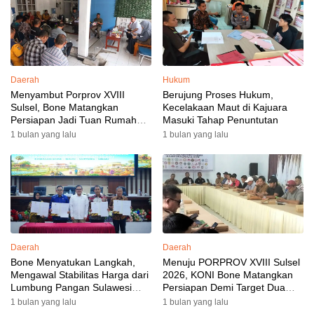
Daerah
Hukum
Menyambut Porprov XVIII
Berujung Proses Hukum,
Sulsel, Bone Matangkan
Kecelakaan Maut di Kajuara
Persiapan Jadi Tuan Rumah
Masuki Tahap Penuntutan
yang Berkesan: Wakil Bupati
1 bulan yang lalu
1 bulan yang lalu
Perkuat Koordinasi, Dispora
Targetkan Venue dan
Akomodasi Rampung
Daerah
Daerah
Bone Menyatukan Langkah,
Menuju PORPROV XVIII Sulsel
Mengawal Stabilitas Harga dari
2026, KONI Bone Matangkan
Lumbung Pangan Sulawesi
Persiapan Demi Target Dua
Selatan
Besar
1 bulan yang lalu
1 bulan yang lalu