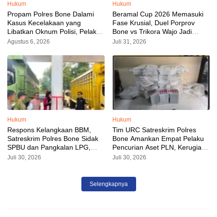
Hukum
Hukum
Propam Polres Bone Dalami
Beramal Cup 2026 Memasuki
Kasus Kecelakaan yang
Fase Krusial, Duel Porprov
Libatkan Oknum Polisi, Pelaku
Bone vs Trikora Wajo Jadi
Sudah Diamankan
Sorotan Malam Ini
Agustus 6, 2026
Juli 31, 2026
Hukum
Hukum
Respons Kelangkaan BBM,
Tim URC Satreskrim Polres
Satreskrim Polres Bone Sidak
Bone Amankan Empat Pelaku
SPBU dan Pangkalan LPG,
Pencurian Aset PLN, Kerugian
AKP Alvin Aji Imbau Pengelola
Ditaksir Capai Rp 3 Milyar
Juli 30, 2026
Juli 30, 2026
SPBU Agar Distribusi BBM
Tepat Sasaran
Selengkapnya