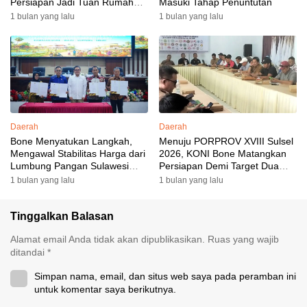
Persiapan Jadi Tuan Rumah
Masuki Tahap Penuntutan
yang Berkesan: Wakil Bupati
1 bulan yang lalu
1 bulan yang lalu
Perkuat Koordinasi, Dispora
Targetkan Venue dan
Akomodasi Rampung
Daerah
Daerah
Bone Menyatukan Langkah,
Menuju PORPROV XVIII Sulsel
Mengawal Stabilitas Harga dari
2026, KONI Bone Matangkan
Lumbung Pangan Sulawesi
Persiapan Demi Target Dua
Selatan
Besar
1 bulan yang lalu
1 bulan yang lalu
Tinggalkan Balasan
Alamat email Anda tidak akan dipublikasikan.
Ruas yang wajib
ditandai
*
Simpan nama, email, dan situs web saya pada peramban ini
untuk komentar saya berikutnya.