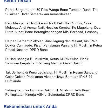
Berita Terkait
Ponre Bergemuruh! 30 Ribu Warga Bone Tumpah Ruah, Trio
Sulaiman Hadir Semarakkan Kemerdekaan
Pagi Mengantar Andi Asram Naik Pelni Ke Cibubur, Sore
Melepas Andi Asmar Naik Hecules Kembali Ke Magelang: Dua
Putra Bupati Bone Berangkat dengan Misi Berbeda, Pesannya
Sama ‘Jaga Nama Baik Daerah’
Pernah Berhenti Sekolah, Jual Jagung dan Melaut, Kini Raih
Doktor Cumlaude: Kisah Perjalanan Panjang H. Muslimin Ketua
Fraksi Nasdem DPRD Bone
Di Hari Bahagia H. Muslimin, Ketua DPRD Sulsel Hadir
Saksikan Perjalanan Panjang Menuju Gelar Doktor
Tak Berhenti di Kursi Legislator, H. Muslimin Resmi Sandang
Gelar Doktor, Perjalanan Akademiknya Berbuah IPK 3,99
Cumlaude
Sidang Terbuka Promosi Doktor, H. Muslimin Teliti Kunci
Peningkatan Kinerja ASN di Sekretariat DPRD Bone
Rekomendasi untuk Anda