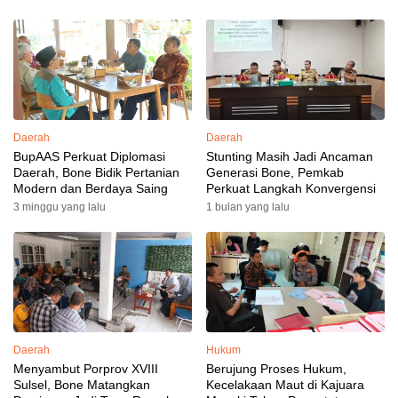
Daerah
Daerah
BupAAS Perkuat Diplomasi
Stunting Masih Jadi Ancaman
Daerah, Bone Bidik Pertanian
Generasi Bone, Pemkab
Modern dan Berdaya Saing
Perkuat Langkah Konvergensi
3 minggu yang lalu
1 bulan yang lalu
Daerah
Hukum
Menyambut Porprov XVIII
Berujung Proses Hukum,
Sulsel, Bone Matangkan
Kecelakaan Maut di Kajuara