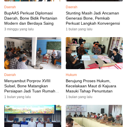
Daerah
Daerah
BupAAS Perkuat Diplomasi
Stunting Masih Jadi Ancaman
Daerah, Bone Bidik Pertanian
Generasi Bone, Pemkab
Modern dan Berdaya Saing
Perkuat Langkah Konvergensi
3 minggu yang lalu
1 bulan yang lalu
Daerah
Hukum
Menyambut Porprov XVIII
Berujung Proses Hukum,
Sulsel, Bone Matangkan
Kecelakaan Maut di Kajuara
Persiapan Jadi Tuan Rumah
Masuki Tahap Penuntutan
yang Berkesan: Wakil Bupati
1 bulan yang lalu
1 bulan yang lalu
Perkuat Koordinasi, Dispora
Targetkan Venue dan
Akomodasi Rampung