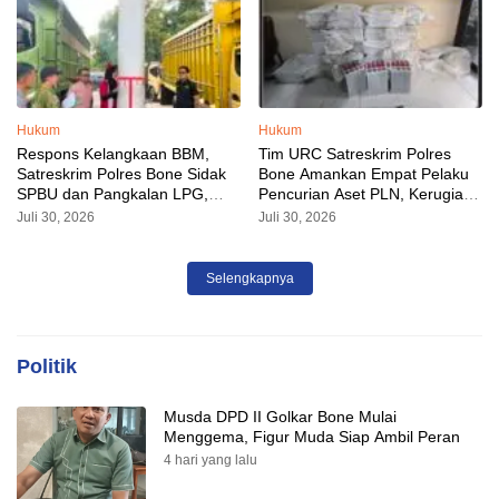
Hukum
Hukum
Respons Kelangkaan BBM,
Tim URC Satreskrim Polres
Satreskrim Polres Bone Sidak
Bone Amankan Empat Pelaku
SPBU dan Pangkalan LPG,
Pencurian Aset PLN, Kerugian
AKP Alvin Aji Imbau Pengelola
Ditaksir Capai Rp 3 Milyar
Juli 30, 2026
Juli 30, 2026
SPBU Agar Distribusi BBM
Tepat Sasaran
Selengkapnya
Politik
Musda DPD II Golkar Bone Mulai
Menggema, Figur Muda Siap Ambil Peran
4 hari yang lalu