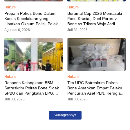
Hukum
Hukum
Propam Polres Bone Dalami
Beramal Cup 2026 Memasuki
Kasus Kecelakaan yang
Fase Krusial, Duel Porprov
Libatkan Oknum Polisi, Pelaku
Bone vs Trikora Wajo Jadi
Sudah Diamankan
Sorotan Malam Ini
Agustus 6, 2026
Juli 31, 2026
Hukum
Hukum
Respons Kelangkaan BBM,
Tim URC Satreskrim Polres
Satreskrim Polres Bone Sidak
Bone Amankan Empat Pelaku
SPBU dan Pangkalan LPG,
Pencurian Aset PLN, Kerugian
AKP Alvin Aji Imbau Pengelola
Ditaksir Capai Rp 3 Milyar
Juli 30, 2026
Juli 30, 2026
SPBU Agar Distribusi BBM
Tepat Sasaran
Selengkapnya