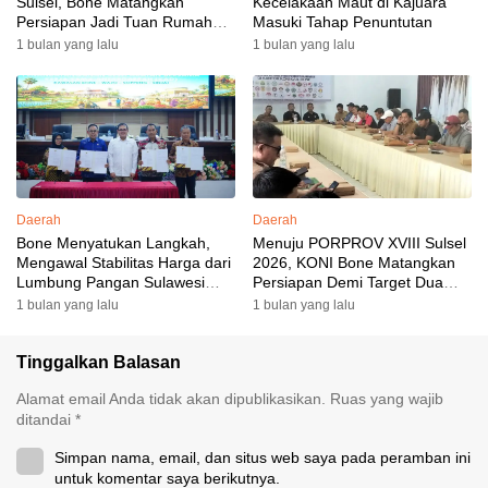
Sulsel, Bone Matangkan
Kecelakaan Maut di Kajuara
Persiapan Jadi Tuan Rumah
Masuki Tahap Penuntutan
yang Berkesan: Wakil Bupati
1 bulan yang lalu
1 bulan yang lalu
Perkuat Koordinasi, Dispora
Targetkan Venue dan
Akomodasi Rampung
Daerah
Daerah
Bone Menyatukan Langkah,
Menuju PORPROV XVIII Sulsel
Mengawal Stabilitas Harga dari
2026, KONI Bone Matangkan
Lumbung Pangan Sulawesi
Persiapan Demi Target Dua
Selatan
Besar
1 bulan yang lalu
1 bulan yang lalu
Tinggalkan Balasan
Alamat email Anda tidak akan dipublikasikan.
Ruas yang wajib
ditandai
*
Simpan nama, email, dan situs web saya pada peramban ini
untuk komentar saya berikutnya.