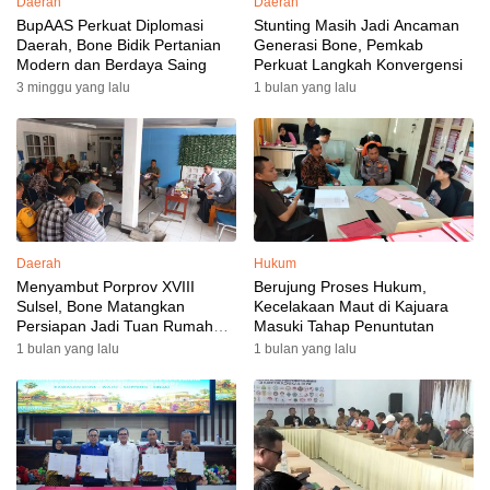
Daerah
Daerah
BupAAS Perkuat Diplomasi
Stunting Masih Jadi Ancaman
Daerah, Bone Bidik Pertanian
Generasi Bone, Pemkab
Modern dan Berdaya Saing
Perkuat Langkah Konvergensi
3 minggu yang lalu
1 bulan yang lalu
Daerah
Hukum
Menyambut Porprov XVIII
Berujung Proses Hukum,
Sulsel, Bone Matangkan
Kecelakaan Maut di Kajuara
Persiapan Jadi Tuan Rumah
Masuki Tahap Penuntutan
yang Berkesan: Wakil Bupati
1 bulan yang lalu
1 bulan yang lalu
Perkuat Koordinasi, Dispora
Targetkan Venue dan
Akomodasi Rampung