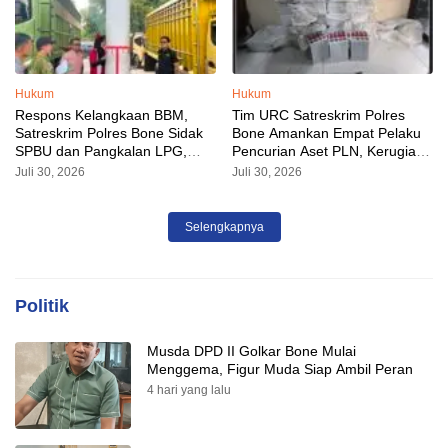
Hukum
Hukum
Respons Kelangkaan BBM,
Tim URC Satreskrim Polres
Satreskrim Polres Bone Sidak
Bone Amankan Empat Pelaku
SPBU dan Pangkalan LPG,
Pencurian Aset PLN, Kerugian
AKP Alvin Aji Imbau Pengelola
Ditaksir Capai Rp 3 Milyar
Juli 30, 2026
Juli 30, 2026
SPBU Agar Distribusi BBM
Tepat Sasaran
Selengkapnya
Politik
Musda DPD II Golkar Bone Mulai
Menggema, Figur Muda Siap Ambil Peran
4 hari yang lalu