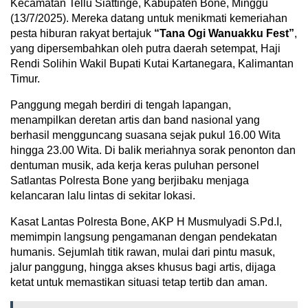
Kecamatan Tellu Siattinge, Kabupaten Bone, Minggu
(13/7/2025). Mereka datang untuk menikmati kemeriahan
pesta hiburan rakyat bertajuk
“Tana Ogi Wanuakku Fest”
,
yang dipersembahkan oleh putra daerah setempat, Haji
Rendi Solihin Wakil Bupati Kutai Kartanegara, Kalimantan
Timur.
Panggung megah berdiri di tengah lapangan,
menampilkan deretan artis dan band nasional yang
berhasil mengguncang suasana sejak pukul 16.00 Wita
hingga 23.00 Wita. Di balik meriahnya sorak penonton dan
dentuman musik, ada kerja keras puluhan personel
Satlantas Polresta Bone yang berjibaku menjaga
kelancaran lalu lintas di sekitar lokasi.
Kasat Lantas Polresta Bone, AKP H Musmulyadi S.Pd.I,
memimpin langsung pengamanan dengan pendekatan
humanis. Sejumlah titik rawan, mulai dari pintu masuk,
jalur panggung, hingga akses khusus bagi artis, dijaga
ketat untuk memastikan situasi tetap tertib dan aman.