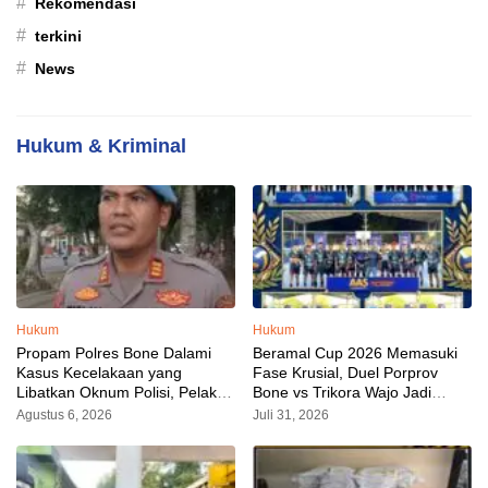
#
Rekomendasi
#
terkini
#
News
Hukum & Kriminal
Hukum
Hukum
Propam Polres Bone Dalami
Beramal Cup 2026 Memasuki
Kasus Kecelakaan yang
Fase Krusial, Duel Porprov
Libatkan Oknum Polisi, Pelaku
Bone vs Trikora Wajo Jadi
Sudah Diamankan
Sorotan Malam Ini
Agustus 6, 2026
Juli 31, 2026