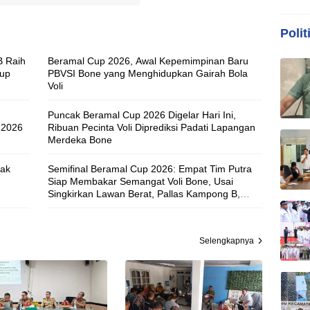
Polit
B Raih
Beramal Cup 2026, Awal Kepemimpinan Baru
Cup
PBVSI Bone yang Menghidupkan Gairah Bola
Voli
Puncak Beramal Cup 2026 Digelar Hari Ini,
 2026
Ribuan Pecinta Voli Diprediksi Padati Lapangan
Merdeka Bone
rak
Semifinal Beramal Cup 2026: Empat Tim Putra
-
Siap Membakar Semangat Voli Bone, Usai
Singkirkan Lawan Berat, Pallas Kampong B,
Mare, JVC Wajo, dan Kajuara Prime Bertarung di
Semifinal
Selengkapnya