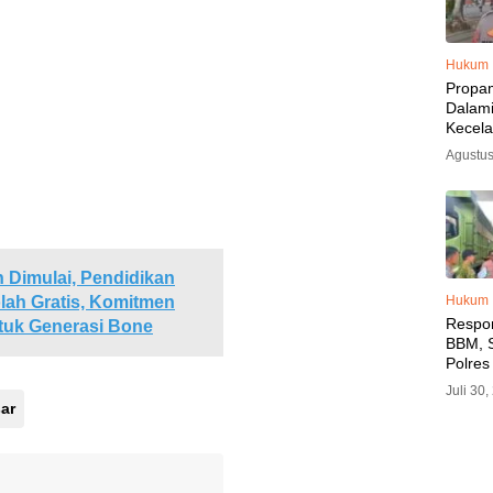
Hukum
Propa
Dalam
Kecel
Libat
Agustus
Polisi
Diama
 Dimulai, Pendidikan
ah Gratis, Komitmen
Hukum
Respo
tuk Generasi Bone
BBM, S
Polres
SPBU 
Juli 30
LPG, A
ar
Imbau 
SPBU A
BBM T