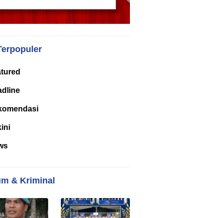
Terpopuler
tured
dline
komendasi
kini
ws
m & Kriminal