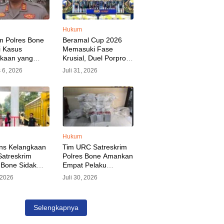
Hukum
m Polres Bone
Beramal Cup 2026
i Kasus
Memasuki Fase
akaan yang
Krusial, Duel Porprov
kan Oknum
Bone vs Trikora Wajo
 6, 2026
Juli 31, 2026
, Pelaku Sudah
Jadi Sorotan Malam
nkan
Ini
Hukum
ns Kelangkaan
Tim URC Satreskrim
atreskrim
Polres Bone Amankan
 Bone Sidak
Empat Pelaku
dan Pangkalan
Pencurian Aset PLN,
, 2026
Juli 30, 2026
KP Alvin Aji
Kerugian Ditaksir
Pengelola
Capai Rp 3 Milyar
gar Distribusi
Selengkapnya
epat Sasaran