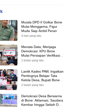
ik
Musda DPD II Golkar Bone
Mulai Menggema, Figur
Muda Siap Ambil Peran
4 hari yang lalu
Menata Data, Menjaga
Demokrasi: KPU Bone
Mulai Persiapan Verifikasi
Partai Politik Menuju Pemilu
1 bulan yang lalu
2029
Lantik Kades PAW, Ingatkan
Pentingnya Belajar Tata
Kelola Desa, Bupati Bone:
Tak Ada Lagi Kubu,
2 bulan yang lalu
Saatnya Bersatu Bangun
Desa
Demokrasi Desa Berwarna
di Bone: Aklamasi, Saudara
Kembar hingga Selisih Dua