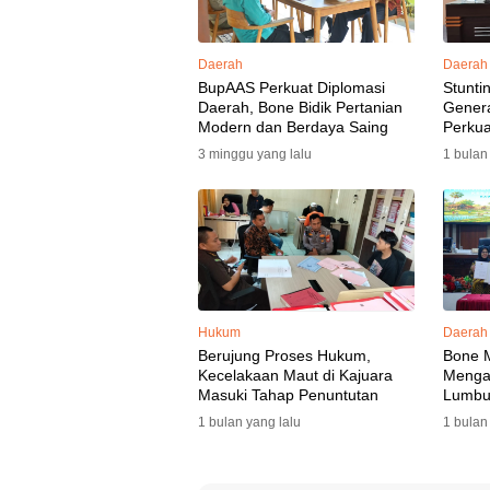
Daerah
Daerah
BupAAS Perkuat Diplomasi
Stunti
Daerah, Bone Bidik Pertanian
Gener
Modern dan Berdaya Saing
Perkua
3 minggu yang lalu
1 bulan
Hukum
Daerah
Berujung Proses Hukum,
Bone 
Kecelakaan Maut di Kajuara
Mengaw
Masuki Tahap Penuntutan
Lumbu
Selata
1 bulan yang lalu
1 bulan