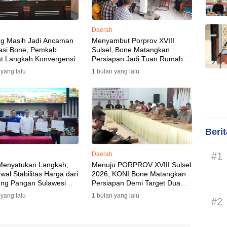
Daerah
ng Masih Jadi Ancaman
Menyambut Porprov XVIII
asi Bone, Pemkab
Sulsel, Bone Matangkan
t Langkah Konvergensi
Persiapan Jadi Tuan Rumah
yang Berkesan: Wakil Bupati
 yang lalu
1 bulan yang lalu
Perkuat Koordinasi, Dispora
Targetkan Venue dan
Akomodasi Rampung
Beri
#1
Daerah
Menyatukan Langkah,
Menuju PORPROV XVIII Sulsel
al Stabilitas Harga dari
2026, KONI Bone Matangkan
ng Pangan Sulawesi
Persiapan Demi Target Dua
n
Besar
 yang lalu
1 bulan yang lalu
#2