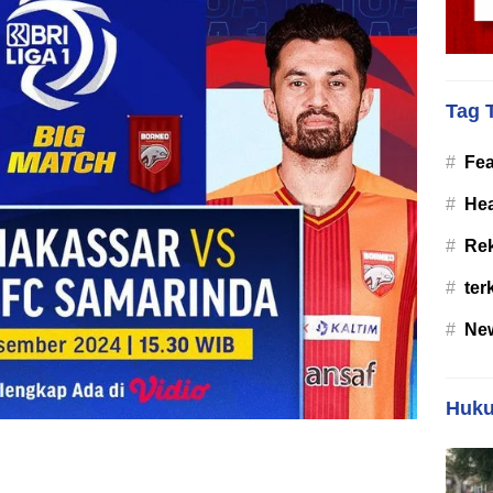
Tag 
#
Fea
#
Hea
#
Re
#
ter
#
Ne
Huku