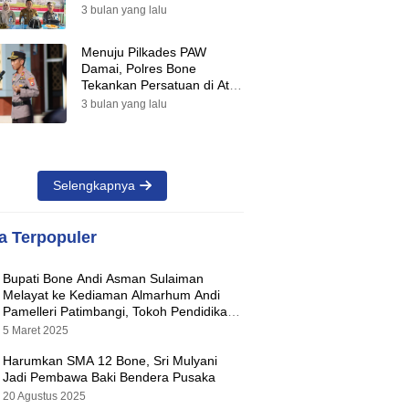
Suara Warnai Pilkades PAW
3 bulan yang lalu
2026
Menuju Pilkades PAW
Damai, Polres Bone
Tekankan Persatuan di Atas
Perbedaan Pilihan
3 bulan yang lalu
Selengkapnya
ta Terpopuler
Bupati Bone Andi Asman Sulaiman
Melayat ke Kediaman Almarhum Andi
Pamelleri Patimbangi, Tokoh Pendidikan
Kabupaten Bone
5 Maret 2025
Harumkan SMA 12 Bone, Sri Mulyani
Jadi Pembawa Baki Bendera Pusaka
20 Agustus 2025