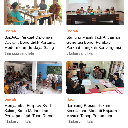
Daerah
Daerah
BupAAS Perkuat Diplomasi
Stunting Masih Jadi Ancaman
Daerah, Bone Bidik Pertanian
Generasi Bone, Pemkab
Modern dan Berdaya Saing
Perkuat Langkah Konvergensi
3 minggu yang lalu
1 bulan yang lalu
Daerah
Hukum
Menyambut Porprov XVIII
Berujung Proses Hukum,
Sulsel, Bone Matangkan
Kecelakaan Maut di Kajuara
Persiapan Jadi Tuan Rumah
Masuki Tahap Penuntutan
yang Berkesan: Wakil Bupati
1 bulan yang lalu
1 bulan yang lalu
Perkuat Koordinasi, Dispora