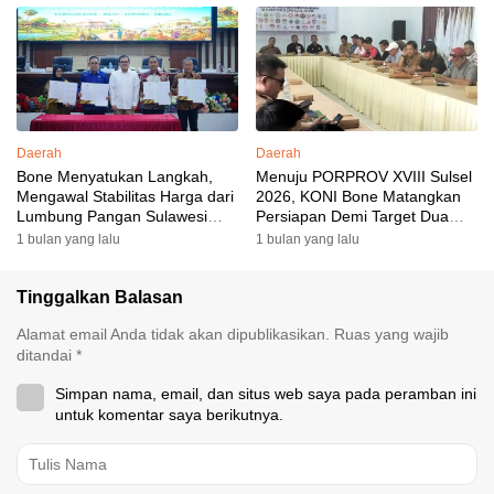
Targetkan Venue dan
Akomodasi Rampung
Daerah
Daerah
Bone Menyatukan Langkah,
Menuju PORPROV XVIII Sulsel
Mengawal Stabilitas Harga dari
2026, KONI Bone Matangkan
Lumbung Pangan Sulawesi
Persiapan Demi Target Dua
Selatan
Besar
1 bulan yang lalu
1 bulan yang lalu
Tinggalkan Balasan
Alamat email Anda tidak akan dipublikasikan.
Ruas yang wajib
ditandai
*
Simpan nama, email, dan situs web saya pada peramban ini
untuk komentar saya berikutnya.