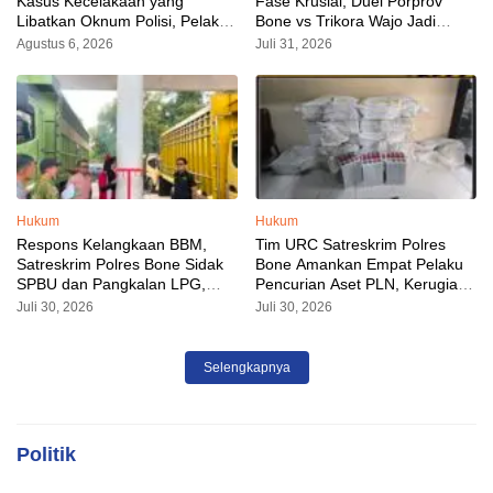
Kasus Kecelakaan yang
Fase Krusial, Duel Porprov
Libatkan Oknum Polisi, Pelaku
Bone vs Trikora Wajo Jadi
Sudah Diamankan
Sorotan Malam Ini
Agustus 6, 2026
Juli 31, 2026
Hukum
Hukum
Respons Kelangkaan BBM,
Tim URC Satreskrim Polres
Satreskrim Polres Bone Sidak
Bone Amankan Empat Pelaku
SPBU dan Pangkalan LPG,
Pencurian Aset PLN, Kerugian
AKP Alvin Aji Imbau Pengelola
Ditaksir Capai Rp 3 Milyar
Juli 30, 2026
Juli 30, 2026
SPBU Agar Distribusi BBM
Tepat Sasaran
Selengkapnya
Politik