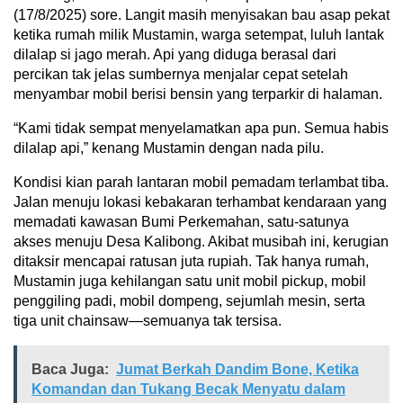
(17/8/2025) sore. Langit masih menyisakan bau asap pekat
ketika rumah milik Mustamin, warga setempat, luluh lantak
dilalap si jago merah. Api yang diduga berasal dari
percikan tak jelas sumbernya menjalar cepat setelah
menyambar mobil berisi bensin yang terparkir di halaman.
“Kami tidak sempat menyelamatkan apa pun. Semua habis
dilalap api,” kenang Mustamin dengan nada pilu.
Kondisi kian parah lantaran mobil pemadam terlambat tiba.
Jalan menuju lokasi kebakaran terhambat kendaraan yang
memadati kawasan Bumi Perkemahan, satu-satunya
akses menuju Desa Kalibong. Akibat musibah ini, kerugian
ditaksir mencapai ratusan juta rupiah. Tak hanya rumah,
Mustamin juga kehilangan satu unit mobil pickup, mobil
penggiling padi, mobil dompeng, sejumlah mesin, serta
tiga unit chainsaw—semuanya tak tersisa.
Baca Juga:
Jumat Berkah Dandim Bone, Ketika
Komandan dan Tukang Becak Menyatu dalam