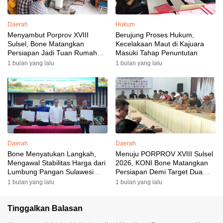
Daerah
Hukum
Menyambut Porprov XVIII
Berujung Proses Hukum,
Sulsel, Bone Matangkan
Kecelakaan Maut di Kajuara
Persiapan Jadi Tuan Rumah
Masuki Tahap Penuntutan
yang Berkesan: Wakil Bupati
1 bulan yang lalu
1 bulan yang lalu
Perkuat Koordinasi, Dispora
Targetkan Venue dan
Akomodasi Rampung
Daerah
Daerah
Bone Menyatukan Langkah,
Menuju PORPROV XVIII Sulsel
Mengawal Stabilitas Harga dari
2026, KONI Bone Matangkan
Lumbung Pangan Sulawesi
Persiapan Demi Target Dua
Selatan
Besar
1 bulan yang lalu
1 bulan yang lalu
Tinggalkan Balasan