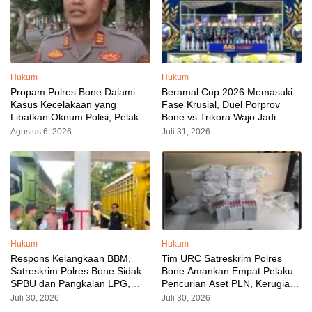
Hukum
Hukum
Propam Polres Bone Dalami
Beramal Cup 2026 Memasuki
Kasus Kecelakaan yang
Fase Krusial, Duel Porprov
Libatkan Oknum Polisi, Pelaku
Bone vs Trikora Wajo Jadi
Sudah Diamankan
Sorotan Malam Ini
Agustus 6, 2026
Juli 31, 2026
Hukum
Hukum
Respons Kelangkaan BBM,
Tim URC Satreskrim Polres
Satreskrim Polres Bone Sidak
Bone Amankan Empat Pelaku
SPBU dan Pangkalan LPG,
Pencurian Aset PLN, Kerugian
AKP Alvin Aji Imbau Pengelola
Ditaksir Capai Rp 3 Milyar
Juli 30, 2026
Juli 30, 2026
SPBU Agar Distribusi BBM