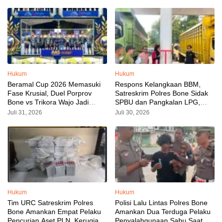
Hukum
Hukum
Beramal Cup 2026 Memasuki
Respons Kelangkaan BBM,
Fase Krusial, Duel Porprov
Satreskrim Polres Bone Sidak
Bone vs Trikora Wajo Jadi
SPBU dan Pangkalan LPG,
Sorotan Malam Ini
AKP Alvin Aji Imbau Pengelola
Juli 31, 2026
Juli 30, 2026
SPBU Agar Distribusi BBM
Tepat Sasaran
Hukum
Hukum
Tim URC Satreskrim Polres
Polisi Lalu Lintas Polres Bone
Bone Amankan Empat Pelaku
Amankan Dua Terduga Pelaku
Pencurian Aset PLN, Kerugian
Penyalahgunaan Sabu Saat