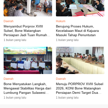
Daerah
Hukum
Menyambut Porprov XVIII
Berujung Proses Hukum,
Sulsel, Bone Matangkan
Kecelakaan Maut di Kajuara
Persiapan Jadi Tuan Rumah
Masuki Tahap Penuntutan
yang Berkesan: Wakil Bupati
1 bulan yang lalu
1 bulan yang lalu
Perkuat Koordinasi, Dispora
Targetkan Venue dan
Akomodasi Rampung
Daerah
Daerah
Bone Menyatukan Langkah,
Menuju PORPROV XVIII Sulsel
Mengawal Stabilitas Harga dari
2026, KONI Bone Matangkan
Lumbung Pangan Sulawesi
Persiapan Demi Target Dua
Selatan
Besar
1 bulan yang lalu
1 bulan yang lalu