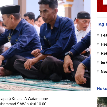
Tag 
#
Fea
#
Hea
#
Re
#
ter
#
Ne
Huku
apas) Kelas IIA Watampone
Muhammad SAW pukul 10.00