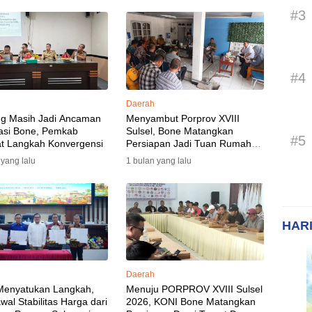
#3
#4
Daerah
ng Masih Jadi Ancaman
Menyambut Porprov XVIII
asi Bone, Pemkab
Sulsel, Bone Matangkan
#5
t Langkah Konvergensi
Persiapan Jadi Tuan Rumah
yang Berkesan: Wakil Bupati
 yang lalu
1 bulan yang lalu
Perkuat Koordinasi, Dispora
Targetkan Venue dan
Akomodasi Rampung
HARI
Daerah
Menyatukan Langkah,
Menuju PORPROV XVIII Sulsel
al Stabilitas Harga dari
2026, KONI Bone Matangkan