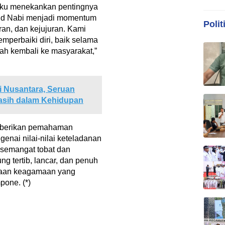
kku menekankan pentingnya
lid Nabi menjadi momentum
Polit
an, dan kejujuran. Kami
mperbaiki diri, baik selama
ah kembali ke masyarakat,”
 Nusantara, Seruan
asih dalam Kehidupan
emberikan pemahaman
nai nilai-nilai keteladanan
semangat tobat dan
ng tertib, lancar, dan penuh
naan keagamaan yang
one. (*)