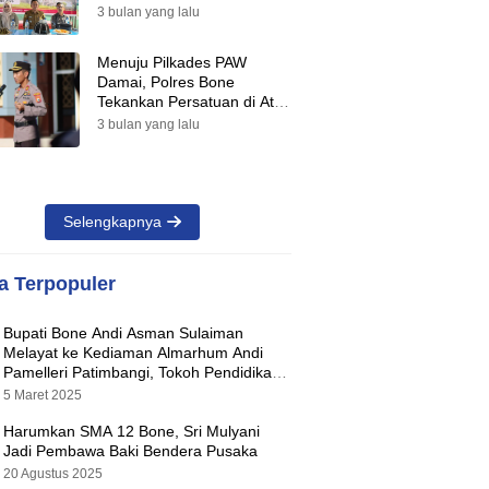
Suara Warnai Pilkades PAW
3 bulan yang lalu
2026
Menuju Pilkades PAW
Damai, Polres Bone
Tekankan Persatuan di Atas
Perbedaan Pilihan
3 bulan yang lalu
Selengkapnya
ta Terpopuler
Bupati Bone Andi Asman Sulaiman
Melayat ke Kediaman Almarhum Andi
Pamelleri Patimbangi, Tokoh Pendidikan
Kabupaten Bone
5 Maret 2025
Harumkan SMA 12 Bone, Sri Mulyani
Jadi Pembawa Baki Bendera Pusaka
20 Agustus 2025