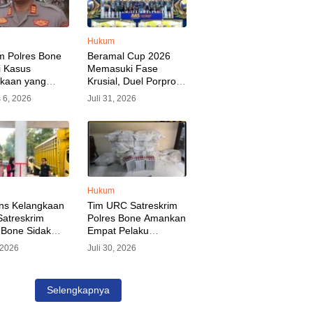
Hukum
m Polres Bone
Beramal Cup 2026
i Kasus
Memasuki Fase
akaan yang
Krusial, Duel Porprov
kan Oknum
Bone vs Trikora Wajo
 6, 2026
Juli 31, 2026
, Pelaku Sudah
Jadi Sorotan Malam
nkan
Ini
Hukum
ns Kelangkaan
Tim URC Satreskrim
atreskrim
Polres Bone Amankan
 Bone Sidak
Empat Pelaku
dan Pangkalan
Pencurian Aset PLN,
, 2026
Juli 30, 2026
KP Alvin Aji
Kerugian Ditaksir
Pengelola
Capai Rp 3 Milyar
gar Distribusi
Selengkapnya
epat Sasaran