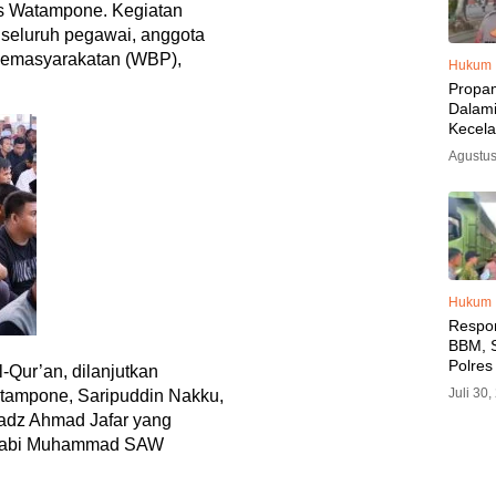
as Watampone. Kegiatan
 seluruh pegawai, anggota
pemasyarakatan (WBP),
Hukum
Propa
Dalam
Kecel
Libat
Agustus
Polisi
Diama
Hukum
Respo
BBM, S
Polres
-Qur’an, dilanjutkan
SPBU 
Juli 30
tampone, Saripuddin Nakku,
LPG, A
adz Ahmad Jafar yang
Imbau 
 Nabi Muhammad SAW
SPBU A
BBM T