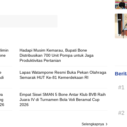
limin
Hadapi Musim Kemarau, Bupati Bone
one
Distribusikan 700 Unit Pompa untuk Jaga
Produktivitas Pertanian
e
Lapas Watampone Resmi Buka Pekan Olahraga
Beri
di
Semarak HUT Ke-81 Kemerdekaan RI
#1
wa
Empat Siswi SMAN 5 Bone Antar Klub BVB Raih
ng
Juara IV di Turnamen Bola Voli Beramal Cup
026
2026
#2
Selengkapnya