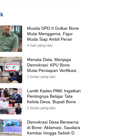
ik
Musda DPD II Golkar Bone
Mulai Menggema, Figur
Muda Siap Ambil Peran
4 hari yang lalu
Menata Data, Menjaga
Demokrasi: KPU Bone
Mulai Persiapan Verifikasi
Partai Politik Menuju Pemilu
1 bulan yang lalu
2029
Lantik Kades PAW, Ingatkan
Pentingnya Belajar Tata
Kelola Desa, Bupati Bone:
Tak Ada Lagi Kubu,
2 bulan yang lalu
Saatnya Bersatu Bangun
Desa
Demokrasi Desa Berwarna
di Bone: Aklamasi, Saudara
Kembar hingga Selisih Dua