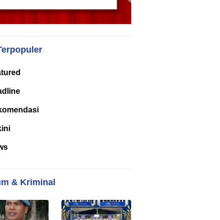
Terpopuler
tured
dline
komendasi
kini
ws
m & Kriminal