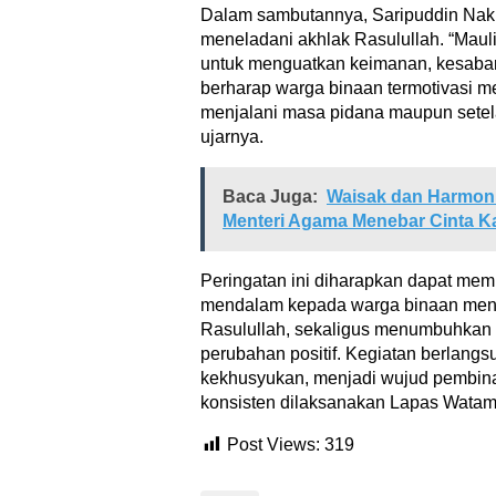
Dalam sambutannya, Saripuddin Na
meneladani akhlak Rasulullah. “Mau
untuk menguatkan keimanan, kesabar
berharap warga binaan termotivasi me
menjalani masa pidana maupun setel
ujarnya.
Baca Juga:
Waisak dan Harmoni
Menteri Agama Menebar Cinta K
Peringatan ini diharapkan dapat m
mendalam kepada warga binaan menge
Rasulullah, sekaligus menumbuhkan 
perubahan positif. Kegiatan berlangsu
kekhusyukan, menjadi wujud pembi
konsisten dilaksanakan Lapas Watamp
Post Views:
319