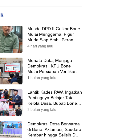
ik
Musda DPD II Golkar Bone
Mulai Menggema, Figur
Muda Siap Ambil Peran
4 hari yang lalu
Menata Data, Menjaga
Demokrasi: KPU Bone
Mulai Persiapan Verifikasi
Partai Politik Menuju Pemilu
1 bulan yang lalu
2029
Lantik Kades PAW, Ingatkan
Pentingnya Belajar Tata
Kelola Desa, Bupati Bone:
Tak Ada Lagi Kubu,
2 bulan yang lalu
Saatnya Bersatu Bangun
Desa
Demokrasi Desa Berwarna
di Bone: Aklamasi, Saudara
Kembar hingga Selisih Dua