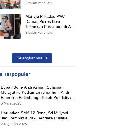
Suara Warnai Pilkades PAW
3 bulan yang lalu
2026
Menuju Pilkades PAW
Damai, Polres Bone
Tekankan Persatuan di Atas
Perbedaan Pilihan
3 bulan yang lalu
Selengkapnya
ta Terpopuler
Bupati Bone Andi Asman Sulaiman
Melayat ke Kediaman Almarhum Andi
Pamelleri Patimbangi, Tokoh Pendidikan
Kabupaten Bone
5 Maret 2025
Harumkan SMA 12 Bone, Sri Mulyani
Jadi Pembawa Baki Bendera Pusaka
20 Agustus 2025