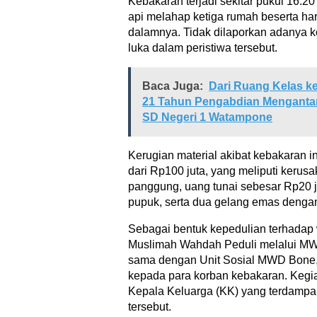
Kebakaran terjadi sekitar pukul 16.2
api melahap ketiga rumah beserta ha
dalamnya. Tidak dilaporkan adanya 
luka dalam peristiwa tersebut.
Baca Juga:
Dari Ruang Kelas k
21 Tahun Pengabdian Mengantar
SD Negeri 1 Watampone
Kerugian material akibat kebakaran in
dari Rp100 juta, yang meliputi kerusa
panggung, uang tunai sebesar Rp20 j
pupuk, serta dua gelang emas dengan 
Sebagai bentuk kepedulian terhadap
Muslimah Wahdah Peduli melalui MW
sama dengan Unit Sosial MWD Bone,
kepada para korban kebakaran. Kegia
Kepala Keluarga (KK) yang terdampa
tersebut.