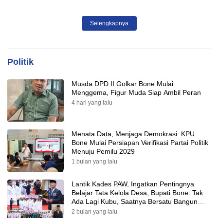
SPBU Agar Distribusi BBM
Tepat Sasaran
Selengkapnya
Politik
Musda DPD II Golkar Bone Mulai
Menggema, Figur Muda Siap Ambil Peran
4 hari yang lalu
Menata Data, Menjaga Demokrasi: KPU
Bone Mulai Persiapan Verifikasi Partai Politik
Menuju Pemilu 2029
1 bulan yang lalu
Lantik Kades PAW, Ingatkan Pentingnya
Belajar Tata Kelola Desa, Bupati Bone: Tak
Ada Lagi Kubu, Saatnya Bersatu Bangun
Desa
2 bulan yang lalu