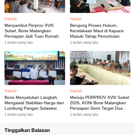
Daerah
Hukum
Menyambut Porprov XVIII
Berujung Proses Hukum,
Sulsel, Bone Matangkan
Kecelakaan Maut di Kajuara
Persiapan Jadi Tuan Rumah
Masuki Tahap Penuntutan
yang Berkesan: Wakil Bupati
1 bulan yang lalu
1 bulan yang lalu
Perkuat Koordinasi, Dispora
Targetkan Venue dan
Akomodasi Rampung
Daerah
Daerah
Bone Menyatukan Langkah,
Menuju PORPROV XVIII Sulsel
Mengawal Stabilitas Harga dari
2026, KONI Bone Matangkan
Lumbung Pangan Sulawesi
Persiapan Demi Target Dua
Selatan
Besar
1 bulan yang lalu
1 bulan yang lalu
Tinggalkan Balasan