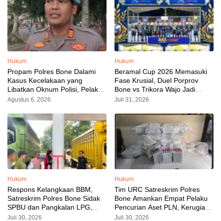
Hukum
Hukum
Propam Polres Bone Dalami
Beramal Cup 2026 Memasuki
Kasus Kecelakaan yang
Fase Krusial, Duel Porprov
Libatkan Oknum Polisi, Pelaku
Bone vs Trikora Wajo Jadi
Sudah Diamankan
Sorotan Malam Ini
Agustus 6, 2026
Juli 31, 2026
Hukum
Hukum
Respons Kelangkaan BBM,
Tim URC Satreskrim Polres
Satreskrim Polres Bone Sidak
Bone Amankan Empat Pelaku
SPBU dan Pangkalan LPG,
Pencurian Aset PLN, Kerugian
AKP Alvin Aji Imbau Pengelola
Ditaksir Capai Rp 3 Milyar
Juli 30, 2026
Juli 30, 2026