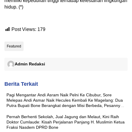
memiliki kepedulian tinggi terhadap kelestarian lingkungan
hidup. (*)
Post Views:
179
Featured
Admin Redaksi
Berita Terkait
Pagi Mengantar Andi Asram Naik Pelni Ke Cibubur, Sore
Melepas Andi Asmar Naik Hecules Kembali Ke Magelang: Dua
Putra Bupati Bone Berangkat dengan Misi Berbeda, Pesannya
Sama ‘Jaga Nama Baik Daerah’
Pernah Berhenti Sekolah, Jual Jagung dan Melaut, Kini Raih
Doktor Cumlaude: Kisah Perjalanan Panjang H. Muslimin Ketua
Fraksi Nasdem DPRD Bone