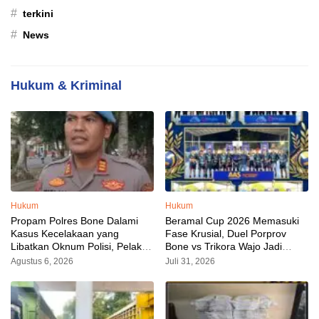
#
terkini
#
News
Hukum & Kriminal
Hukum
Hukum
Propam Polres Bone Dalami
Beramal Cup 2026 Memasuki
Kasus Kecelakaan yang
Fase Krusial, Duel Porprov
Libatkan Oknum Polisi, Pelaku
Bone vs Trikora Wajo Jadi
Sudah Diamankan
Sorotan Malam Ini
Agustus 6, 2026
Juli 31, 2026