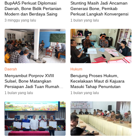
BupAAS Perkuat Diplomasi
Stunting Masih Jadi Ancaman
Daerah, Bone Bidik Pertanian
Generasi Bone, Pemkab
Modern dan Berdaya Saing
Perkuat Langkah Konvergensi
3 minggu yang lalu
1 bulan yang lalu
Daerah
Hukum
Menyambut Porprov XVIII
Berujung Proses Hukum,
Sulsel, Bone Matangkan
Kecelakaan Maut di Kajuara
Persiapan Jadi Tuan Rumah
Masuki Tahap Penuntutan
yang Berkesan: Wakil Bupati
1 bulan yang lalu
1 bulan yang lalu
Perkuat Koordinasi, Dispora
Targetkan Venue dan
Akomodasi Rampung