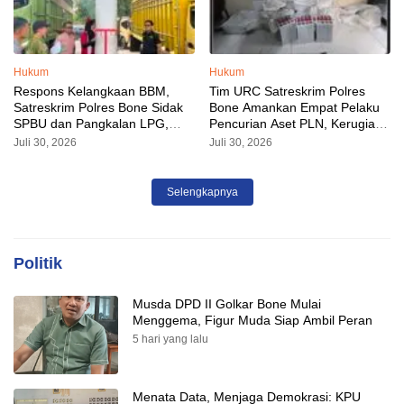
Hukum
Hukum
Respons Kelangkaan BBM,
Tim URC Satreskrim Polres
Satreskrim Polres Bone Sidak
Bone Amankan Empat Pelaku
SPBU dan Pangkalan LPG,
Pencurian Aset PLN, Kerugian
AKP Alvin Aji Imbau Pengelola
Ditaksir Capai Rp 3 Milyar
Juli 30, 2026
Juli 30, 2026
SPBU Agar Distribusi BBM
Tepat Sasaran
Selengkapnya
Politik
Musda DPD II Golkar Bone Mulai
Menggema, Figur Muda Siap Ambil Peran
5 hari yang lalu
Menata Data, Menjaga Demokrasi: KPU