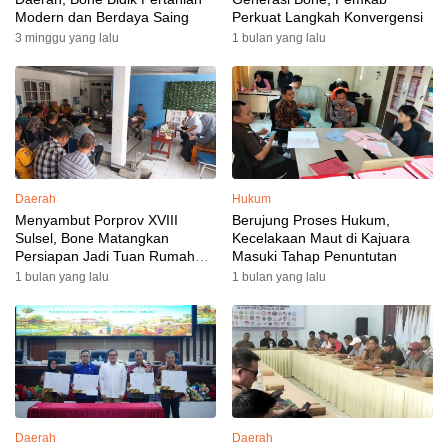
Modern dan Berdaya Saing
Perkuat Langkah Konvergensi
3 minggu yang lalu
1 bulan yang lalu
Daerah
Hukum
Menyambut Porprov XVIII
Berujung Proses Hukum,
Sulsel, Bone Matangkan
Kecelakaan Maut di Kajuara
Persiapan Jadi Tuan Rumah
Masuki Tahap Penuntutan
yang Berkesan: Wakil Bupati
1 bulan yang lalu
1 bulan yang lalu
Perkuat Koordinasi, Dispora
Targetkan Venue dan
Akomodasi Rampung
Daerah
Daerah