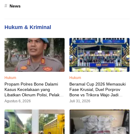
#
News
Hukum & Kriminal
Hukum
Hukum
Propam Polres Bone Dalami
Beramal Cup 2026 Memasuki
Kasus Kecelakaan yang
Fase Krusial, Duel Porprov
Libatkan Oknum Polisi, Pelaku
Bone vs Trikora Wajo Jadi
Sudah Diamankan
Sorotan Malam Ini
Agustus 6, 2026
Juli 31, 2026