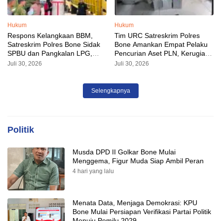
Hukum
Hukum
Respons Kelangkaan BBM,
Tim URC Satreskrim Polres
Satreskrim Polres Bone Sidak
Bone Amankan Empat Pelaku
SPBU dan Pangkalan LPG,
Pencurian Aset PLN, Kerugian
AKP Alvin Aji Imbau Pengelola
Ditaksir Capai Rp 3 Milyar
Juli 30, 2026
Juli 30, 2026
SPBU Agar Distribusi BBM
Tepat Sasaran
Selengkapnya
Politik
Musda DPD II Golkar Bone Mulai
Menggema, Figur Muda Siap Ambil Peran
4 hari yang lalu
Menata Data, Menjaga Demokrasi: KPU
Bone Mulai Persiapan Verifikasi Partai Politik
Menuju Pemilu 2029