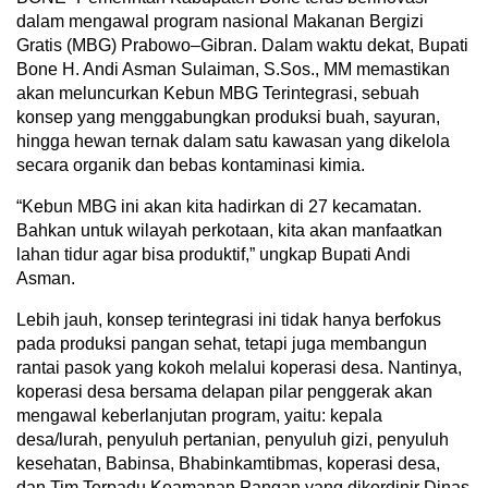
dalam mengawal program nasional Makanan Bergizi
Gratis (MBG) Prabowo–Gibran. Dalam waktu dekat, Bupati
Bone H. Andi Asman Sulaiman, S.Sos., MM memastikan
akan meluncurkan Kebun MBG Terintegrasi, sebuah
konsep yang menggabungkan produksi buah, sayuran,
hingga hewan ternak dalam satu kawasan yang dikelola
secara organik dan bebas kontaminasi kimia.
“Kebun MBG ini akan kita hadirkan di 27 kecamatan.
Bahkan untuk wilayah perkotaan, kita akan manfaatkan
lahan tidur agar bisa produktif,” ungkap Bupati Andi
Asman.
Lebih jauh, konsep terintegrasi ini tidak hanya berfokus
pada produksi pangan sehat, tetapi juga membangun
rantai pasok yang kokoh melalui koperasi desa. Nantinya,
koperasi desa bersama delapan pilar penggerak akan
mengawal keberlanjutan program, yaitu: kepala
desa/lurah, penyuluh pertanian, penyuluh gizi, penyuluh
kesehatan, Babinsa, Bhabinkamtibmas, koperasi desa,
dan Tim Terpadu Keamanan Pangan yang dikordinir Dinas