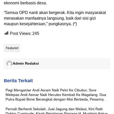
ekonomi berbasis desa.
“Semua OPD nanti akan bergerak. Kita ingin masyarakat
merasakan manfaatnya langsung, baik dari sisi gizi
maupun kesejahteraan,” pungkasnya. (*)
Post Views:
245
Featured
Admin Redaksi
Berita Terkait
Pagi Mengantar Andi Asram Naik Pelni Ke Cibubur, Sore
Melepas Andi Asmar Naik Hecules Kembali Ke Magelang: Dua
Putra Bupati Bone Berangkat dengan Misi Berbeda, Pesannya
Sama ‘Jaga Nama Baik Daerah’
Pernah Berhenti Sekolah, Jual Jagung dan Melaut, Kini Raih
Doktor Cumlaude: Kisah Perjalanan Panjang H. Muslimin Ketua