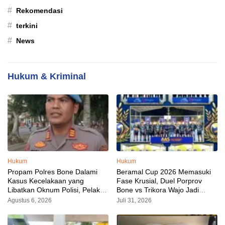
#
Rekomendasi
#
terkini
#
News
Hukum & Kriminal
Hukum
Hukum
Propam Polres Bone Dalami
Beramal Cup 2026 Memasuki
Kasus Kecelakaan yang
Fase Krusial, Duel Porprov
Libatkan Oknum Polisi, Pelaku
Bone vs Trikora Wajo Jadi
Sudah Diamankan
Sorotan Malam Ini
Agustus 6, 2026
Juli 31, 2026