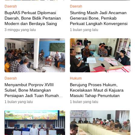
Daerah
Daerah
BupAAS Perkuat Diplomasi
Stunting Masih Jadi Ancaman
Daerah, Bone Bidik Pertanian
Generasi Bone, Pemkab
Modern dan Berdaya Saing
Perkuat Langkah Konvergensi
3 minggu yang lalu
1 bulan yang lalu
Daerah
Hukum
Menyambut Porprov XVIII
Berujung Proses Hukum,
Sulsel, Bone Matangkan
Kecelakaan Maut di Kajuara
Persiapan Jadi Tuan Rumah
Masuki Tahap Penuntutan
yang Berkesan: Wakil Bupati
1 bulan yang lalu
1 bulan yang lalu
Perkuat Koordinasi, Dispora
Targetkan Venue dan
Akomodasi Rampung