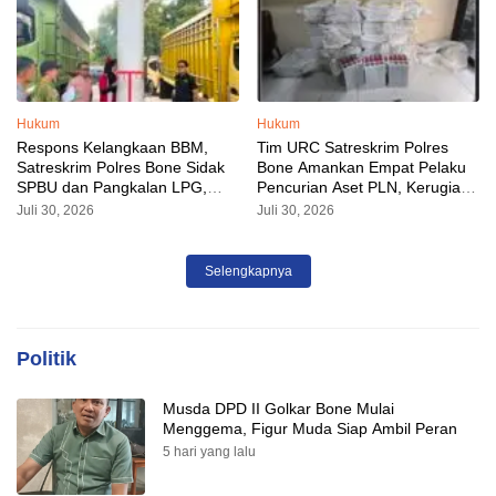
Hukum
Hukum
Respons Kelangkaan BBM,
Tim URC Satreskrim Polres
Satreskrim Polres Bone Sidak
Bone Amankan Empat Pelaku
SPBU dan Pangkalan LPG,
Pencurian Aset PLN, Kerugian
AKP Alvin Aji Imbau Pengelola
Ditaksir Capai Rp 3 Milyar
Juli 30, 2026
Juli 30, 2026
SPBU Agar Distribusi BBM
Tepat Sasaran
Selengkapnya
Politik
Musda DPD II Golkar Bone Mulai
Menggema, Figur Muda Siap Ambil Peran
5 hari yang lalu