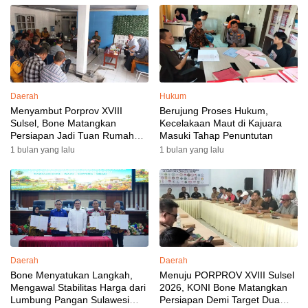
Daerah
Hukum
Menyambut Porprov XVIII
Berujung Proses Hukum,
Sulsel, Bone Matangkan
Kecelakaan Maut di Kajuara
Persiapan Jadi Tuan Rumah
Masuki Tahap Penuntutan
yang Berkesan: Wakil Bupati
1 bulan yang lalu
1 bulan yang lalu
Perkuat Koordinasi, Dispora
Targetkan Venue dan
Akomodasi Rampung
Daerah
Daerah
Bone Menyatukan Langkah,
Menuju PORPROV XVIII Sulsel
Mengawal Stabilitas Harga dari
2026, KONI Bone Matangkan
Lumbung Pangan Sulawesi
Persiapan Demi Target Dua