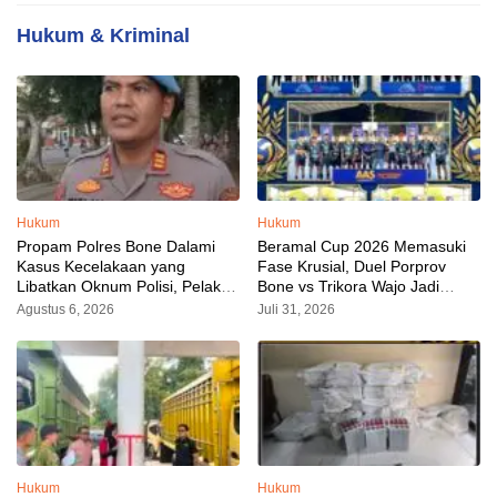
Hukum & Kriminal
Hukum
Hukum
Propam Polres Bone Dalami
Beramal Cup 2026 Memasuki
Kasus Kecelakaan yang
Fase Krusial, Duel Porprov
Libatkan Oknum Polisi, Pelaku
Bone vs Trikora Wajo Jadi
Sudah Diamankan
Sorotan Malam Ini
Agustus 6, 2026
Juli 31, 2026
Hukum
Hukum