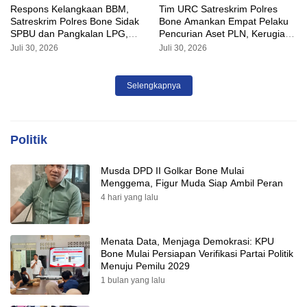
Respons Kelangkaan BBM,
Tim URC Satreskrim Polres
Satreskrim Polres Bone Sidak
Bone Amankan Empat Pelaku
SPBU dan Pangkalan LPG,
Pencurian Aset PLN, Kerugian
AKP Alvin Aji Imbau Pengelola
Ditaksir Capai Rp 3 Milyar
Juli 30, 2026
Juli 30, 2026
SPBU Agar Distribusi BBM
Tepat Sasaran
Selengkapnya
Politik
Musda DPD II Golkar Bone Mulai
Menggema, Figur Muda Siap Ambil Peran
4 hari yang lalu
Menata Data, Menjaga Demokrasi: KPU
Bone Mulai Persiapan Verifikasi Partai Politik
Menuju Pemilu 2029
1 bulan yang lalu