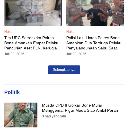
Hukum
Hukum
Tim URC Satreskrim Polres
Polisi Lalu Lintas Polres Bone
Bone Amankan Empat Pelaku
Amankan Dua Terduga Pelaku
Pencurian Aset PLN, Kerugian
Penyalahgunaan Sabu Saat
Ditaksir Capai Rp 3 Milyar
Razia Kendaraan
Juli 30, 2026
Juli 29, 2026
Selengkapnya
Politik
Musda DPD II Golkar Bone Mulai
Menggema, Figur Muda Siap Ambil Peran
3 hari yang lalu