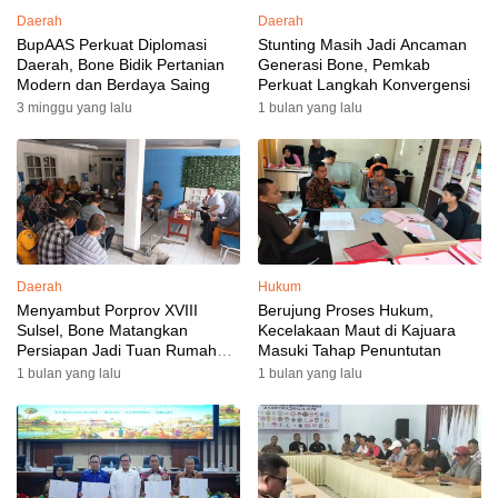
Daerah
Daerah
BupAAS Perkuat Diplomasi
Stunting Masih Jadi Ancaman
Daerah, Bone Bidik Pertanian
Generasi Bone, Pemkab
Modern dan Berdaya Saing
Perkuat Langkah Konvergensi
3 minggu yang lalu
1 bulan yang lalu
Daerah
Hukum
Menyambut Porprov XVIII
Berujung Proses Hukum,
Sulsel, Bone Matangkan
Kecelakaan Maut di Kajuara
Persiapan Jadi Tuan Rumah
Masuki Tahap Penuntutan
yang Berkesan: Wakil Bupati
1 bulan yang lalu
1 bulan yang lalu
Perkuat Koordinasi, Dispora
Targetkan Venue dan
Akomodasi Rampung