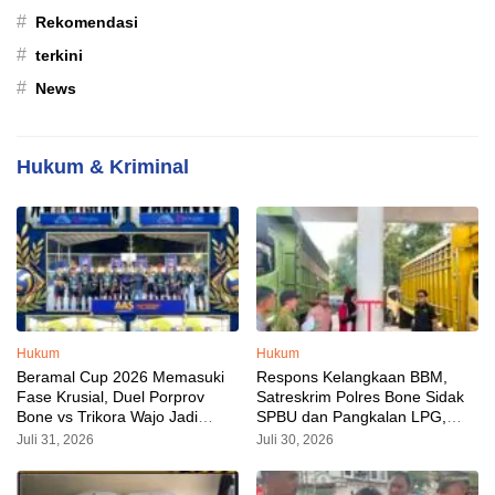
#
Rekomendasi
#
terkini
#
News
Hukum & Kriminal
Hukum
Hukum
Beramal Cup 2026 Memasuki
Respons Kelangkaan BBM,
Fase Krusial, Duel Porprov
Satreskrim Polres Bone Sidak
Bone vs Trikora Wajo Jadi
SPBU dan Pangkalan LPG,
Sorotan Malam Ini
AKP Alvin Aji Imbau Pengelola
Juli 31, 2026
Juli 30, 2026
SPBU Agar Distribusi BBM
Tepat Sasaran