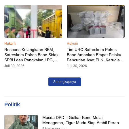
Hukum
Hukum
Respons Kelangkaan BBM,
Tim URC Satreskrim Polres
Satreskrim Polres Bone Sidak
Bone Amankan Empat Pelaku
SPBU dan Pangkalan LPG,
Pencurian Aset PLN, Kerugian
AKP Alvin Aji Imbau Pengelola
Ditaksir Capai Rp 3 Milyar
Juli 30, 2026
Juli 30, 2026
SPBU Agar Distribusi BBM
Tepat Sasaran
Selengkapnya
Politik
Musda DPD II Golkar Bone Mulai
Menggema, Figur Muda Siap Ambil Peran
5 hari yang lalu