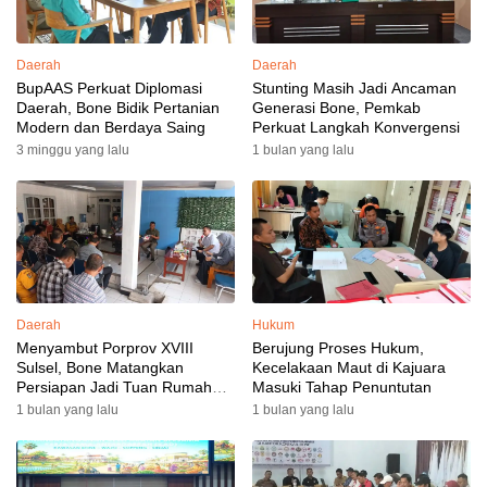
Daerah
Daerah
BupAAS Perkuat Diplomasi
Stunting Masih Jadi Ancaman
Daerah, Bone Bidik Pertanian
Generasi Bone, Pemkab
Modern dan Berdaya Saing
Perkuat Langkah Konvergensi
3 minggu yang lalu
1 bulan yang lalu
Daerah
Hukum
Menyambut Porprov XVIII
Berujung Proses Hukum,
Sulsel, Bone Matangkan
Kecelakaan Maut di Kajuara
Persiapan Jadi Tuan Rumah
Masuki Tahap Penuntutan
yang Berkesan: Wakil Bupati
1 bulan yang lalu
1 bulan yang lalu
Perkuat Koordinasi, Dispora
Targetkan Venue dan
Akomodasi Rampung