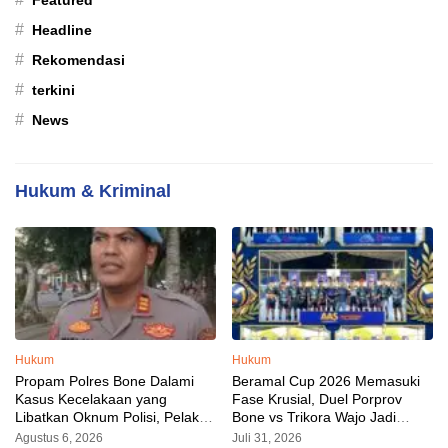
Featured
#
Headline
#
Rekomendasi
#
terkini
#
News
Hukum & Kriminal
Hukum
Hukum
Propam Polres Bone Dalami
Beramal Cup 2026 Memasuki
Kasus Kecelakaan yang
Fase Krusial, Duel Porprov
Libatkan Oknum Polisi, Pelaku
Bone vs Trikora Wajo Jadi
Sudah Diamankan
Sorotan Malam Ini
Agustus 6, 2026
Juli 31, 2026