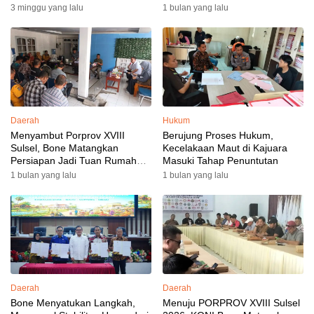
3 minggu yang lalu
1 bulan yang lalu
Daerah
Hukum
Menyambut Porprov XVIII
Berujung Proses Hukum,
Sulsel, Bone Matangkan
Kecelakaan Maut di Kajuara
Persiapan Jadi Tuan Rumah
Masuki Tahap Penuntutan
yang Berkesan: Wakil Bupati
1 bulan yang lalu
1 bulan yang lalu
Perkuat Koordinasi, Dispora
Targetkan Venue dan
Akomodasi Rampung
Daerah
Daerah
Bone Menyatukan Langkah,
Menuju PORPROV XVIII Sulsel