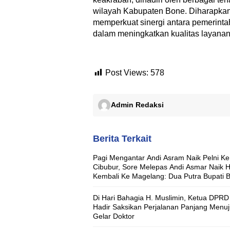
wilayah Kabupaten Bone. Diharapkan
memperkuat sinergi antara pemerint
dalam meningkatkan kualitas layanan 
Post Views:
578
Admin Redaksi
Berita Terkait
Pagi Mengantar Andi Asram Naik Pelni Ke
Cibubur, Sore Melepas Andi Asmar Naik 
Kembali Ke Magelang: Dua Putra Bupati 
Berangkat dengan Misi Berbeda, Pesann
Sama ‘Jaga Nama Baik Daerah’
Di Hari Bahagia H. Muslimin, Ketua DPRD 
Hadir Saksikan Perjalanan Panjang Menu
Gelar Doktor