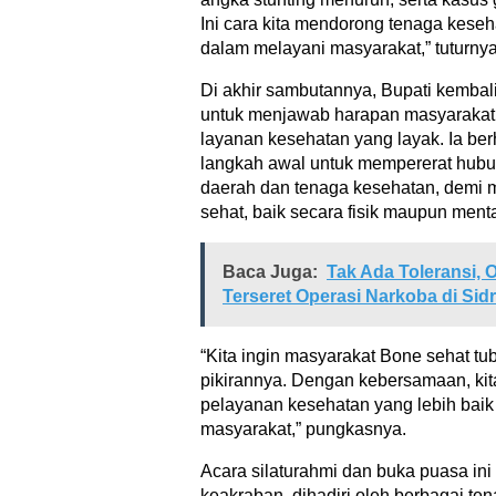
Ini cara kita mendorong tenaga keseha
dalam melayani masyarakat,” tuturnya
Di akhir sambutannya, Bupati kemb
untuk menjawab harapan masyaraka
layanan kesehatan yang layak. Ia berh
langkah awal untuk mempererat hubu
daerah dan tenaga kesehatan, demi 
sehat, baik secara fisik maupun menta
Baca Juga:
Tak Ada Toleransi,
Terseret Operasi Narkoba di Sid
“Kita ingin masyarakat Bone sehat tu
pikirannya. Dengan kebersamaan, ki
pelayanan kesehatan yang lebih bai
masyarakat,” pungkasnya.
Acara silaturahmi dan buka puasa in
keakraban, dihadiri oleh berbagai te