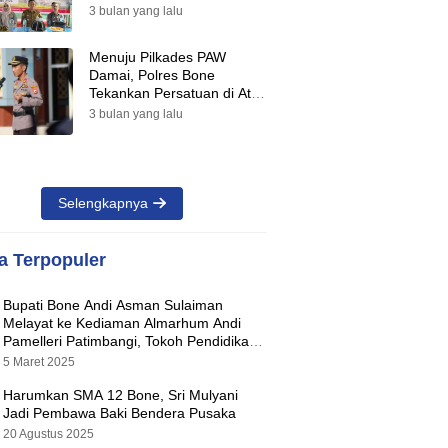
Suara Warnai Pilkades PAW
3 bulan yang lalu
2026
Menuju Pilkades PAW
Damai, Polres Bone
Tekankan Persatuan di Atas
Perbedaan Pilihan
3 bulan yang lalu
Selengkapnya
ta Terpopuler
Bupati Bone Andi Asman Sulaiman
Melayat ke Kediaman Almarhum Andi
Pamelleri Patimbangi, Tokoh Pendidikan
Kabupaten Bone
5 Maret 2025
Harumkan SMA 12 Bone, Sri Mulyani
Jadi Pembawa Baki Bendera Pusaka
20 Agustus 2025