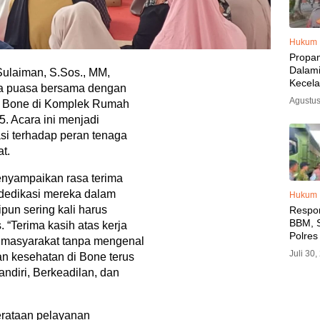
Hukum
Propa
Dalam
ulaiman, S.Sos., MM,
Kecel
ka puasa bersama dengan
Libat
Agustus
n Bone di Komplek Rumah
Polisi
5. Acara ini menjadi
Diama
i terhadap peran tenaga
t.
nyampaikan rasa terima
 dedikasi mereka dalam
Hukum
pun sering kali harus
Respo
BBM, S
. “Terima kasih atas kerja
Polres
i masyarakat tanpa mengenal
SPBU 
Juli 30
an kesehatan di Bone terus
LPG, A
andiri, Berkeadilan, dan
Imbau 
SPBU A
BBM T
rataan pelayanan