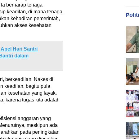
 Ia berharap tenaga
sip keadilan, di mana tenaga
Polit
sakan kehadiran pemerintah,
tuhkan akses kesehatan
Apel Hari Santri
Santri dalam
i, berkeadilan. Nakes di
n keadilan, begitu pula
an kesehatan yang layak.
a, karena tugas kita adalah
fisiensi anggaran yang
 Menurutnya, meskipun ada
diarahkan pada peningkatan
h strategis yang diusulkan