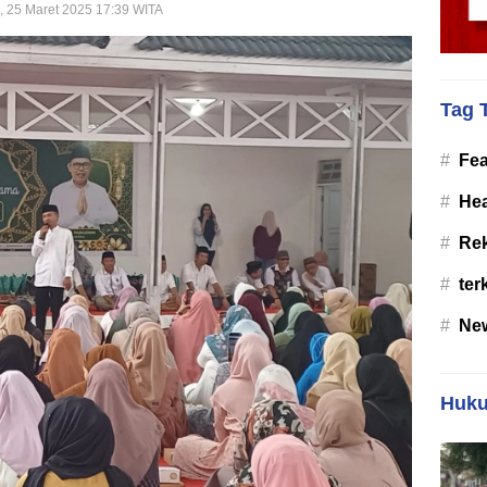
, 25 Maret 2025 17:39 WITA
Tag 
#
Fea
#
Hea
#
Re
#
ter
#
Ne
Huku