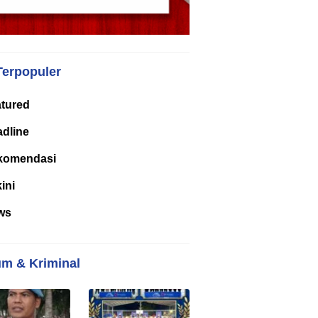
Terpopuler
tured
dline
komendasi
kini
ws
m & Kriminal