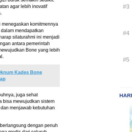
#3
tan agar lebih inovatif
.
ali menegaskan komitmennya
t dalam mendapatkan
#4
arap silaturahmi ini menjadi
ngan antara pemerintah
mewujudkan Bone yang lebih
l.
#5
 Oknum Kades Bone
rap
buhnya, juga sehat
HARI
ta bisa mewujudkan sistem
k dan menjawab kebutuhan
i berlangsung dengan penuh
naga medis dari seluruh