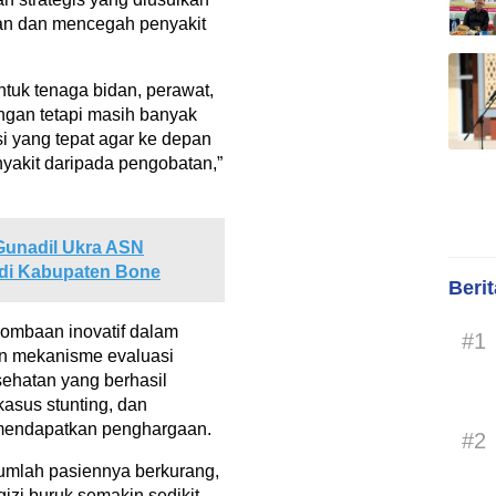
an dan mencegah penyakit
ntuk tenaga bidan, perawat,
angan tetapi masih banyak
si yang tepat agar ke depan
nyakit daripada pengobatan,”
 Gunadil Ukra ASN
 di Kabupaten Bone
Beri
lombaan inovatif dalam
#1
n mekanisme evaluasi
sehatan yang berhasil
asus stunting, dan
 mendapatkan penghargaan.
#2
jumlah pasiennya berkurang,
izi buruk semakin sedikit.