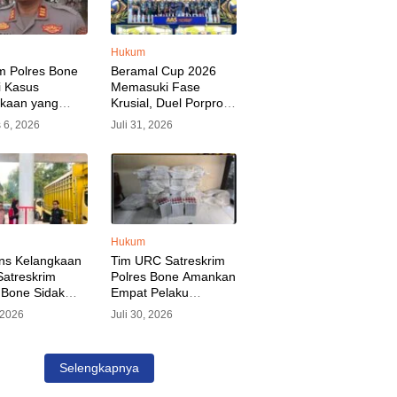
Hukum
m Polres Bone
Beramal Cup 2026
i Kasus
Memasuki Fase
akaan yang
Krusial, Duel Porprov
kan Oknum
Bone vs Trikora Wajo
 6, 2026
Juli 31, 2026
, Pelaku Sudah
Jadi Sorotan Malam
nkan
Ini
Hukum
ns Kelangkaan
Tim URC Satreskrim
atreskrim
Polres Bone Amankan
 Bone Sidak
Empat Pelaku
dan Pangkalan
Pencurian Aset PLN,
, 2026
Juli 30, 2026
KP Alvin Aji
Kerugian Ditaksir
Pengelola
Capai Rp 3 Milyar
gar Distribusi
Selengkapnya
epat Sasaran