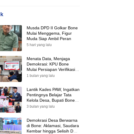
ik
Musda DPD II Golkar Bone
Mulai Menggema, Figur
Muda Siap Ambil Peran
5 hari yang lalu
Menata Data, Menjaga
Demokrasi: KPU Bone
Mulai Persiapan Verifikasi
Partai Politik Menuju Pemilu
1 bulan yang lalu
2029
Lantik Kades PAW, Ingatkan
Pentingnya Belajar Tata
Kelola Desa, Bupati Bone:
Tak Ada Lagi Kubu,
3 bulan yang lalu
Saatnya Bersatu Bangun
Desa
Demokrasi Desa Berwarna
di Bone: Aklamasi, Saudara
Kembar hingga Selisih Dua