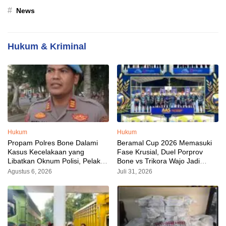
#
News
Hukum & Kriminal
Hukum
Hukum
Propam Polres Bone Dalami
Beramal Cup 2026 Memasuki
Kasus Kecelakaan yang
Fase Krusial, Duel Porprov
Libatkan Oknum Polisi, Pelaku
Bone vs Trikora Wajo Jadi
Sudah Diamankan
Sorotan Malam Ini
Agustus 6, 2026
Juli 31, 2026