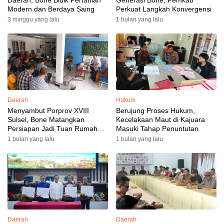
Daerah, Bone Bidik Pertanian
Generasi Bone, Pemkab
Modern dan Berdaya Saing
Perkuat Langkah Konvergensi
3 minggu yang lalu
1 bulan yang lalu
Daerah
Hukum
Menyambut Porprov XVIII
Berujung Proses Hukum,
Sulsel, Bone Matangkan
Kecelakaan Maut di Kajuara
Persiapan Jadi Tuan Rumah
Masuki Tahap Penuntutan
yang Berkesan: Wakil Bupati
1 bulan yang lalu
1 bulan yang lalu
Perkuat Koordinasi, Dispora
Targetkan Venue dan
Akomodasi Rampung
Daerah
Daerah