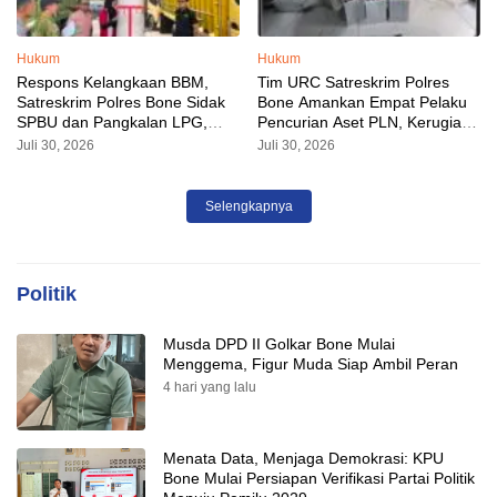
Hukum
Hukum
Respons Kelangkaan BBM,
Tim URC Satreskrim Polres
Satreskrim Polres Bone Sidak
Bone Amankan Empat Pelaku
SPBU dan Pangkalan LPG,
Pencurian Aset PLN, Kerugian
AKP Alvin Aji Imbau Pengelola
Ditaksir Capai Rp 3 Milyar
Juli 30, 2026
Juli 30, 2026
SPBU Agar Distribusi BBM
Tepat Sasaran
Selengkapnya
Politik
Musda DPD II Golkar Bone Mulai
Menggema, Figur Muda Siap Ambil Peran
4 hari yang lalu
Menata Data, Menjaga Demokrasi: KPU
Bone Mulai Persiapan Verifikasi Partai Politik