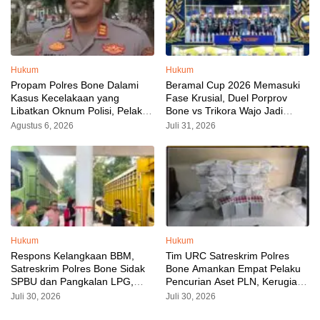
Hukum
Hukum
Propam Polres Bone Dalami
Beramal Cup 2026 Memasuki
Kasus Kecelakaan yang
Fase Krusial, Duel Porprov
Libatkan Oknum Polisi, Pelaku
Bone vs Trikora Wajo Jadi
Sudah Diamankan
Sorotan Malam Ini
Agustus 6, 2026
Juli 31, 2026
Hukum
Hukum
Respons Kelangkaan BBM,
Tim URC Satreskrim Polres
Satreskrim Polres Bone Sidak
Bone Amankan Empat Pelaku
SPBU dan Pangkalan LPG,
Pencurian Aset PLN, Kerugian
AKP Alvin Aji Imbau Pengelola
Ditaksir Capai Rp 3 Milyar
Juli 30, 2026
Juli 30, 2026
SPBU Agar Distribusi BBM