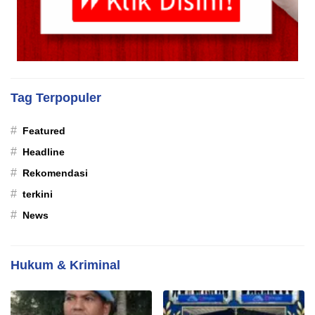
Tag Terpopuler
#
Featured
#
Headline
#
Rekomendasi
#
terkini
#
News
Hukum & Kriminal