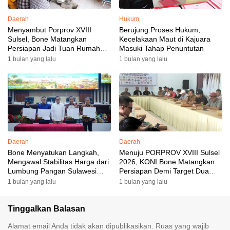
Daerah
Hukum
Menyambut Porprov XVIII
Berujung Proses Hukum,
Sulsel, Bone Matangkan
Kecelakaan Maut di Kajuara
Persiapan Jadi Tuan Rumah
Masuki Tahap Penuntutan
yang Berkesan: Wakil Bupati
1 bulan yang lalu
1 bulan yang lalu
Perkuat Koordinasi, Dispora
Targetkan Venue dan
Akomodasi Rampung
Daerah
Daerah
Bone Menyatukan Langkah,
Menuju PORPROV XVIII Sulsel
Mengawal Stabilitas Harga dari
2026, KONI Bone Matangkan
Lumbung Pangan Sulawesi
Persiapan Demi Target Dua
Selatan
Besar
1 bulan yang lalu
1 bulan yang lalu
Tinggalkan Balasan
Alamat email Anda tidak akan dipublikasikan.
Ruas yang wajib