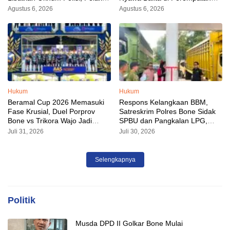
Sudah Diamankan
Ahmad Yani–Besse Kajuara
Agustus 6, 2026
Agustus 6, 2026
Hukum
Hukum
Beramal Cup 2026 Memasuki
Respons Kelangkaan BBM,
Fase Krusial, Duel Porprov
Satreskrim Polres Bone Sidak
Bone vs Trikora Wajo Jadi
SPBU dan Pangkalan LPG,
Sorotan Malam Ini
AKP Alvin Aji Imbau Pengelola
Juli 31, 2026
Juli 30, 2026
SPBU Agar Distribusi BBM
Tepat Sasaran
Selengkapnya
Politik
Musda DPD II Golkar Bone Mulai