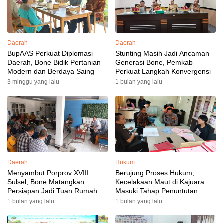
Daerah
Daerah
BupAAS Perkuat Diplomasi
Stunting Masih Jadi Ancaman
Daerah, Bone Bidik Pertanian
Generasi Bone, Pemkab
Modern dan Berdaya Saing
Perkuat Langkah Konvergensi
3 minggu yang lalu
1 bulan yang lalu
Daerah
Hukum
Menyambut Porprov XVIII
Berujung Proses Hukum,
Sulsel, Bone Matangkan
Kecelakaan Maut di Kajuara
Persiapan Jadi Tuan Rumah
Masuki Tahap Penuntutan
yang Berkesan: Wakil Bupati
1 bulan yang lalu
1 bulan yang lalu
Perkuat Koordinasi, Dispora
Targetkan Venue dan